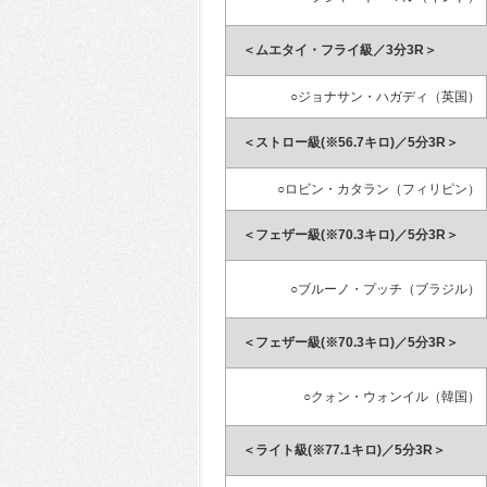
＜ムエタイ・フライ級／3分3R＞
○ジョナサン・ハガディ（英国）
＜ストロー級(※56.7キロ)／5分3R＞
○ロビン・カタラン（フィリピン）
＜フェザー級(※70.3キロ)／5分3R＞
○ブルーノ・プッチ（ブラジル）
＜フェザー級(※70.3キロ)／5分3R＞
○クォン・ウォンイル（韓国）
＜ライト級(※77.1キロ)／5分3R＞