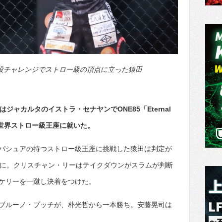
代役チャレンジでストロー級の頂点に立った猿田
ジャカルタのイストラ・セナヤンでONE85「Eternal
E世界ストロー級王座に就いた。
パシュアの持つストロー級王座に挑戦した猿田は判定が
点に。クリスチャン・リーはテイクダウンがスラムが判断
ケリーを一蹴し決着をつけた。
ブルーノ・プッチが、朴光哲から一本勝ち。安藤晃司は
。