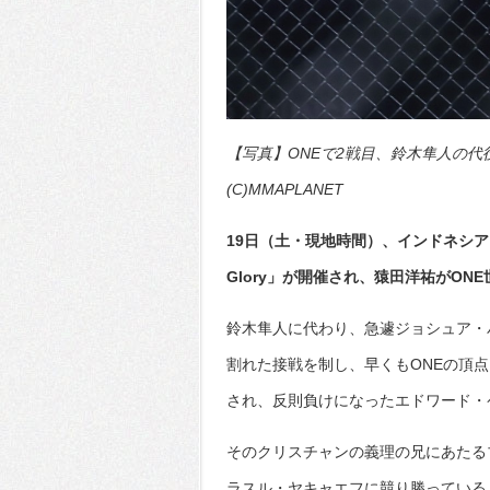
【写真】ONEで2戦目、鈴木隼人の
(C)MMAPLANET
19日（土・現地時間）、インドネシアは
Glory」が開催され、猿田洋祐がON
鈴木隼人に代わり、急遽ジョシュア・
割れた接戦を制し、早くもONEの頂
され、反則負けになったエドワード・
そのクリスチャンの義理の兄にあたる
ラスル・ヤキャエフに競り勝っている