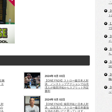
「
【
ト
【
で
【
イ
【
ち
【
決
【
2024年 8月 03日
極
に左腕
【ONE FN24】ストロー級日本人対
、エ
決、ノンストップアクションで山北
【
渓人が猿田洋祐からスプリット判定
勝利
っ
2024年 8月 02日
人対
【ONE FN24】猿田洋祐と日本人対
本の
決、山北渓人「ストロー級日本最強
はあ
を決める戦いだと思っています」