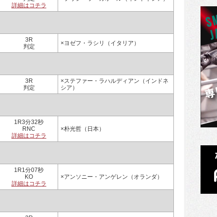
詳細はコチラ
3R
×ヨゼフ・ラシリ（イタリア）
判定
3R
×ステファー・ラハルディアン（インドネ
判定
シア）
1R3分32秒
RNC
×朴光哲（日本）
詳細はコチラ
1R1分07秒
KO
×アンソニー・アンゲレン（オランダ）
詳細はコチラ