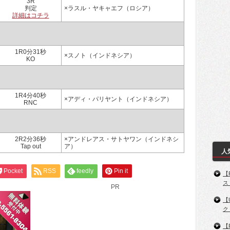
3R
判定
×ラスル・ヤキャエフ（ロシア）
詳細はコチラ
1R0分31秒
×スノト（インドネシア）
KO
1R4分40秒
×アディ・パリヤント（インドネシア）
RNC
2R2分36秒
×アンドレアス・サトヤワン（インドネシ
Tap out
ア）
人
Pocket
RSS
feedly
Pin it
【
ス
PR
【
ク
【