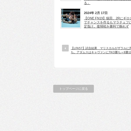
る」
2024年 2月 17日
【ONE FN19】猿田、2Rにギロ
でチャンスを作るもマラチェフ
定負け。復帰戦を勝利で飾れず
【LFA57】試合結果 マリスカルがザラルに
ち。アダムスはキャヴァンにTKO勝ち＝8勝1
トップページに戻る