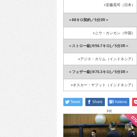
○安藤晃司（日本）
＜68キロ契約／5分3R＞
○ニウ・カンカン（中国）
＜ストロー級(※56.7キロ)／5分3R＞
○アジス・カリム（インドネシア）
＜フェザー級(※70.3キロ)／5分3R＞
○オスカー・ヤフット（インドネシア）
Tweet
Share
Hatena
PR