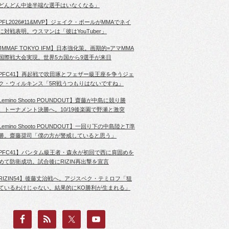
どんどん中途半端な選手はいなくなる」
PFL2026#11&MVP】ジェイク・ポールがMMAでネイ
に対戦表明。ウスマンは「彼はYouTuber」
JMMAF TOKYO IFM】日本強化策。画期的=アマMMA
国際戦大会実現。世界5カ国から9選手が来日
PFC41】再起戦で吹田琢とフェザー級王座を争うジェ
ク・ウィルキンス「5R戦うつもりはないですね」
Lemino Shooto POUNDOUT】齋藤が中島に競り勝
、トーナメント決勝へ。10/19後楽園で野瀬と激突
Lemino Shooto POUNDOUT】一回り下の中島陸とT準
勝。齋藤奨司「僕の方が警戒していると思う」
PFC41】バンタム級王者・森永が初回で西に肩固めを
めて防衛成功。試合後にRIZIN再出撃を宣言
RIZIN54】後藤丈治戦へ。アジスベク・テミロフ「狙
ているわけじゃない。結果的にKO勝利が生まれる」