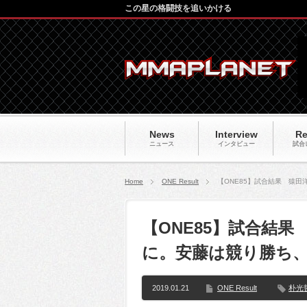
この星の格闘技を追いかける
News
Interview
Re
ニュース
インタビュー
試合
Home
ONE Result
【ONE85】試合結果 猿
【ONE85】試合結
に。安藤は競り勝ち
2019.01.21
ONE Result
朴光