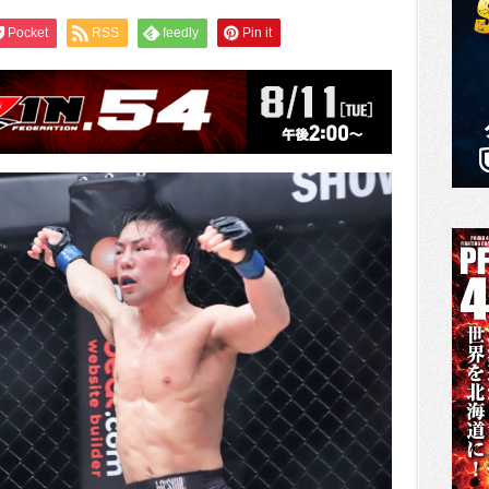
Pocket
RSS
feedly
Pin it