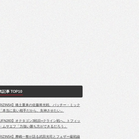
気記事 TOP10
RIZIN54】捲土重来の佐藤将光戦、パッチー・ミック
「本当に良い相手だから、失神させたい」
UFN283】オクタゴン3戦目=クライン戦へ。トフィッ
・ムサエフ「力強い勝ち方ができるだろう」
RIZIN54】摩嶋一整が語る武田光司とフェザー級戦線