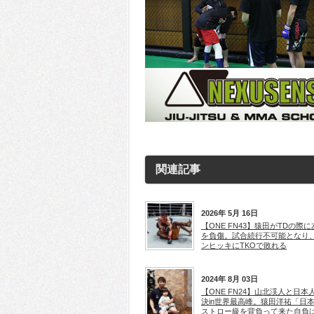
関連記事
2026年 5月 16日
【ONE FN43】猿田がTDの際
を負傷。試合続行不可能となり
ンヒッキにTKOで敗れる
2024年 8月 03日
【ONE FN24】山北渓人と日本
決in世界最高峰。猿田洋祐「日
ストロー級を背負って来た自負