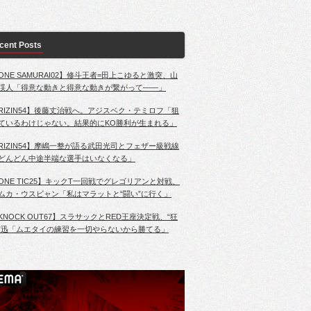
cent Posts
ONE SAMURAI02】修斗王者=田上こゆると激突、山
渓人「得意な動きと得意な動きが繋がって――」
RIZIN54】後藤丈治戦へ。アジスベク・テミロフ「狙
ているわけじゃない。結果的にKO勝利が生まれる」
RIZIN54】摩嶋一整が語る武田光司とフェザー級戦線
どんどん中途半端な選手はいなくなる」
ONE TIC25】キックT一回戦でグレゴリアンと対戦、
ムカ・ウスビャン「私はマラットと“闘い”に行く」
KNOCK OUT67】スラサックとRED王座決定戦、“狂
”迅「ムエタイの練習を一切やらないから勝てる」