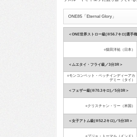
ONE85「Eternal Glory」
＜ONE世界ストロー級(※56.7キロ)選手
○猿田洋祐（日本）
＜ムエタイ・フライ級／3分3R＞
○モンコンペット・ペッチインディーアカ
デミー（タイ）
＜フェザー級(※70.3キロ)／5分3R＞
○クリスチャン・リー（米国）
＜女子アトム級(※52.2キロ)／5分3R＞
○プジャ・トーマル（インド）