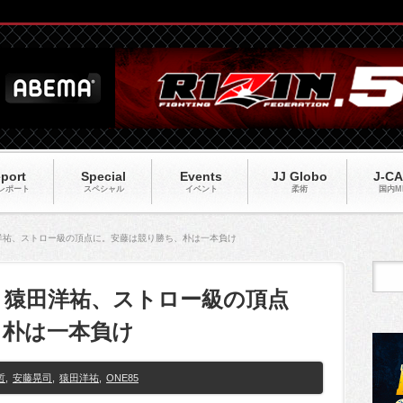
port
Special
Events
JJ Globo
J-C
レポート
スペシャル
イベント
柔術
国内M
田洋祐、ストロー級の頂点に。安藤は競り勝ち、朴は一本負け
果 猿田洋祐、ストロー級の頂点
、朴は一本負け
哲
,
安藤晃司
,
猿田洋祐
,
ONE85