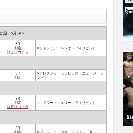
権試合／5分5R＞
5R
判定
×ジョシュア・パシオ（フィリピン）
詳細はコチラ
3R
×アレクシィ・セレピソス（ニュージーラ
判定
ンド）
3R
判定
×エドワード・ケリー（フィリピン）
詳細はコチラ
3R
判定
×プリシーラ・ガオール（インドネシア）