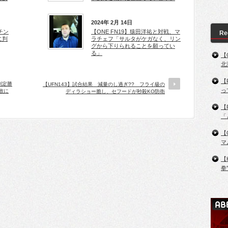
2024年 2月 14日
チン
【ONE FN19】猿田洋祐と対戦、マ
Re
に判
ラチェフ「サルタがケガなく、リン
グから下りられることを願ってい
る」
【
北
【
判定勝
【UFN143】試合結果 減量のし過ぎ?? フライ級の
っ
敗に
ディラショー脆し、セフードが秒殺KO防衛
【
「
【
マ
【
拳