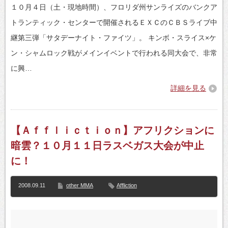
１０月４日（土・現地時間）、フロリダ州サンライズのバンクア
トランティック・センターで開催されるＥＸＣのＣＢＳライブ中
継第三弾「サタデーナイト・ファイツ」。 キンボ・スライス×ケ
ン・シャムロック戦がメインイベントで行われる同大会で、非常
に興…
詳細を見る
【Ａｆｆｌｉｃｔｉｏｎ】アフリクションに
暗雲？１０月１１日ラスベガス大会が中止
に！
2008.09.11
other MMA
Affliction