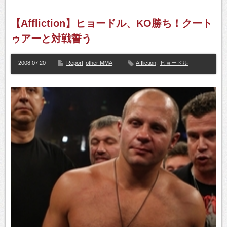
【Affliction】ヒョードル、KO勝ち！クート
ゥアーと対戦誓う
2008.07.20
Report
other MMA
Affliction
,
ヒョードル