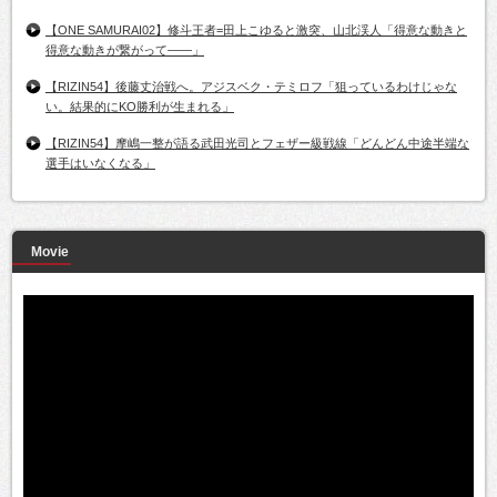
【ONE SAMURAI02】修斗王者=田上こゆると激突、山北渓人「得意な動きと
得意な動きが繋がって――」
【RIZIN54】後藤丈治戦へ。アジスベク・テミロフ「狙っているわけじゃな
い。結果的にKO勝利が生まれる」
【RIZIN54】摩嶋一整が語る武田光司とフェザー級戦線「どんどん中途半端な
選手はいなくなる」
Movie