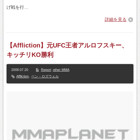
げ戦を行…
詳細を見る
【Affliction】元UFC王者アルロフスキー、
キッチリKO勝利
2008.07.20
Report
other MMA
Affliction
,
ベン・ロズウェル