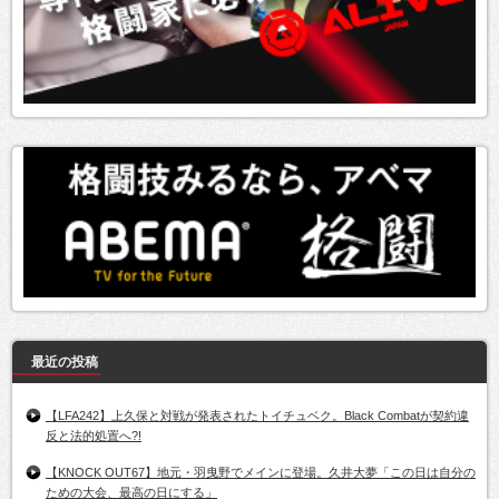
最近の投稿
【LFA242】上久保と対戦が発表されたトイチュベク。Black Combatが契約違
反と法的処置へ?!
【KNOCK OUT67】地元・羽曳野でメインに登場。久井大夢「この日は自分の
ための大会、最高の日にする」