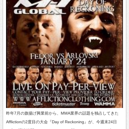
昨年7月の旗揚げ興業前から、MMA業界の話題を独占してきた
Afflictionの2度目の大会『Day of Reckoning』が、今週末24日