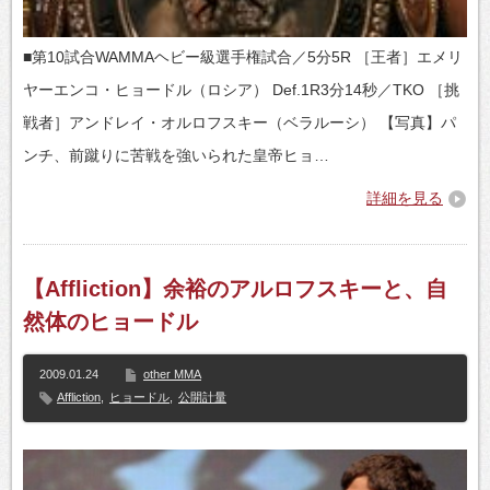
■第10試合WAMMAヘビー級選手権試合／5分5R ［王者］エメリ
ヤーエンコ・ヒョードル（ロシア） Def.1R3分14秒／TKO ［挑
戦者］アンドレイ・オルロフスキー（ベラルーシ） 【写真】パ
ンチ、前蹴りに苦戦を強いられた皇帝ヒョ…
詳細を見る
【Affliction】余裕のアルロフスキーと、自
然体のヒョードル
2009.01.24
other MMA
Affliction
,
ヒョードル
,
公開計量