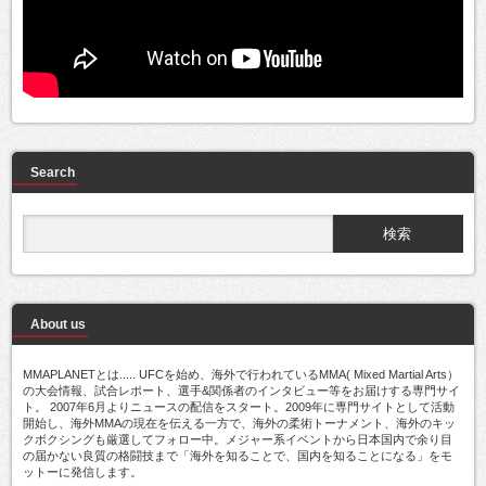
Search
About us
MMAPLANETとは..... UFCを始め、海外で行われているMMA( Mixed Martial Arts）
の大会情報、試合レポート、選手&関係者のインタビュー等をお届けする専門サイ
ト。 2007年6月よりニュースの配信をスタート。2009年に専門サイトとして活動
開始し、海外MMAの現在を伝える一方で、海外の柔術トーナメント、海外のキッ
クボクシングも厳選してフォロー中。メジャー系イベントから日本国内で余り目
の届かない良質の格闘技まで「海外を知ることで、国内を知ることになる」をモ
ットーに発信します。