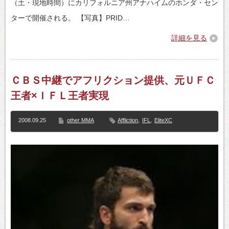
（土・現地時間）にカリフォルニア州アナハイムのホンダ・セン
ターで開催される。 【写真】PRID…
詳細を見る
ＣＢＳ中継でアフリクション提供、元ＵＦＣ
王者×ＩＦＬ王者実現
2008.09.25
other MMA
Affliction
,
IFL
,
EliteXC