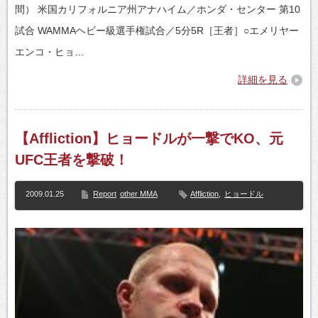
間） 米国カリフォルニア州アナハイム／ホンダ・センター 第10
試合 WAMMAヘビー級選手権試合／5分5R［王者］○エメリヤー
エンコ・ヒョ…
詳細を見る
【Affliction】ヒョードルが一撃でKO、元
UFC王者を撃破！
2009.01.25
Report
other MMA
Affliction
,
ヒョードル