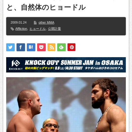
と、自然体のヒョードル
2009.01.24
other MMA
Affliction
,
ヒョードル
,
公開計量