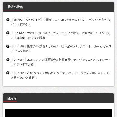
最近の投稿
【JMMAF TOKYO IFM】林田がモロッコのカルームをTD→マウント奪取から
パウンドアウト
【RIZIN54】大晦日出場に向け、ガジャマトフと激突。伊藤裕樹「好きな人の
ことは真似したくなる現象」
【UFN284】衝撃の1R決着！サルキルドが巧みなバックコントールからガムロ
にRNCを極める
【UFN284】エルキンスの引退試合は初回35秒、デルヴァリエが左ストレート
→パウンドで介錯
【UFN284】2Rにダウンを奪われたタイナラが、3Rにダウンを奪い返しレモ
ス越え&UFC4連勝に
Movie