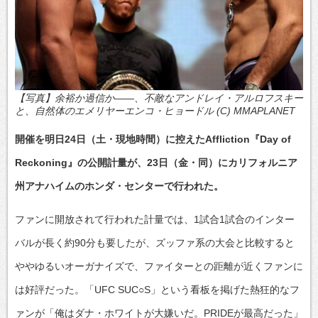
【写真】余裕か過信か――、不敵なアンドレイ・アルロフスキー
と、自然体のエメリヤーエンコ・ヒョードル (C) MMAPLANET
開催を明日24日（土・現地時間）に控えたAffliction『Day of
Reckoning』の公開計量が、23日（金・同）にカリフォルニア
州アナハイムのホンダ・センターで行われた。
ファンに開放されて行われた計量では、1試合1試合のインター
バルが長く約90分も要したが、ズッファ系の大会と比較すると
ややゆるいオーガナイズで、ファイターとの距離が近くファンに
は好評だった。「UFC SUC○S」という看板を掲げた熱狂的なフ
ァンが「俺はダナ・ホワイトが大嫌いだ。PRIDEが最高だった」