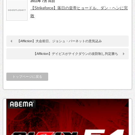
2011年 7月 31日
【Strikeforce】落日の皇帝ヒョードル、ダン・ヘンに完
敗
【Affliction】大会前日、ジョシュ・バーネットの意気込み
【Affliction】デイビスがテイクダウンの攻防制し判定勝ち
トップページに戻る