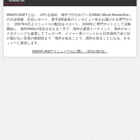
About us
MMAPLANETとは..... UFCを始め、海外で行われているMMA( Mixed Martial Arts）
の大会情報、試合レポート、選手&関係者のインタビュー等をお届けする専門サイ
ト。 2007年6月よりニュースの配信をスタート。2009年に専門サイトとして活動
開始し、海外MMAの現在を伝える一方で、海外の柔術トーナメント、海外のキッ
クボクシングも厳選してフォロー中。メジャー系イベントから日本国内で余り目
の届かない良質の格闘技まで「海外を知ることで、国内を知ることになる」をモ
ットーに発信します。
MMAPLANETリニューアルに際し（2014.08.01）