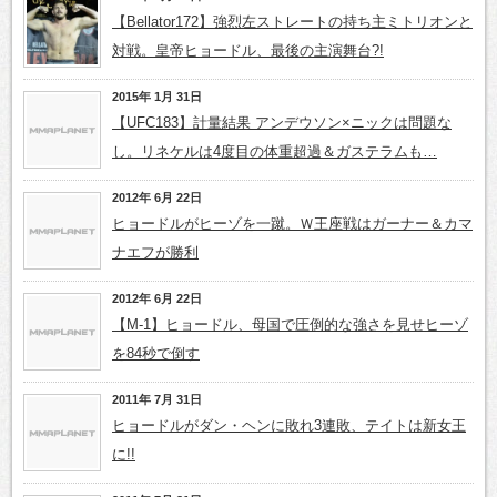
【Bellator172】強烈左ストレートの持ち主ミトリオンと
対戦。皇帝ヒョードル、最後の主演舞台?!
2015年 1月 31日
【UFC183】計量結果 アンデウソン×ニックは問題な
し。リネケルは4度目の体重超過＆ガステラムも…
2012年 6月 22日
ヒョードルがヒーゾを一蹴。Ｗ王座戦はガーナー＆カマ
ナエフが勝利
2012年 6月 22日
【M-1】ヒョードル、母国で圧倒的な強さを見せヒーゾ
を84秒で倒す
2011年 7月 31日
ヒョードルがダン・ヘンに敗れ3連敗、テイトは新女王
に!!