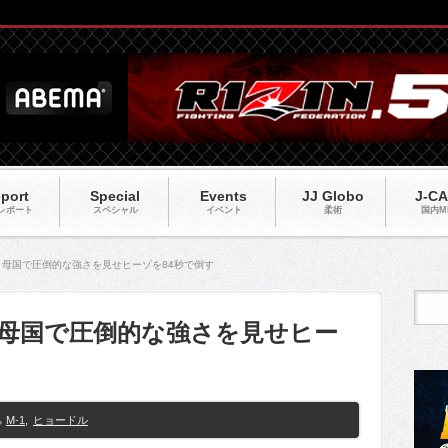
port
Special
Events
JJ Globo
J-C
レポート
スペシャル
イベント
柔術
国内M
、母国で圧倒的な強さを見せヒーゾを84秒で倒す
、母国で圧倒的な強さを見せヒー
M-1
,
ヒョードル