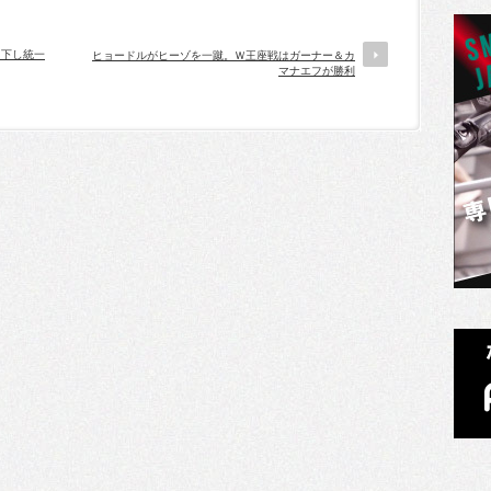
レ下し統一
ヒョードルがヒーゾを一蹴。Ｗ王座戦はガーナー＆カ
マナエフが勝利