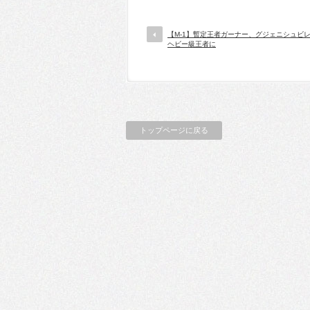
【M-1】暫定王者ガーナー、グジェニシュビ
ヘビー級王者に
トップページに戻る