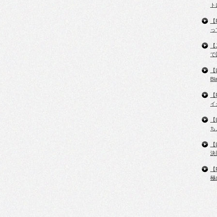
ト
【
っ
【
で
【
B
【
イ
【
ち
【
決
【
極