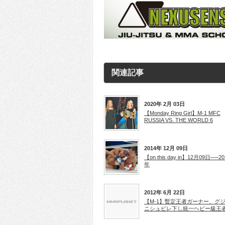
関連記事
2020年 2月 03日
【Monday Ring Girl】M-1 MFC
RUSSIA VS. THE WORLD 6
2014年 12月 09日
【on this day in】12月09日──20
年
2012年 6月 22日
【M-1】暫定王者ガーナー、グ
ニシュビレ下し統一ヘビー級王