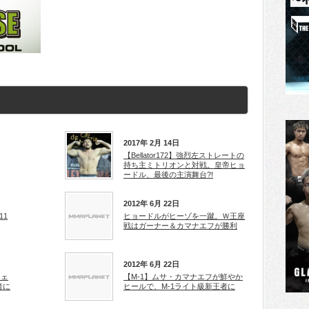
2017年 2月 14日
【Bellator172】強烈左ストレートの
持ち主ミトリオンと対戦。皇帝ヒョ
ードル、最後の主演舞台?!
2012年 6月 22日
11
ヒョードルがヒーゾを一蹴。Ｗ王座
戦はガーナー＆カマナエフが勝利
2012年 6月 22日
ジェ
【M-1】ムサ・カマナエフが鮮やか
者に
ヒールで、M-1ライト級新王者に