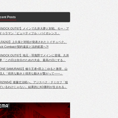
cent Posts
KNOCK OUT67】メインで久井大夢と対戦、モー・ア
ドゥラマン「ビューティフル・バイオレンス」
LFA242】上久保と対戦が発表されたトイチュベク。
lack Combatが契約違反と法的処置へ?!
KNOCK OUT67】地元・羽曳野でメインに登場。久井
夢「この日は自分のための大会、最高の日にする」
ONE SAMURAI02】修斗王者=田上こゆると激突、山
渓人「得意な動きと得意な動きが繋がって――」
RIZIN54】後藤丈治戦へ。アジスベク・テミロフ「狙
ているわけじゃない。結果的にKO勝利が生まれる」