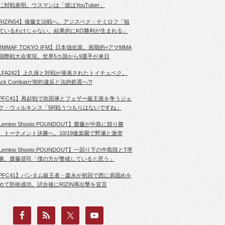
に対戦表明。ウスマンは「彼はYouTuber」
RIZIN54】後藤丈治戦へ。アジスベク・テミロフ「狙
ているわけじゃない。結果的にKO勝利が生まれる」
JMMAF TOKYO IFM】日本強化策。画期的=アマMMA
国際戦大会実現。世界5カ国から9選手が来日
LFA242】上久保と対戦が発表されたトイチュベク。
lack Combatが契約違反と法的処置へ?!
PFC41】再起戦で吹田琢とフェザー級王座を争うジェ
ク・ウィルキンス「5R戦うつもりはないですね」
Lemino Shooto POUNDOUT】齋藤が中島に競り勝
、トーナメント決勝へ。10/19後楽園で野瀬と激突
Lemino Shooto POUNDOUT】一回り下の中島陸とT準
勝。齋藤奨司「僕の方が警戒していると思う」
PFC41】バンタム級王者・森永が初回で西に肩固めを
めて防衛成功。試合後にRIZIN再出撃を宣言