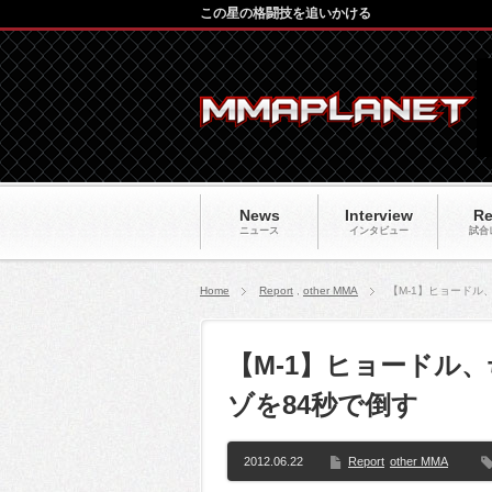
この星の格闘技を追いかける
News
Interview
Re
ニュース
インタビュー
試合
Home
Report
,
other MMA
【M-1】ヒョードル
【M-1】ヒョードル
ゾを84秒で倒す
2012.06.22
Report
other MMA