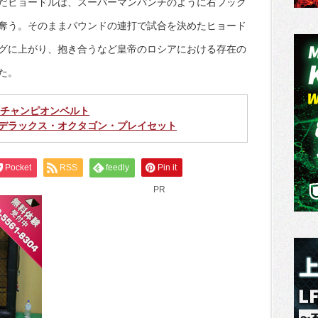
だヒョードルは、スーパーマンパンチのように右フック
奪う。そのままパウンドの連打で試合を決めたヒョード
グに上がり、抱き合うなど皇帝のロシアにおける存在の
た。
カ・チャンピオンベルト
・デラックス・オクタゴン・プレイセット
Pocket
RSS
feedly
Pin it
PR