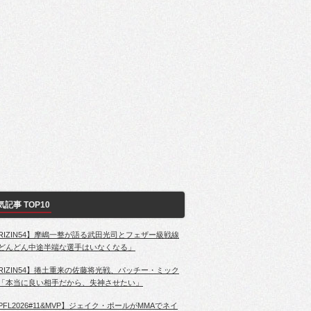
気記事 TOP10
RIZIN54】摩嶋一整が語る武田光司とフェザー級戦線
どんどん中途半端な選手はいなくなる」
RIZIN54】捲土重来の佐藤将光戦、パッチー・ミック
「本当に良い相手だから、失神させたい」
PFL2026#11&MVP】ジェイク・ポールがMMAでネイ