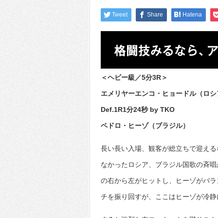
Tweet
Share
Hatena
＜ヘビー級／5分3R＞
エメリヤーエンコ・ヒョードル（ロシ
Def.1R1分24秒 by TKO
ペドロ・ヒーゾ（ブラジル）
長い長い入場、観客が総立ちで迎える
なかったロシア、ブラジル国歌の斉唱
の右から左がヒットし、ヒーゾがバラ
チを振り回すが、ここはヒーゾが冷静