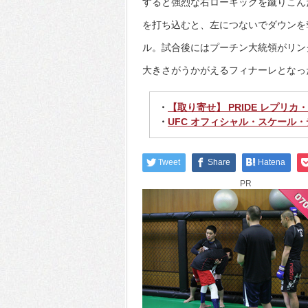
すると強烈な右ローキックを蹴りこん
を打ち込むと、左につないでダウンを
ル。試合後にはプーチン大統領がリン
大きさがうかがえるフィナーレとなっ
・
【取り寄せ】 PRIDE レプリ
・
UFC オフィシャル・スケール
Tweet
Share
Hatena
PR