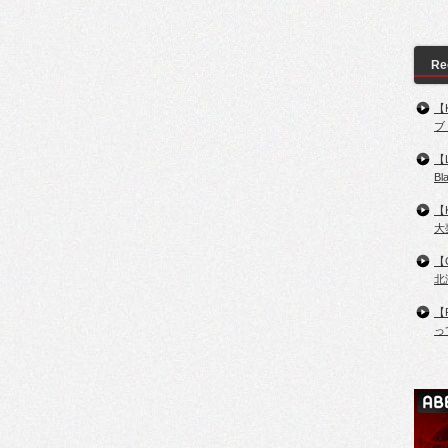
Re
【
ブ
【
B
【
大
【
北
【
っ