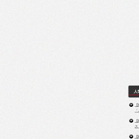
人
【
「
【
ス
【