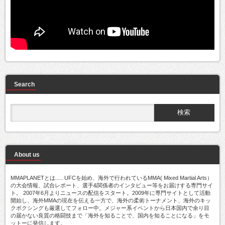
Search
About us
MMAPLANETとは..... UFCを始め、海外で行われているMMA( Mixed Martial Arts）
の大会情報、試合レポート、選手&関係者のインタビュー等をお届けする専門サイ
ト。 2007年6月よりニュースの配信をスタート。2009年に専門サイトとして活動
開始し、海外MMAの現在を伝える一方で、海外の柔術トーナメント、海外のキッ
クボクシングも厳選してフォロー中。メジャー系イベントから日本国内で余り目
の届かない良質の格闘技まで「海外を知ることで、国内を知ることになる」をモ
ットーに発信します。