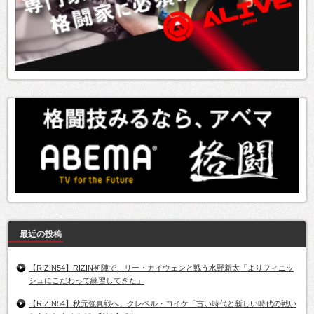
最近の投稿
【RIZIN54】RIZIN初陣で、リー・カイウェンと戦う水野新太「よりフィニッ
シュにこだわって練習してきた」
【RIZIN54】秋元強真戦へ、クレベル・コイケ「古い時代と新しい時代の戦い