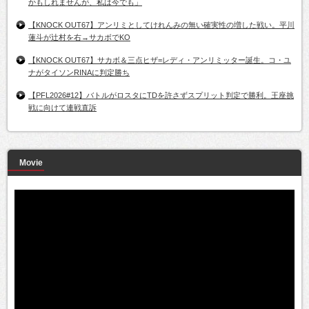
かもしれませんが、私は今でも」
【KNOCK OUT67】アンリミとしてけれんみの無い確実性の増した戦い。平川
蓮斗が辻村を右→サカボでKO
【KNOCK OUT67】サカボ＆三点ヒザ=レディ・アンリミッター誕生。コ・ユ
ナがタイソンRINAに判定勝ち
【PFL2026#12】バトルがロスタにTDを許さずスプリット判定で勝利。王座挑
戦に向けて連戦直訴
Movie