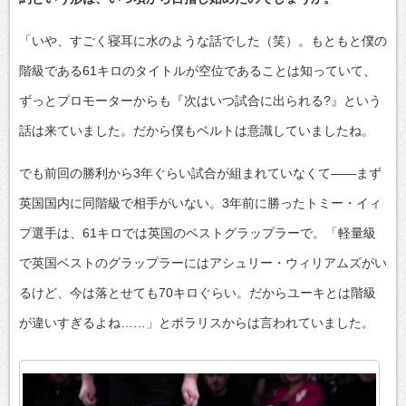
「いや、すごく寝耳に水のような話でした（笑）。もともと僕の
階級である61キロのタイトルが空位であることは知っていて、
ずっとプロモーターからも『次はいつ試合に出られる?』という
話は来ていました。だから僕もベルトは意識していましたね。
でも前回の勝利から3年ぐらい試合が組まれていなくて――まず
英国国内に同階級で相手がいない。3年前に勝ったトミー・イィ
プ選手は、61キロでは英国のベストグラップラーで。「軽量級
で英国ベストのグラップラーにはアシュリー・ウィリアムズがい
るけど、今は落とせても70キロぐらい。だからユーキとは階級
が違いすぎるよね……」とポラリスからは言われていました。