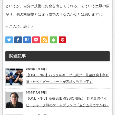
というか、自分の技術にお金を出してくれる。そういう土壌の広
がり、他の格闘技とは違う成功の形なのかなとは思いますね」
＜この項、続く＞
関連記事
2026年 5月 16日
【ONE FN43】バックをキープし続け、最後は腕十字も
狙ったベイビーシャークが高橋を判定で下す
2026年 5月 15日
【ONE FN43】高橋SUBMISSION雄己、世界最強ベイ
ビーシャーク戦のゲームプランは「五分五分ですかね」