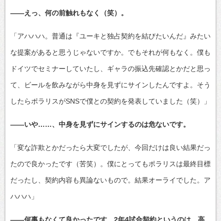
――えっ、何の前触れもなく（笑）。
「アハハハ。普通は『ユーキと独占契約を結びたいんだ』みたい
な提案があると思うじゃないですか。でもそれが何もなく。僕も
ドイツでセミナーしていたし、ギャラの振込先確認とかだと思っ
て、ビールを飲みながら中身を見ずにサインしたんですよ。そう
したらポラリスがSNSで僕との契約を発表していました（笑）」
――いや……、中身を見ずにサインするのは危ないです。
「変な詐欺とかだったら大変でしたが、今回だけは良い結果だっ
たので良かったです（苦笑）。僕にとってもポラリスは最終目標
だったし、契約内容も異論ないもので。結果オーライでした。ア
ハハハ」
――何事もなくて良かったです。2年4試合契約というのは、高