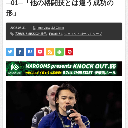
─01─「他の格闘技とは違う成功の
形」
2025.03.31
Interview
JJ Globo
高橋SUBMISSION雄己
,
Polaris31
,
ジェイク・ゴールドソープ