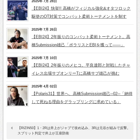
2025年 7月 28日
【EBI24】快挙!! 高橋がフィジカル強化&オタツロック
駆使のOT対策でコンバット柔術トーナメントを制す
2025年 7月 26日
【EBI24】2年振りのコンバット柔術トーナメント。高
橋Submission雄己「ポラリスとEBIを獲って――」
2025年 7月 10日
【EBI24】2年振りのメヒコ。平良達郎と対戦したチャ
イレス出場サブオンリーTに高橋サブ雄己が挑む
2025年 4月 02日
【Polaris31】世界へ、高橋Submission雄己─02─「納得
して死ねる理由をグラップリングに求めている」
【RIZIN50】1・2Rは井上がジャブで攻め込み、3Rは元谷が組みで反撃。
スプリット判定で井上が王座防衛