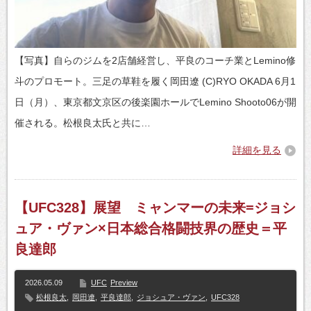
【写真】自らのジムを2店舗経営し、平良のコーチ業とLemino修
斗のプロモート。三足の草鞋を履く岡田遼 (C)RYO OKADA 6月1
日（月）、東京都文京区の後楽園ホールでLemino Shooto06が開
催される。松根良太氏と共に…
詳細を見る
【UFC328】展望 ミャンマーの未来=ジョシ
ュア・ヴァン×日本総合格闘技界の歴史＝平
良達郎
2026.05.09
UFC
Preview
松根良太
,
岡田遼
,
平良達郎
,
ジョシュア・ヴァン
,
UFC328