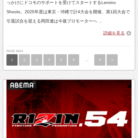
っかけにドコモのサポートを受けてスタートするLemino
Shooto。2025年度は東京・沖縄で計4大会を開催、第1回大会で
引退試合を迎える岡田遼は今後プロモーターへ …
詳細を見る
PAGE NAVI
1
2
3
4
5
6
…
9
»