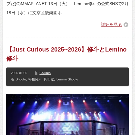
プだ(C)MMAPLANET 13日（火）、Lemino修斗の公式SNSで2月
18日（水）に文京区後楽園ホ…
詳細を見る
【Just Curious 2025~2026】修斗とLemino
修斗
2026.01.06
Column
Shooto
,
松根良太
,
岡田遼
,
Lemino Shooto