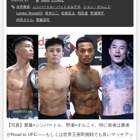
永井奏多
,
シンバートル・バットエルデネ
,
ジョン・オルニド
,
Lemino Shooto03
,
青井心二
,
松根良太
,
岡田遼
,
野瀬翔平
,
内田タケル
,
齋藤奨司
【写真】齋藤×シンバートル、野瀬×オルニド。特に前者は勝者
がRoad to UFC――もしくは世界王座即挑戦でも良いマッチアッ