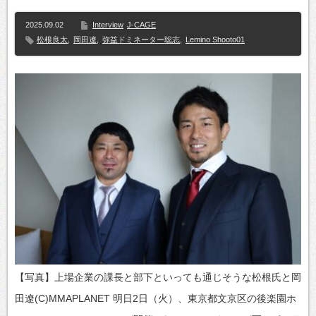
2025.09.02
Interview
J-CAGE
松根良太
,
岡田遼
,
弥益ドミネーター聡志
,
Lemino Shooto01
【写真】上場企業の課長と部下といっても通じそうな松根氏と岡
田遼(C)MMAPLANET 明日2日（火）、東京都文京区の後楽園ホ