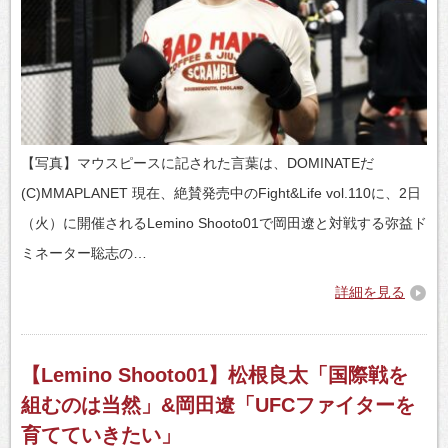
【写真】マウスピースに記された言葉は、DOMINATEだ
(C)MMAPLANET 現在、絶賛発売中のFight&Life vol.110に、2日
（火）に開催されるLemino Shooto01で岡田遼と対戦する弥益ド
ミネーター聡志の…
詳細を見る
【Lemino Shooto01】松根良太「国際戦を
組むのは当然」&岡田遼「UFCファイターを
育てていきたい」