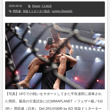
2025.09.02
Report
J-CAGE
岡田遼
,
弥益ドミネーター聡志
,
Lemino Shooto01
【写真】UFCでの戦いをサポートしてきた平良達郎に肩車され
た岡田。最高の引退試合に(C)MMAPLANET ＜フェザー級／5分
3R＞ 岡田遼（日本） Def.2R1分56秒 by KO 弥益ドミネーター