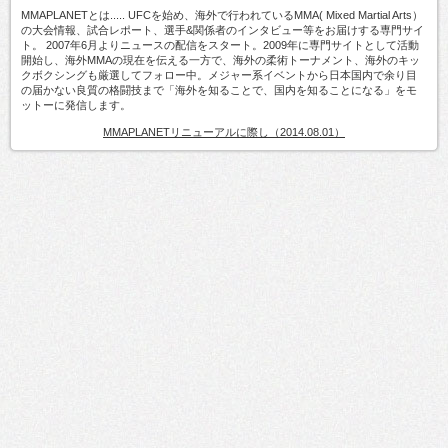
MMAPLANETとは..... UFCを始め、海外で行われているMMA( Mixed Martial Arts）
の大会情報、試合レポート、選手&関係者のインタビュー等をお届けする専門サイ
ト。 2007年6月よりニュースの配信をスタート。2009年に専門サイトとして活動
開始し、海外MMAの現在を伝える一方で、海外の柔術トーナメント、海外のキッ
クボクシングも厳選してフォロー中。メジャー系イベントから日本国内で余り目
の届かない良質の格闘技まで「海外を知ることで、国内を知ることになる」をモ
ットーに発信します。
MMAPLANETリニューアルに際し（2014.08.01）