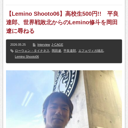
【Lemino Shooto06】高校生500円!! 平良
達郎、世界戦敗北からのLemino修斗を岡田
遼に尋ねる
2026.05.25
Interview
J-CAGE
ローウェン・タイナネス
,
岡田遼
,
平良達郎
,
エフェヴィガ雄志
,
Lemino Shooto06