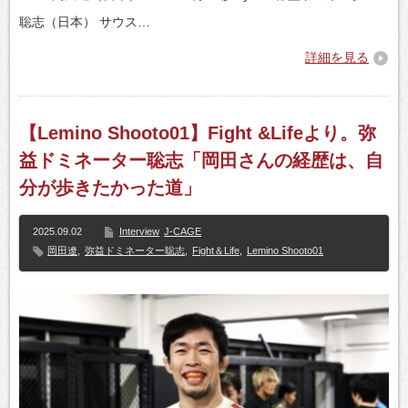
聡志（日本） サウス…
詳細を見る
【Lemino Shooto01】Fight &Lifeより。弥
益ドミネーター聡志「岡田さんの経歴は、自
分が歩きたかった道」
2025.09.02
Interview
J-CAGE
岡田遼
,
弥益ドミネーター聡志
,
Fight＆Life
,
Lemino Shooto01