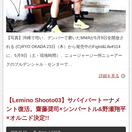
【写真】沖縄で培い、デンバーで磨いたMMAが5月9日全開放さ
れる (C)RYO OKADA 23日（木）から発売中のFight&Life#114
に、5月9日（土・現地時間）、ニュージャージー州ニューアー
クのプルデンシャル・センターで…
詳細を見る
【Lemino Shooto03】サバイバートーナメ
ント復活。齋藤奨司×シンバートル&野瀬翔平
×オルニド決定!!
2026.01.13
News
J-CAGE