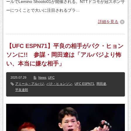
ールでLemino Shooto01が開催される。NTTドコモが冠スポンサ
ーにつくことで大いに注目されるブラ…
詳細を見る
【UFC ESPN71】平良の相手がパク・ヒョン
ソンに!! 参謀・岡田遼は「アルバジより怖
い、本当に嫌な相手」
2025.07.29
News
UFC
アミール・アルバジ
,
パク・ヒョンソン
,
UFC ESPN71
,
岡田遼
,
平良達郎