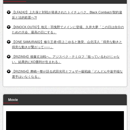
【LFA242】上久保と対戦が発表されたトイチュベク。Black Combatが契約違
反と法的処置へ?!
【KNOCK OUT67】地元・羽曳野でメインに登場。久井大夢「この日は自分の
ための大会、最高の日にする」
【ONE SAMURAI02】修斗王者=田上こゆると激突、山北渓人「得意な動きと
得意な動きが繋がって――」
【RIZIN54】後藤丈治戦へ。アジスベク・テミロフ「狙っているわけじゃな
い。結果的にKO勝利が生まれる」
【RIZIN54】摩嶋一整が語る武田光司とフェザー級戦線「どんどん中途半端な
選手はいなくなる」
Movie