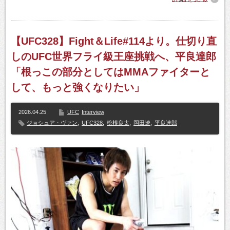
【UFC328】Fight＆Life#114より。仕切り直
しのUFC世界フライ級王座挑戦へ、平良達郎
「根っこの部分としてはMMAファイターと
して、もっと強くなりたい」
2026.04.25
UFC
Interview
ジョシュア・ヴァン
,
UFC328
,
松根良太
,
岡田遼
,
平良達郎