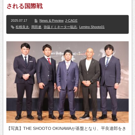
される国際戦
2025.07.17
News & Preview
J-CAGE
松根良太
,
岡田遼
,
弥益ドミネーター聡志
,
Lemino Shooto01
【写真】THE SHOOTO OKINAWAが基盤となり、平良達郎をき