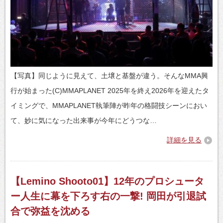
【写真】同じように見えて、土壌と基盤が違う。そんなMMA興
行が始まった(C)MMAPLANET 2025年を終え2026年を迎えたタ
イミングで、MMAPLANET執筆陣が昨年の格闘技シーンにおい
て、妙に気になった出来事が今年にどうつな…
詳細を見る
【Lemino Shooto01】12年のプロシュータ
ー人生に幕を下ろす右の一撃! 岡田が引退試
合で弥益を沈める