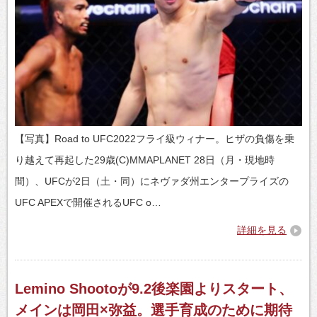
【写真】Road to UFC2022フライ級ウィナー。ヒザの負傷を乗
り越えて再起した29歳(C)MMAPLANET 28日（月・現地時
間）、UFCが2日（土・同）にネヴァダ州エンタープライズの
UFC APEXで開催されるUFC o…
詳細を見る
Lemino Shootoが9.2後楽園よりスタート、
メインは岡田×弥益。選手育成のために期待