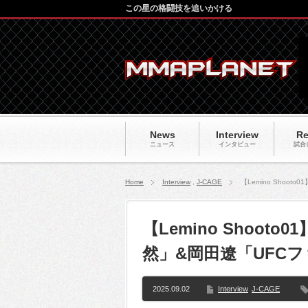
この星の格闘技を追いかける
News
Interview
Re
ニュース
インタビュー
試合
Home
Interview
,
J-CAGE
【Lemino Sho
【Lemino Shoo
然」&岡田遼「UFC
2025.09.02
Interview
J-CAGE