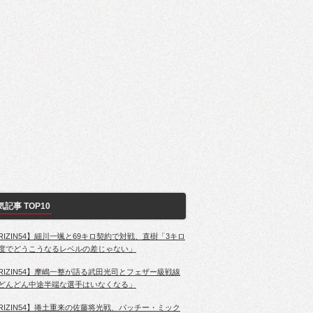
気記事 TOP10
RIZIN54】細川一颯と69キロ契約で対戦、直樹「3キロ
度でどうこうなるレベルの差じゃない」
RIZIN54】摩嶋一整が語る武田光司とフェザー級戦線
どんどん中途半端な選手はいなくなる」
RIZIN54】捲土重来の佐藤将光戦、パッチー・ミック