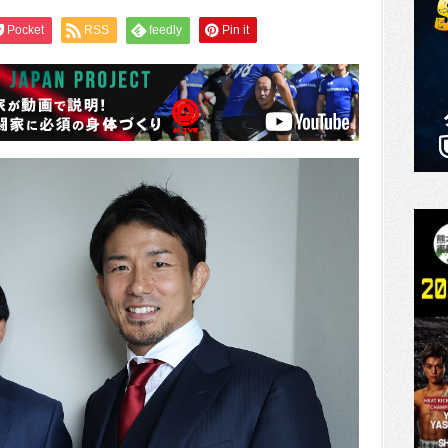
Pocket
RSS
feedly
Pin it