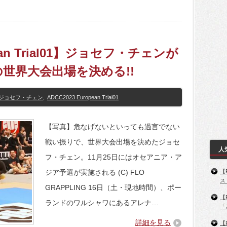
pean Trial01】ジョセフ・チェンが
の世界大会出場を決める!!
ジョセフ・チェン
,
ADCC2023 European Trial01
【写真】危なげないといっても過言でない
戦い振りで、世界大会出場を決めたジョセ
人
フ・チェン。11月25日にはオセアニア・ア
ジア予選が実施される (C) FLO
【
ス
GRAPPLING 16日（土・現地時間）、ポー
【
ランドのワルシャワにあるアレナ…
「
詳細を見る
【