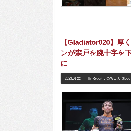
【Gladiator02
ンが森戸を腕十字を下
に
2023.01.22
Report
J-CAGE
JJ Globo