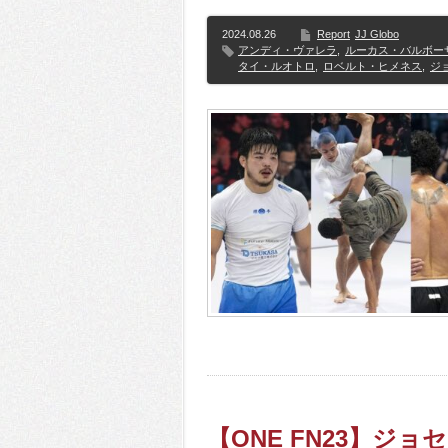
2024.08.26
Report
JJ Globo
アンディ・ヴァレラ
,
ルーカス・バルボー
タイ・ルオトロ
,
ロベルト・ヒメネス
,
ジ
【ONE FN23】ジ