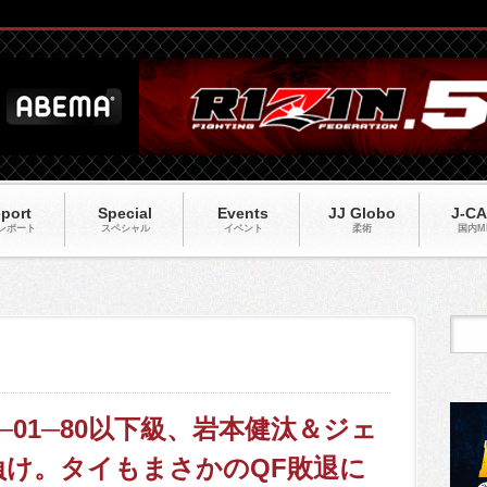
port
Special
Events
JJ Globo
J-C
レポート
スペシャル
イベント
柔術
国内M
ト─01─80以下級、岩本健汰＆ジェ
け。タイもまさかのQF敗退に