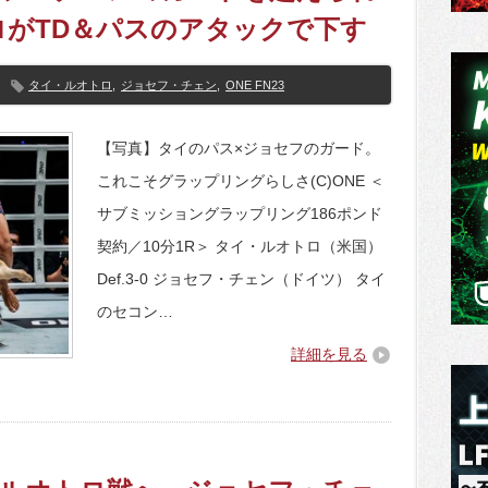
がTD＆パスのアタックで下す
タイ・ルオトロ
,
ジョセフ・チェン
,
ONE FN23
【写真】タイのパス×ジョセフのガード。
これこそグラップリングらしさ(C)ONE ＜
サブミッショングラップリング186ポンド
契約／10分1R＞ タイ・ルオトロ（米国）
Def.3-0 ジョセフ・チェン（ドイツ） タイ
のセコン…
詳細を見る