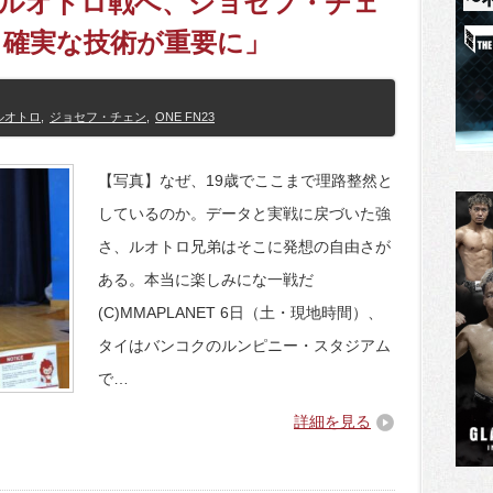
イ・ルオトロ戦へ、ジョセフ・チェ
、確実な技術が重要に」
ルオトロ
,
ジョセフ・チェン
,
ONE FN23
【写真】なぜ、19歳でここまで理路整然と
しているのか。データと実戦に戻づいた強
さ、ルオトロ兄弟はそこに発想の自由さが
ある。本当に楽しみにな一戦だ
(C)MMAPLANET 6日（土・現地時間）、
タイはバンコクのルンピニー・スタジアム
で…
詳細を見る