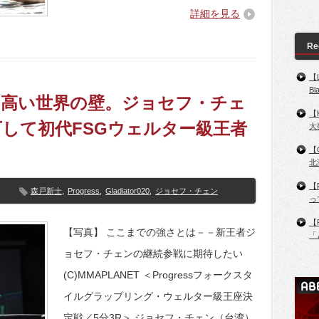
詳細を見る
Re
【
B
0】厚く高い世界の壁。ジョセフ・チェ
【
して初代FSGウェルター級王者
大
【
北
【
森戸新士
,
Progress
,
Gladiator020
,
ジョセフ・チェン
っ
【
【写真】 ここまでの強さとは－－新王者ジ
「
ョセフ・チェンの継続参戦に期待したい
(C)MMAPLANET ＜Progressフォークスタ
イルグラップリング・ウェルター級王座決
定戦／5分3R＞ ジョセフ・チェン（台湾）