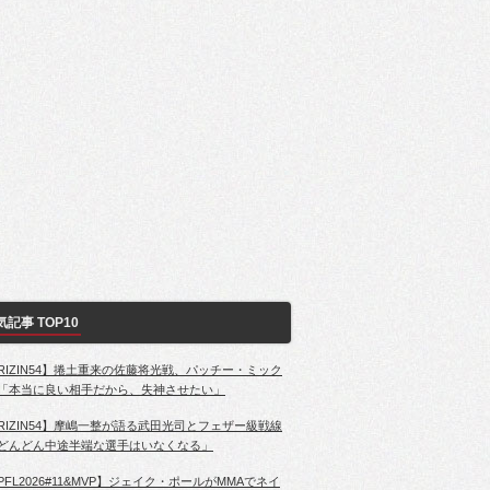
気記事 TOP10
RIZIN54】捲土重来の佐藤将光戦、パッチー・ミック
「本当に良い相手だから、失神させたい」
RIZIN54】摩嶋一整が語る武田光司とフェザー級戦線
どんどん中途半端な選手はいなくなる」
PFL2026#11&MVP】ジェイク・ポールがMMAでネイ