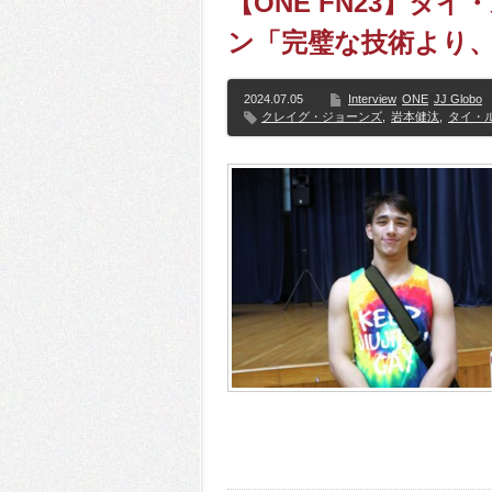
【ONE FN23】タ
ン「完璧な技術より
2024.07.05
Interview
ONE
JJ Globo
クレイグ・ジョーンズ
,
岩本健汰
,
タイ・