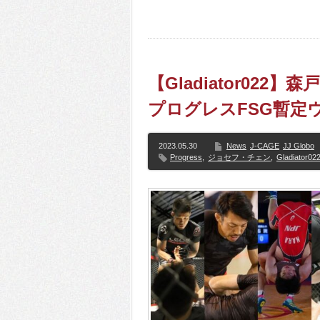
【Gladiator02
プログレスFSG暫定
2023.05.30
News
J-CAGE
JJ Globo
Progress
,
ジョセフ・チェン
,
Gladiator02