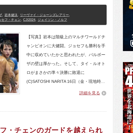
ザ
,
岩本健汰
,
リーヴァイ・ジョーンズレアリー
,
ョセフ・チェン
,
CJI2024
,
ジェイソン・ノルフ
【写真】岩本は階級上のマルチワールドチ
ャンピオンに大健闘。ジョセフも勝利を手
中に収めていたかと思われたが、バルボー
ザの壁は厚かった。そして、タイ・ルオト
ロがまさかの準々決勝に敗退に
(C)SATOSHI NARITA 16日（金・現地時…
詳細を見る
ョセフ・チェンのガードを越えられ