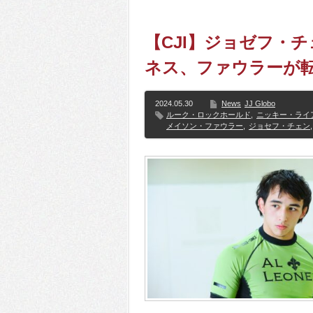
【CJI】ジョゼフ・
ネス、ファウラーが転
2024.05.30
News
JJ Globo
ルーク・ロックホールド
,
ニッキー・ライ
メイソン・ファウラー
,
ジョセフ・チェン
,