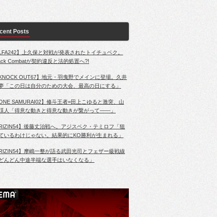
cent Posts
LFA242】上久保と対戦が発表されたトイチュベク。
lack Combatが契約違反と法的処置へ?!
KNOCK OUT67】地元・羽曳野でメインに登場。久井
夢「この日は自分のための大会、最高の日にする」
ONE SAMURAI02】修斗王者=田上こゆると激突、山
渓人「得意な動きと得意な動きが繋がって――」
RIZIN54】後藤丈治戦へ。アジスベク・テミロフ「狙
ているわけじゃない。結果的にKO勝利が生まれる」
RIZIN54】摩嶋一整が語る武田光司とフェザー級戦線
どんどん中途半端な選手はいなくなる」