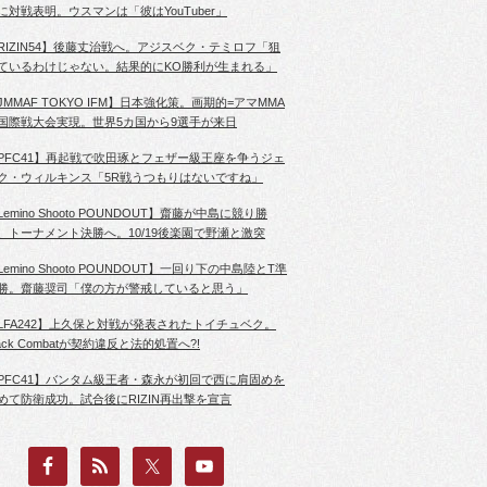
に対戦表明。ウスマンは「彼はYouTuber」
RIZIN54】後藤丈治戦へ。アジスベク・テミロフ「狙
ているわけじゃない。結果的にKO勝利が生まれる」
JMMAF TOKYO IFM】日本強化策。画期的=アマMMA
国際戦大会実現。世界5カ国から9選手が来日
PFC41】再起戦で吹田琢とフェザー級王座を争うジェ
ク・ウィルキンス「5R戦うつもりはないですね」
Lemino Shooto POUNDOUT】齋藤が中島に競り勝
、トーナメント決勝へ。10/19後楽園で野瀬と激突
Lemino Shooto POUNDOUT】一回り下の中島陸とT準
勝。齋藤奨司「僕の方が警戒していると思う」
LFA242】上久保と対戦が発表されたトイチュベク。
lack Combatが契約違反と法的処置へ?!
PFC41】バンタム級王者・森永が初回で西に肩固めを
めて防衛成功。試合後にRIZIN再出撃を宣言