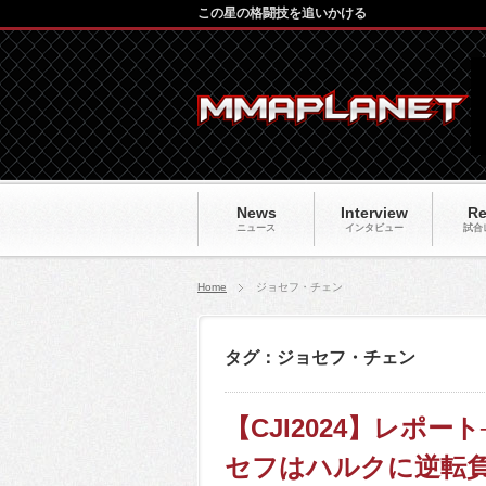
この星の格闘技を追いかける
News
Interview
Re
ニュース
インタビュー
試合
Home
ジョセフ・チェン
タグ：ジョセフ・チェン
【CJI2024】レポー
セフはハルクに逆転負