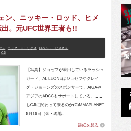
チェン、ニッキー・ロッド、ヒメ
出。元UFC世界王者も!!
アン
,
ニック・ロドリゲス
,
ロベルト・ヒメネス
,
CJI
【写真】ジョゼフが着用しているラッシュ
ガード、AL LEONEはジョゼフやクレイ
グ・ジョーンズのスポンサーで、AIGAや
アジアのADCCもサポートしている。ここ
もCJIに関わって来るのか(C)MMAPLANET
8月16日（金・現地…
詳細を見る