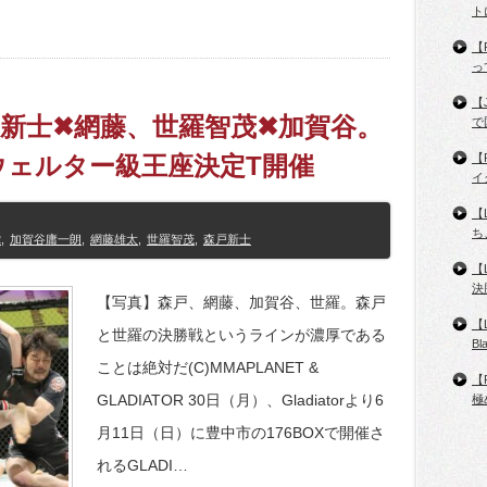
ト
【
っ
【
2】森戸新士✖網藤、世羅智茂✖加賀谷。
で
ウェルター級王座決定T開催
【
イ
【
ち
2
,
加賀谷庸一朗
,
網藤雄太
,
世羅智茂
,
森戸新士
【
決
【写真】森戸、網藤、加賀谷、世羅。森戸
【
と世羅の決勝戦というラインが濃厚である
B
ことは絶対だ(C)MMAPLANET &
【
GLADIATOR 30日（月）、Gladiatorより6
極
月11日（日）に豊中市の176BOXで開催さ
れるGLADI…