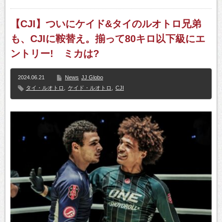
【CJI】ついにケイド&タイのルオトロ兄弟
も、CJIに鞍替え。揃って80キロ以下級にエ
ントリー! ミカは?
2024.06.21
News
JJ Globo
タイ・ルオトロ
,
ケイド・ルオトロ
,
CJI