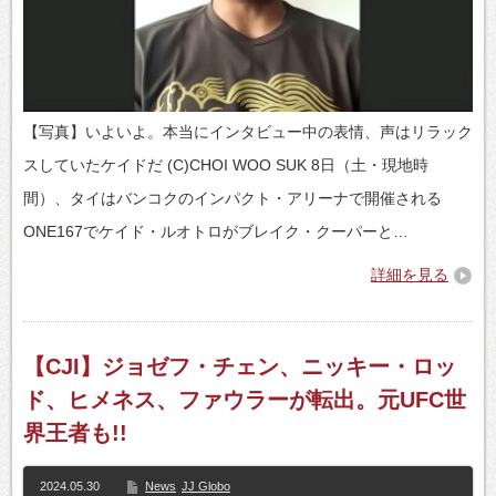
【写真】いよいよ。本当にインタビュー中の表情、声はリラック
スしていたケイドだ (C)CHOI WOO SUK 8日（土・現地時
間）、タイはバンコクのインパクト・アリーナで開催される
ONE167でケイド・ルオトロがブレイク・クーパーと…
詳細を見る
【CJI】ジョゼフ・チェン、ニッキー・ロッ
ド、ヒメネス、ファウラーが転出。元UFC世
界王者も!!
2024.05.30
News
JJ Globo