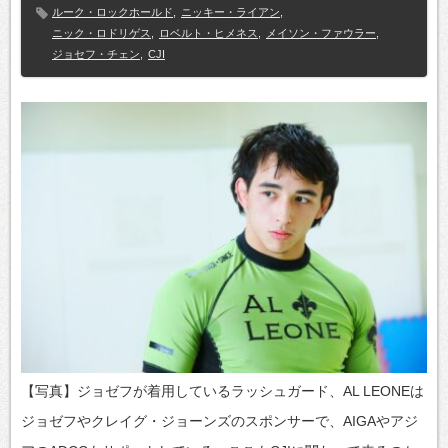
ルーク・ロックホールド
,
ニッキー・ライアン
,
ニック・ロドリゲス
,
ロベルト・ヒメネス
,
メイソン・ファウラー
,
ジョセフ・チェン
,
CJI
【写真】ジョゼフが着用しているラッシュガード、AL LEONEは
ジョゼフやクレイグ・ジョーンズのスポンサーで、AIGAやアジ