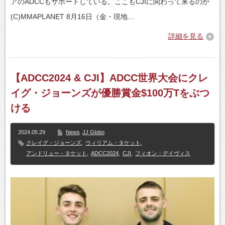
アのADCCもサポートしている。ここもCJIに関わって来るのか
(C)MMAPLANET 8月16日（金・現地…
詳細を見る
【ADCC2024 & CJI】ADCC世界大会にクレ
イグ・ジョーンズが優勝賞金$100万Tをぶつ
ける
2024.05.29
News
JJ Globo
クレイグ・ジョーンズ
,
ウィリアム・タケット
,
アンドリュー・タケット
,
ADCC2024
,
CJI
,
フィオン・デイヴィス