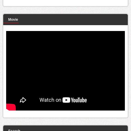
Movie
Search