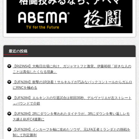
最近の投稿
【RIZIN54】大晦日出場に向け、ガジャマトフと激突。伊藤裕樹「好きな人の
ことは真似したくなる現象」
【UFN284】衝撃の1R決着！サルキルドが巧みなバックコントールからガムロ
にRNCを極める
【UFN284】エルキンスの引退試合は初回35秒、デルヴァリエが左ストレート
→パウンドで介錯
【UFN284】2Rにダウンを奪われたタイナラが、3Rにダウンを奪い返しレモ
ス越え&UFC4連勝に
【UFN284】インカーフを軸に攻めたソウザ、元LFA王者ミランダとの熱戦を
制して判定勝利