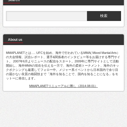
About us
MMAPLANETとは..... UFCを始め、海外で行われているMMA( Mixed Martial Arts）
の大会情報、試合レポート、選手&関係者のインタビュー等をお届けする専門サイ
ト。 2007年6月よりニュースの配信をスタート。2009年に専門サイトとして活動
開始し、海外MMAの現在を伝える一方で、海外の柔術トーナメント、海外のキッ
クボクシングも厳選してフォロー中。メジャー系イベントから日本国内で余り目
の届かない良質の格闘技まで「海外を知ることで、国内を知ることになる」をモ
ットーに発信します。
MMAPLANETリニューアルに際し（2014.08.01）