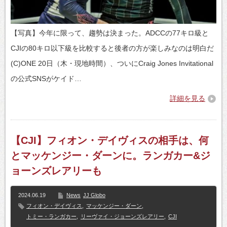
【写真】今年に限って、趨勢は決まった。ADCCの77キロ級と
CJIの80キロ以下級を比較すると後者の方が楽しみなのは明白だ
(C)ONE 20日（木・現地時間）、ついにCraig Jones Invitational
の公式SNSがケイド…
詳細を見る
【CJI】フィオン・デイヴィスの相手は、何
とマッケンジー・ダーンに。ランガカー&ジ
ョーンズレアリーも
2024.06.19
News
JJ Globo
フィオン・デイヴィス
,
マッケンジー・ダーン
,
トミー・ランガカー
,
リーヴァイ・ジョーンズレアリー
,
CJI