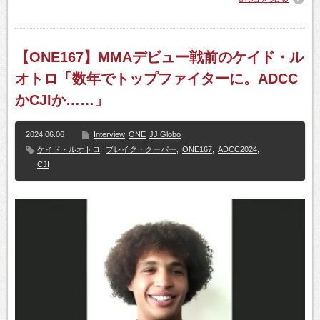
【ONE167】MMAデビュー戦前のケイド・ル
オトロ「数年でトップファイターに。ADCC
かCJIか……」
2024.06.06
Interview
ONE
JJ Globo
ケイド・ルオトロ
,
ブレイク・クーパー
,
ONE167
,
ADCC2024
,
CJI