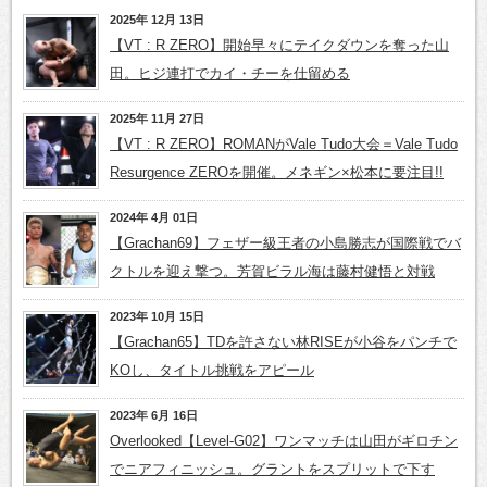
2025年 12月 13日
【VT : R ZERO】開始早々にテイクダウンを奪った山
田。ヒジ連打でカイ・チーを仕留める
2025年 11月 27日
【VT : R ZERO】ROMANがVale Tudo大会＝Vale Tudo
Resurgence ZEROを開催。メネギン×松本に要注目!!
2024年 4月 01日
【Grachan69】フェザー級王者の小島勝志が国際戦でバ
クトルを迎え撃つ。芳賀ビラル海は藤村健悟と対戦
2023年 10月 15日
【Grachan65】TDを許さない林RISEが小谷をパンチで
KOし、タイトル挑戦をアピール
2023年 6月 16日
Overlooked【Level-G02】ワンマッチは山田がギロチン
でニアフィニッシュ。グラントをスプリットで下す