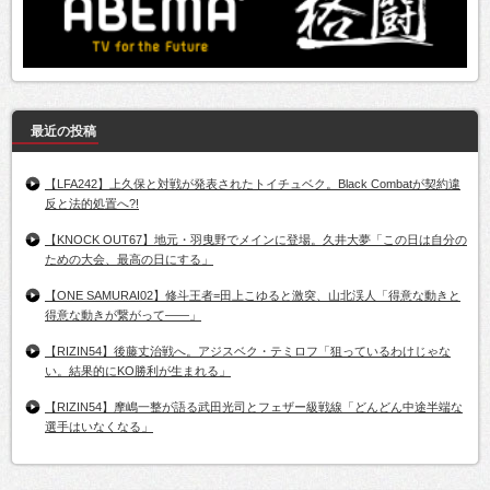
最近の投稿
【LFA242】上久保と対戦が発表されたトイチュベク。Black Combatが契約違
反と法的処置へ?!
【KNOCK OUT67】地元・羽曳野でメインに登場。久井大夢「この日は自分の
ための大会、最高の日にする」
【ONE SAMURAI02】修斗王者=田上こゆると激突、山北渓人「得意な動きと
得意な動きが繋がって――」
【RIZIN54】後藤丈治戦へ。アジスベク・テミロフ「狙っているわけじゃな
い。結果的にKO勝利が生まれる」
【RIZIN54】摩嶋一整が語る武田光司とフェザー級戦線「どんどん中途半端な
選手はいなくなる」