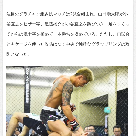
注目のグラチャン組み技マッチは2試合組まれ、山田崇太郎が小
谷直之をヒザ十字、遠藤雄介が小谷直之を跳びつき→足をすくっ
てからの腕十字を極めて一本勝ちを収めている。ただし、両試合
ともケージを使った攻防はなく中央で純粋なグラップリングの攻
防となった。