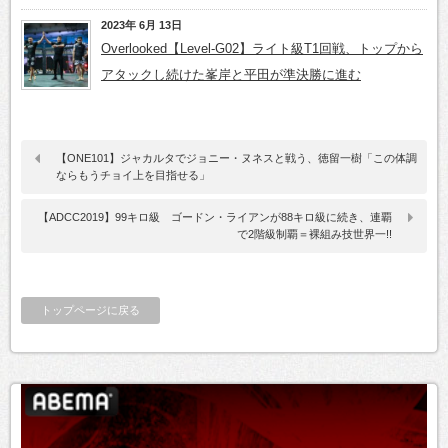
2023年 6月 13日
Overlooked【Level-G02】ライト級T1回戦、トップから
アタックし続けた峯岸と平田が準決勝に進む
【ONE101】ジャカルタでジョニー・ヌネスと戦う、徳留一樹「この体調
ならもうチョイ上を目指せる」
【ADCC2019】99キロ級 ゴードン・ライアンが88キロ級に続き、連覇
で2階級制覇＝裸組み技世界一!!
トップページに戻る