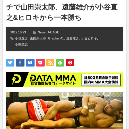
チで山田崇太郎、遠藤雄介が小谷直
之&ヒロキから一本勝ち
2019.10.23
News
J-CAGE
小谷直之
,
山田崇太郎
,
Grachan41
,
遠藤雄介
,
小谷ヒロキ
,
小島勝志