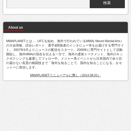
About us
MMAPLANETとは..... UFCを始め、海外で行われているMMA( Mixed Martial Arts）
の大会情報、試合レポート、選手&関係者のインタビュー等をお届けする専門サイ
ト。 2007年6月よりニュースの配信をスタート。2009年に専門サイトとして活動
開始し、海外MMAの現在を伝える一方で、海外の柔術トーナメント、海外のキッ
クボクシングも厳選してフォロー中。メジャー系イベントから日本国内で余り目
の届かない良質の格闘技まで「海外を知ることで、国内を知ることになる」をモ
ットーに発信します。
MMAPLANETリニューアルに際し（2014.08.01）