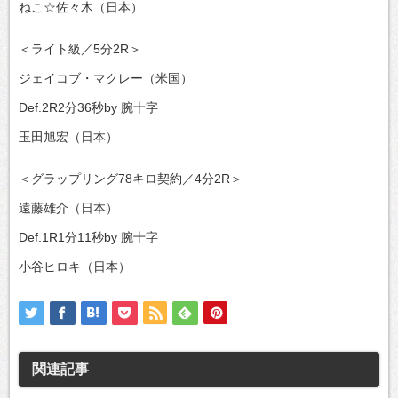
ねこ☆佐々木（日本）
＜ライト級／5分2R＞
ジェイコブ・マクレー（米国）
Def.2R2分36秒by 腕十字
玉田旭宏（日本）
＜グラップリング78キロ契約／4分2R＞
遠藤雄介（日本）
Def.1R1分11秒by 腕十字
小谷ヒロキ（日本）
関連記事