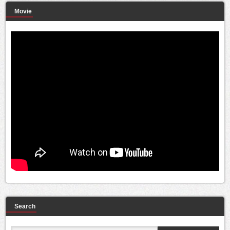
Movie
Search