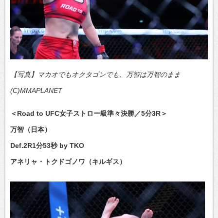
【写真】マカオでもオクタゴンでも、万智は万智のまま
(C)MMAPLANET
＜Road to UFC女子ストロー級準々決勝／5分3R＞
万智（日本）
Def.2R1分53秒 by TKO
アネリャ・トクドゴノワ（キルギス）