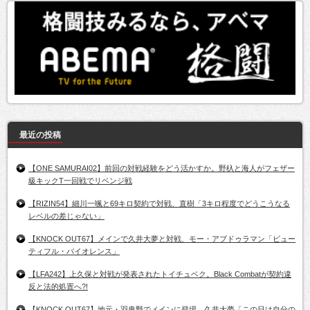
最近の投稿
【ONE SAMURAI02】前回の対戦経験をどう活かすか。野杁と海人がフェザー
級キックT一回戦でリベンジ戦
【RIZIN54】細川一颯と69キロ契約で対戦、直樹「3キロ程度でどうこうなる
レベルの差じゃない」
【KNOCK OUT67】メインで久井大夢と対戦、モー・アブドゥラマン「ビュー
ティフル・バイオレンス」
【LFA242】上久保と対戦が発表されたトイチュベク。Black Combatが契約違
反と法的処置へ?!
【KNOCK OUT67】地元・羽曳野でメインに登場。久井大夢「この日は自分の