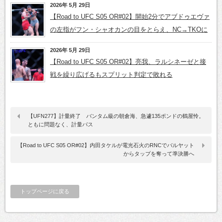
2026年 5月 29日
【Road to UFC S05 OR#02】開始2分でアブドゥエヴァ
の左指がフン・シャオカンの目をとらえ、NC→TKOに
2026年 5月 29日
【Road to UFC S05 OR#02】亮我、ラルシネーゼと接
戦を繰り広げるもスプリット判定で敗れる
【UFN277】計量終了 バンタム級の朝倉海、急遽135ポンドの鶴屋怜。
ともに問題なく、計量パス
【Road to UFC S05 OR#02】内田タケルが電光石火のRNCでバルヤット
からタップを奪って準決勝へ
トップページに戻る