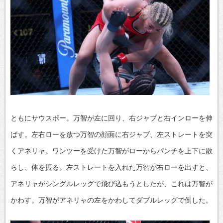
ともにサウスポー。万智が左に回り、右ジャブと右インローを伸
ばす。左右ローを放つ万智の顔面に右ジャブ、左ストレートを突
くアネリャ。ワンツーを受けた万智がローからパンチを上下に散
らし、体を振る。左ストレートを入れた万智が右ローを出すと、
アネリャがシングルレッグで飛び込もうとしたが、これは万智が
かわす。万智がアネリャの左をかわしてダブルレッグで倒した。