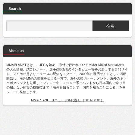
Search
About us
MMAPLANETとは..... UFCを始め、海外で行われているMMA( Mixed Martial Arts）
の大会情報、試合レポート、選手&関係者のインタビュー等をお届けする専門サイ
ト。 2007年6月よりニュースの配信をスタート。2009年に専門サイトとして活動
開始し、海外MMAの現在を伝える一方で、海外の柔術トーナメント、海外のキッ
クボクシングも厳選してフォロー中。メジャー系イベントから日本国内で余り目
の届かない良質の格闘技まで「海外を知ることで、国内を知ることになる」をモ
ットーに発信します。
MMAPLANETリニューアルに際し（2014.08.01）