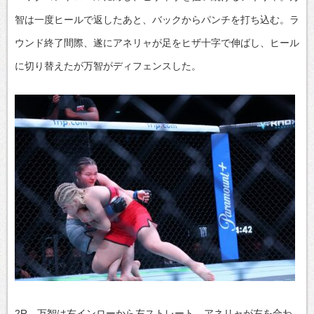
智は一度ヒールで返したあと、バックからパンチを打ち込む。ラ
ウンド終了間際、遂にアネリャが足をヒザ十字で伸ばし、ヒール
に切り替えたが万智がディフェンスした。
2R、万智は右インローから左ストレート。アネリャが左を合わ