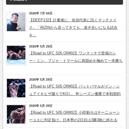
2026年 7月 04日
【DEEP132】計量後に、佐伯代表に訊くマッチメイ
ク。「RIZINから戻ってきても、凌ぎ合いになる試合
を」
2026年 5月 29日
【Road to UFC S05 OR#02】ワンマッチで登場のシ
ー・ミン、プジャ・トマールに肩固めを極めて一本勝ち
2026年 5月 29日
【Road to UFC S05 OR#02】バットバヤルがイン・シ
ュアイをヒザ蹴りでKOし、昨シーズン優勝で本戦契約
2026年 5月 29日
【Road to UFC S05 OR#02】小田魁斗はチーニョーシ
ーユエに判定負け。日本勢の2日目は3勝3敗に終わる