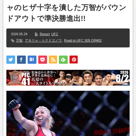
ャのヒザ十字を潰した万智がパウン
ドアウトで準決勝進出!!
2026.05.29
Report
UFC
万智
,
アネリャ・トクドゴノワ
,
Road to UFC S05 OR#02