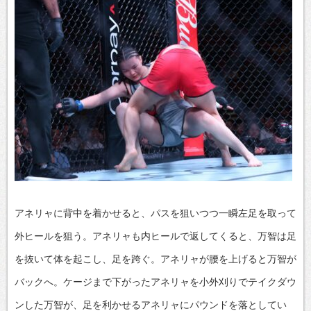
アネリャに背中を着かせると、パスを狙いつつ一瞬左足を取って
外ヒールを狙う。アネリャも内ヒールで返してくると、万智は足
を抜いて体を起こし、足を跨ぐ。アネリャが腰を上げると万智が
バックへ。ケージまで下がったアネリャを小外刈りでテイクダウ
ンした万智が、足を利かせるアネリャにパウンドを落としてい