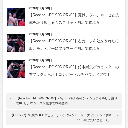
2026年 5月 29日
【Road to UFC S05 OR#02】亮我、ラルシネーゼと接
戦を繰り広げるもスプリット判定で敗れる
2026年 5月 29日
【Road to UFC S05 OR#02】右カーフを効かされた松
田。モン・ボーにフルマーク判定で敗れる
2026年 5月 29日
【Road to UFC S05 OR#02】鈴木崇矢がカウンターの
右フックからオトゴンバートルをパウンドアウト
【Road to UFC S05 OR#02】バットバヤルがイン・シュアイをヒザ蹴り
でKOし、昨シーズン優勝で本戦契約
【UFN277】38歳のUFCデビュー、パンダ=シィォン・ヂィンナン「夢を
追い続けたいと思った」