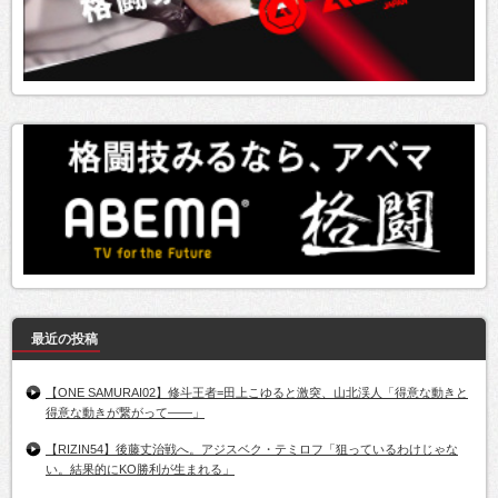
最近の投稿
【ONE SAMURAI02】修斗王者=田上こゆると激突、山北渓人「得意な動きと
得意な動きが繋がって――」
【RIZIN54】後藤丈治戦へ。アジスベク・テミロフ「狙っているわけじゃな
い。結果的にKO勝利が生まれる」