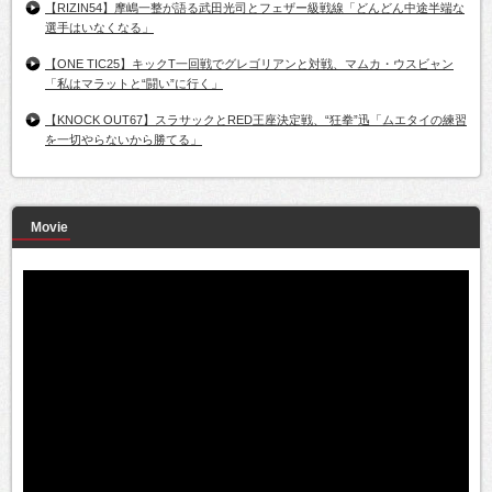
【RIZIN54】摩嶋一整が語る武田光司とフェザー級戦線「どんどん中途半端な
選手はいなくなる」
【ONE TIC25】キックT一回戦でグレゴリアンと対戦、マムカ・ウスビャン
「私はマラットと“闘い”に行く」
【KNOCK OUT67】スラサックとRED王座決定戦、“狂拳”迅「ムエタイの練習
を一切やらないから勝てる」
Movie