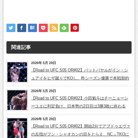
関連記事
2026年 5月 29日
【Road to UFC S05 OR#02】バットバヤルがイン・シ
ュアイをヒザ蹴りでKOし、昨シーズン優勝で本戦契約
2026年 5月 29日
【Road to UFC S05 OR#02】小田魁斗はチーニョーシ
ーユエに判定負け。日本勢の2日目は3勝3敗に終わる
2026年 5月 29日
【Road to UFC S05 OR#02】開始2分でアブドゥエヴァ
の左指がフン・シャオカンの目をとらえ、NC→TKOに