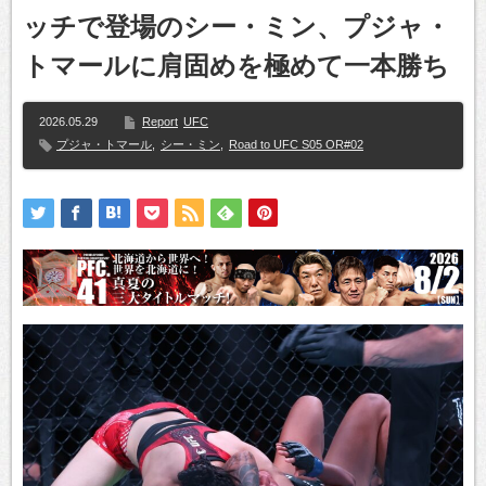
ッチで登場のシー・ミン、プジャ・
トマールに肩固めを極めて一本勝ち
2026.05.29
Report
UFC
プジャ・トマール
,
シー・ミン
,
Road to UFC S05 OR#02