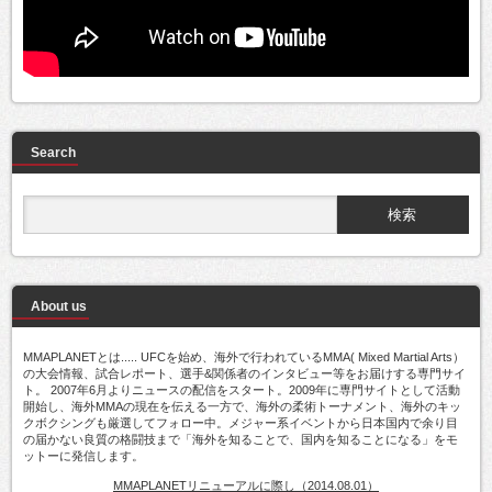
Search
About us
MMAPLANETとは..... UFCを始め、海外で行われているMMA( Mixed Martial Arts）
の大会情報、試合レポート、選手&関係者のインタビュー等をお届けする専門サイ
ト。 2007年6月よりニュースの配信をスタート。2009年に専門サイトとして活動
開始し、海外MMAの現在を伝える一方で、海外の柔術トーナメント、海外のキッ
クボクシングも厳選してフォロー中。メジャー系イベントから日本国内で余り目
の届かない良質の格闘技まで「海外を知ることで、国内を知ることになる」をモ
ットーに発信します。
MMAPLANETリニューアルに際し（2014.08.01）