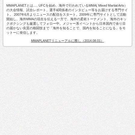
MMAPLANETとは..... UFCを始め、海外で行われているMMA( Mixed Martial Arts）
の大会情報、試合レポート、選手&関係者のインタビュー等をお届けする専門サイ
ト。 2007年6月よりニュースの配信をスタート。2009年に専門サイトとして活動
開始し、海外MMAの現在を伝える一方で、海外の柔術トーナメント、海外のキッ
クボクシングも厳選してフォロー中。メジャー系イベントから日本国内で余り目
の届かない良質の格闘技まで「海外を知ることで、国内を知ることになる」をモ
ットーに発信します。
MMAPLANETリニューアルに際し（2014.08.01）