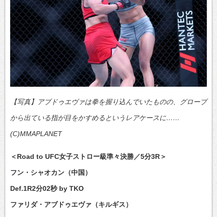
【写真】アブドゥエヴァは拳を握り込んでいたものの、グローブ
から出ている指が目をかすめるというレアケースに……
(C)MMAPLANET
＜Road to UFC女子ストロー級準々決勝／5分3R＞
フン・シャオカン（中国）
Def.1R2分02秒 by TKO
ファリダ・アブドゥエヴァ（キルギス）