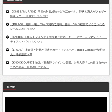
【ONE SAMURAI02】前回の対戦経験をどう活かすか。野杁と海人がフェザー
級キックT一回戦でリベンジ戦
【RIZIN54】細川一颯と69キロ契約で対戦、直樹「3キロ程度でどうこうなる
レベルの差じゃない」
【KNOCK OUT67】メインで久井大夢と対戦、モー・アブドゥラマン「ビュー
ティフル・バイオレンス」
【LFA242】上久保と対戦が発表されたトイチュベク。Black Combatが契約違
反と法的処置へ?!
【KNOCK OUT67】地元・羽曳野でメインに登場。久井大夢「この日は自分の
ための大会、最高の日にする」
Movie