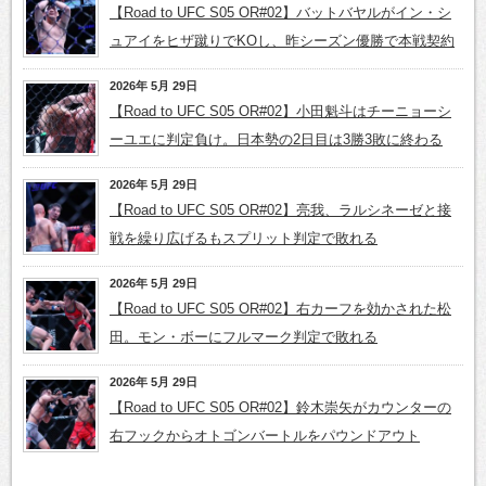
【Road to UFC S05 OR#02】バットバヤルがイン・シ
ュアイをヒザ蹴りでKOし、昨シーズン優勝で本戦契約
2026年 5月 29日
【Road to UFC S05 OR#02】小田魁斗はチーニョーシ
ーユエに判定負け。日本勢の2日目は3勝3敗に終わる
2026年 5月 29日
【Road to UFC S05 OR#02】亮我、ラルシネーゼと接
戦を繰り広げるもスプリット判定で敗れる
2026年 5月 29日
【Road to UFC S05 OR#02】右カーフを効かされた松
田。モン・ボーにフルマーク判定で敗れる
2026年 5月 29日
【Road to UFC S05 OR#02】鈴木崇矢がカウンターの
右フックからオトゴンバートルをパウンドアウト