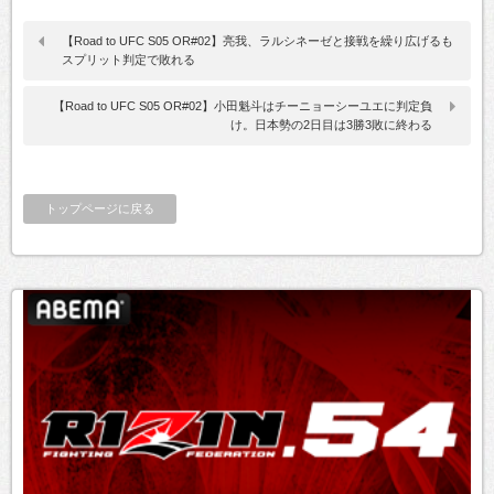
【Road to UFC S05 OR#02】亮我、ラルシネーゼと接戦を繰り広げるも
スプリット判定で敗れる
【Road to UFC S05 OR#02】小田魁斗はチーニョーシーユエに判定負
け。日本勢の2日目は3勝3敗に終わる
トップページに戻る