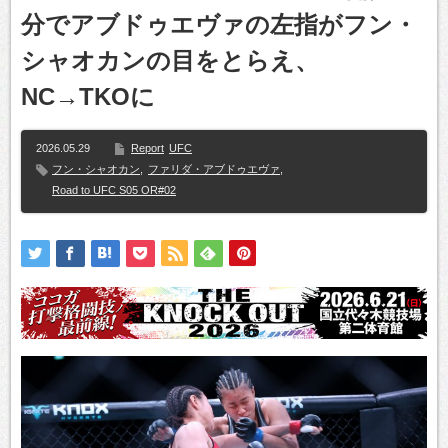
分でアブドゥエヴァの左指がフン・
シャオカンの目をとらえ、
NC→TKOに
2026.05.29
Report
UFC
フン・シャオカン
,
ファリダ・アブドゥエヴァ
,
Road to UFC S05 OR#02