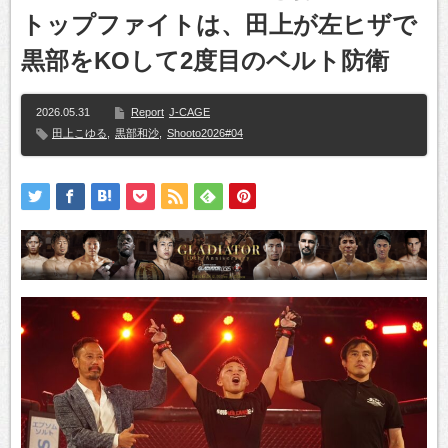
トップファイトは、田上が左ヒザで
黒部をKOして2度目のベルト防衛
2026.05.31
Report
J-CAGE
田上こゆる
,
黒部和沙
,
Shooto2026#04