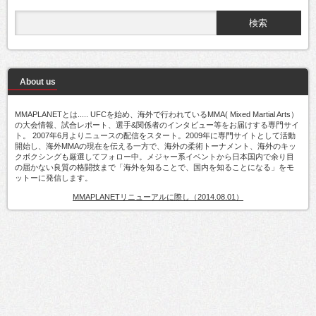
About us
MMAPLANETとは..... UFCを始め、海外で行われているMMA( Mixed Martial Arts）
の大会情報、試合レポート、選手&関係者のインタビュー等をお届けする専門サイ
ト。 2007年6月よりニュースの配信をスタート。2009年に専門サイトとして活動
開始し、海外MMAの現在を伝える一方で、海外の柔術トーナメント、海外のキッ
クボクシングも厳選してフォロー中。メジャー系イベントから日本国内で余り目
の届かない良質の格闘技まで「海外を知ることで、国内を知ることになる」をモ
ットーに発信します。
MMAPLANETリニューアルに際し（2014.08.01）