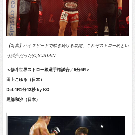
【写真】ハイスピードで動き続ける展開、これぞストロー級とい
う試合だった(C)SUSTAIN
＜修斗世界ストロー級選手権試合／5分5R＞
田上こゆる（日本）
Def.4R1分42秒 by KO
黒部和沙（日本）