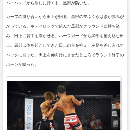
バーハンドから崩しに行くも、黒部が防いだ。
カーフの蹴り合いから田上が回る。黒部の左ふくらはぎが赤みが
かっている。ボディロックで組んだ黒部がグラウンドに持ち込
み、田上に背中を着かせる。ハーフガードから黒部を抱え込む田
上。黒部は体を起こしてきた田上の首を抱え、左足を差し入れて
バックに回った。田上を仰向けにさせたところでラウンド終了の
ホーンが鳴った。