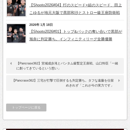
【Shooto2026#04】打のスピード×組のスピード、田上
こゆるが地元大阪で黒部和沙とストロー級王座防衛戦
2026年 1月 18日
【Shooto2026#01】トップ&バックの奪い合いで黒部が
旭奈に判定勝ち。インフィニティリーグ全勝優勝
【Pancrase362】宮城成歩滝とバンタム級暫定王座戦、山口怜臣「一緒
に創ってきているという想い」
【Pancrase362】三宅が打撃で圧倒するも判定勝ち。タフな遠藤を仕留
めきれず「これが今の実力です」
トップページに戻る