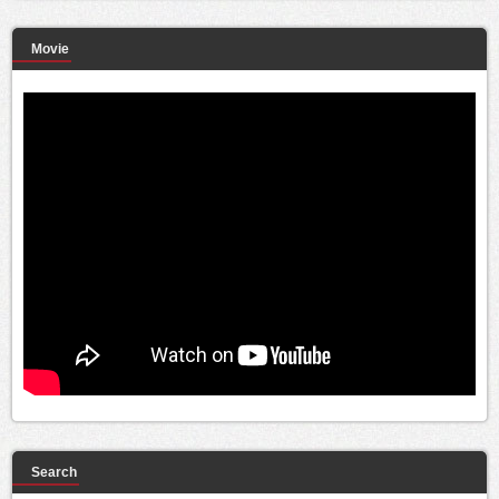
Movie
Search