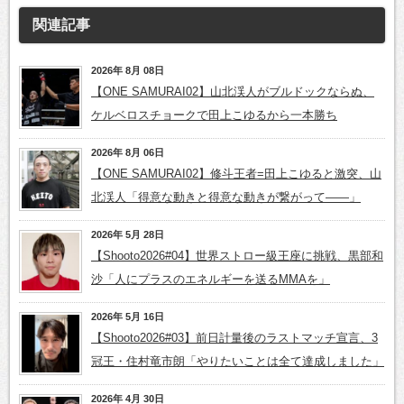
関連記事
2026年 8月 08日
【ONE SAMURAI02】山北渓人がブルドックならぬ、
ケルベロスチョークで田上こゆるから一本勝ち
2026年 8月 06日
【ONE SAMURAI02】修斗王者=田上こゆると激突、山
北渓人「得意な動きと得意な動きが繋がって――」
2026年 5月 28日
【Shooto2026#04】世界ストロー級王座に挑戦、黒部和
沙「人にプラスのエネルギーを送るMMAを」
2026年 5月 16日
【Shooto2026#03】前日計量後のラストマッチ宣言、3
冠王・住村竜市朗「やりたいことは全て達成しました」
2026年 4月 30日