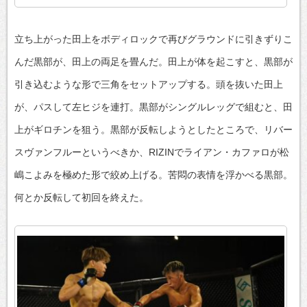
立ち上がった田上をボディロックで再びグラウンドに引きずりこ
んだ黒部が、田上の両足を畳んだ。田上が体を起こすと、黒部が
引き込むような形で三角をセットアップする。頭を抜いた田上
が、パスして左ヒジを連打。黒部がシングルレッグで組むと、田
上がギロチンを狙う。黒部が反転しようとしたところで、リバー
スヴァンフルーというべきか、RIZINでライアン・カファロが松
嶋こよみを極めた形で絞め上げる。苦悶の表情を浮かべる黒部。
何とか反転して初回を終えた。