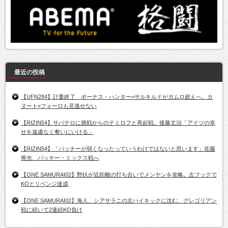
最近の投稿
【UFN284】計量終了 ボーナス・ハンター=サルキルドがガムロ超えへ。カ
ヌート×フォーロも見逃せない
【RIZIN54】サバテロに挑戦からのテミロフと再起戦。後藤丈治「アイツの幸
せを遠慮なく奪いにいける」
【RIZIN54】「パッチーが弱くなったっていうわけではないと思います」佐藤
将光、パッチー・ミックス戦へ
【ONE SAMURAI02】野杁が近距離の打ち合いでメンヤンを攻略。左フックで
KOとリベンジ達成
【ONE SAMURAI02】海人、シアサラニの左ハイキックに沈む。グレゴリアン
戦に続いて2連続KO負け