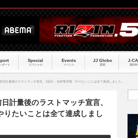
port
Special
Events
JJ Globo
J-C
レポート
スペシャル
イベント
柔術
国内M
6#03】前日計量後のラストマッチ宣言、3冠王・住村竜市朗「やりたいことは全て達成しました」
03】前日計量後のラストマッチ宣言、
やりたいことは全て達成しまし