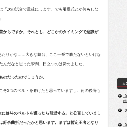
は『次の試合で最後にします。でも引退式とか何もしな
」
昔からですか。それとも、どこかのタイミングで意識が
時あたりかな……大きな舞台、ここ一番で勝たないといけな
たんだなと思った瞬間、目立つのは諦めました」
ものだったのでしょうか。
人
こそ3つのベルトを巻けたと思っていますし、何の後悔も
【
程
【
の次に修斗のベルトを獲ったら引退する」と公言していまし
「
は紆余曲折だったかと思います。まずは暫定王者となり
【