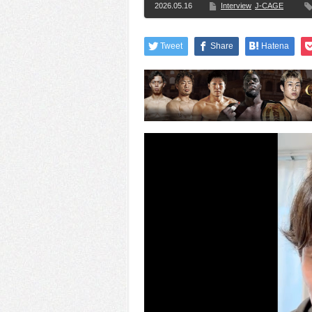
2026.05.16
Interview
J-CAGE
Tweet
Share
Hatena