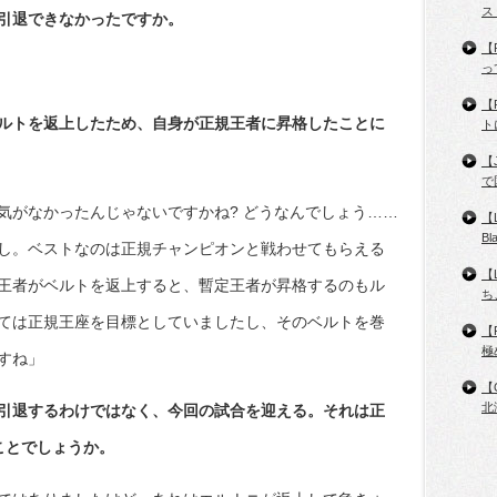
ス
引退できなかったですか。
【
っ
【
ルトを返上したため、自身が正規王者に昇格したことに
ト
【
で
気がなかったんじゃないですかね? どうなんでしょう……
【
B
し。ベストなのは正規チャンピオンと戦わせてもらえる
【
王者がベルトを返上すると、暫定王者が昇格するのもル
ち
ては正規王座を目標としていましたし、そのベルトを巻
【
極
すね」
【
北
引退するわけではなく、今回の試合を迎える。それは正
ことでしょうか。