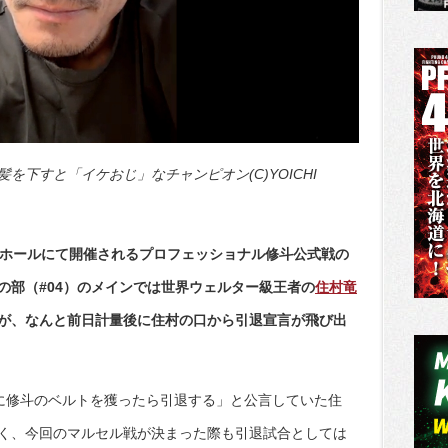
下すと「イケおじ」なチャンピオン(C)YOICHI
アホールにて開催されるプロフェッショナル修斗公式戦の
04。夜の部（#04）のメインでは世界ウェルター級王者の
住村竜
が、なんと前日計量後に住村の口から引退宣言が飛び出
次に修斗のベルトを獲ったら引退する」と公言していた住
く、今回のマルセル戦が決まった際も引退試合としては