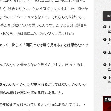
ではありましたけど、あれはエルナニが返上して急きょ
もう1試合やりたい』という気持ちはありました。海外か
Re
までのモチベーションもなくて。それならお世話になっ
選手たちと戦いたいと思ったんです。だけど自分は試合を
【
会
う見ても、俺は画面上では弱いやろと思うけど」
【
た
ついて、決して「画面上では弱く見える」とは思わないで
【
ス
れてみないと分からないと思うんですよ。画面上では、
【
左
【
野
タイルというか。ただ削られるだけではない。かといっ
削られ続けた末に仕留める時もある、と。
の年齢まで続けられているという面はあるんですよ。ド