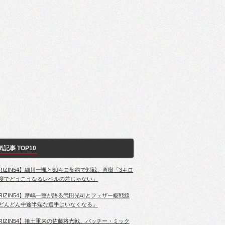
気記事 TOP10
RIZIN54】細川一颯と69キロ契約で対戦、直樹「3キロ
度でどうこうなるレベルの差じゃない」
RIZIN54】摩嶋一整が語る武田光司とフェザー級戦線
どんどん中途半端な選手はいなくなる」
RIZIN54】捲土重来の佐藤将光戦、パッチー・ミック