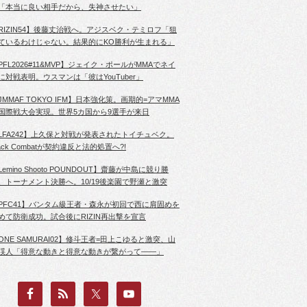
「本当に良い相手だから、失神させたい」
RIZIN54】後藤丈治戦へ。アジスベク・テミロフ「狙
ているわけじゃない。結果的にKO勝利が生まれる」
PFL2026#11&MVP】ジェイク・ポールがMMAでネイ
に対戦表明。ウスマンは「彼はYouTuber」
JMMAF TOKYO IFM】日本強化策。画期的=アマMMA
国際戦大会実現。世界5カ国から9選手が来日
LFA242】上久保と対戦が発表されたトイチュベク。
lack Combatが契約違反と法的処置へ?!
Lemino Shooto POUNDOUT】齋藤が中島に競り勝
、トーナメント決勝へ。10/19後楽園で野瀬と激突
PFC41】バンタム級王者・森永が初回で西に肩固めを
めて防衛成功。試合後にRIZIN再出撃を宣言
ONE SAMURAI02】修斗王者=田上こゆると激突、山
渓人「得意な動きと得意な動きが繋がって――」