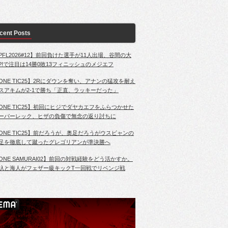
cent Posts
PFL2026#12】前回負けた選手が11人出場、谷間の大
?!で注目は14勝0敗13フィニッシュのメジエフ
ONE TIC25】2Rにダウンを奪い、アナンの猛攻を耐え
スアキムが2-1で勝ち「正直、ラッキーだった」
ONE TIC25】初回にヒジでダヤカエフをふらつかせた
ーパーレック、ヒザの負傷で無念の返り討ちに
ONE TIC25】前だろうが、奥足だろうがウスビャンの
足を徹底して蹴ったグレゴリアンが準決勝へ
ONE SAMURAI02】前回の対戦経験をどう活かすか。
杁と海人がフェザー級キックT一回戦でリベンジ戦