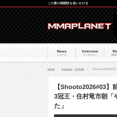
この星の格闘技を追いかける
News
Interview
Re
ニュース
インタビュー
試合
Home
Interview
,
J-CAGE
【Shooto202
【Shooto2026#
3冠王・住村竜市朗「
た」