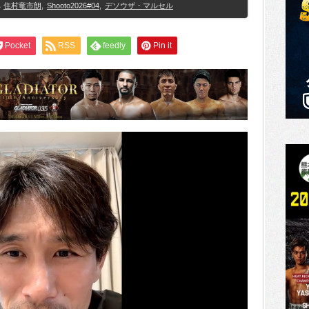
住村竜市朗
,
Shooto2026#04
,
デソウザ・マルセル
Pocket
RSS
feedly
Pin it