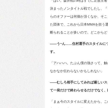
「はい。森井戦の時はすでに正規王者
決まったノンタイトル戦でしたし、『
らのオファーは何個か頂くなか、そこ
た団体で、これから日本MMAを担う
断られることが多いので。どこからど
――う~ん……住村選手のスタイルに
す。
「アハハハ。たぶん僕の強さって、触
なかなか伝わらないかもしれない」
――むしろ相手にしてみれば厳しいス
て一発だけで終わらせるだけでなく、
「まぁ今のスタイルに変えたから、こ