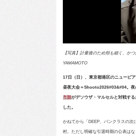
【写真】計量後のため頬も細く、かつ髪を
YAMAMOTO
17日（日）、東京都港区のニューピ
昼夜大会＝Shooto2026#03&#
市朗
がデソウザ・マルセルと対戦する
した。
かねてから「DEEP、パンクラスの
村。ただし明確な引退時期の公表はな