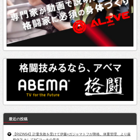
最近の投稿
【RIZIN54】計量失敗を受けて伊藤×ガジャマトフが降格。体重管理、より厳
格化?! そしてNCマッチの是非…