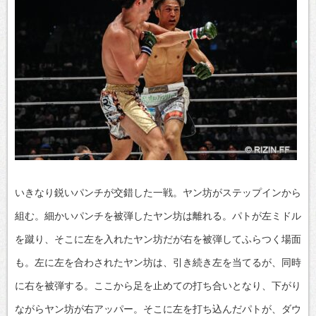
いきなり鋭いパンチが交錯した一戦。ヤン坊がステップインから
組む。細かいパンチを被弾したヤン坊は離れる。パトが左ミドル
を蹴り、そこに左を入れたヤン坊だが右を被弾してふらつく場面
も。左に左を合わされたヤン坊は、引き続き左を当てるが、同時
に右を被弾する。ここから足を止めての打ち合いとなり、下がり
ながらヤン坊が右アッパー。そこに左を打ち込んだパトが、ダウ