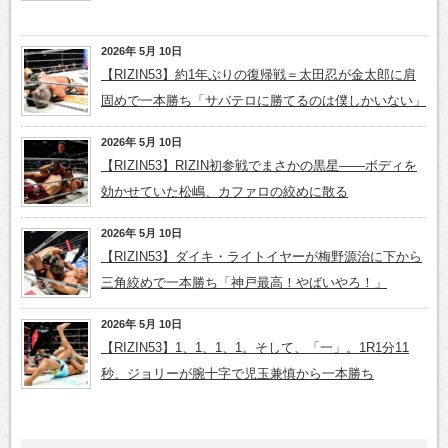
2026年 5月 10日
【RIZIN53】約1年ぶりの復帰戦＝太田忍が金太郎に肩
固めで一本勝ち「サバテロに勝てるのは僕しかいない」
2026年 5月 10日
【RIZIN53】RIZIN初参戦でまさかの黒星——ボディを
効かせていた松嶋、カファロの絞めに散る
2026年 5月 10日
【RIZIN53】ダイキ・ライトイヤーが梅野源治に下から
三角絞めで一本勝ち「神戸最高！やばいやろ！」
2026年 5月 10日
【RIZIN53】1、1、1、1。そして、「一」。1R1分11
秒、ジョリーが腕十字で児玉兼慎から一本勝ち