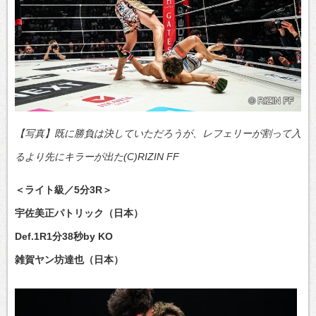
【写真】既に勝負は決していただろうが、レフェリーが割って入
るより先にキラーが出た(C)RIZIN FF
＜ライト級／5分3R＞
宇佐美正パトリック（日本）
Def.1R1分38秒by KO
雑賀ヤン坊達也（日本）