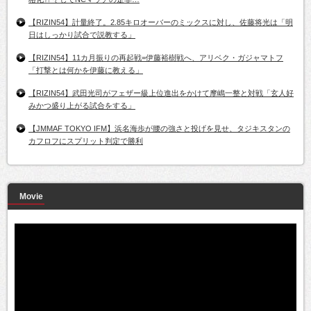
【RIZIN54】計量終了。2.85キロオーバーのミックスに対し、佐藤将光は「明
日はしっかり試合で説教する」
【RIZIN54】11カ月振りの再起戦=伊藤裕樹戦へ、アリベク・ガジャマトフ
「打撃とは何かを伊藤に教える」
【RIZIN54】武田光司がフェザー級上位進出をかけて摩嶋一整と対戦「玄人好
みかつ盛り上がる試合をする」
【JMMAF TOKYO IFM】浜名海歩が腰の強さと投げを見せ、タジキスタンの
カフロフにスプリット判定で勝利
Movie