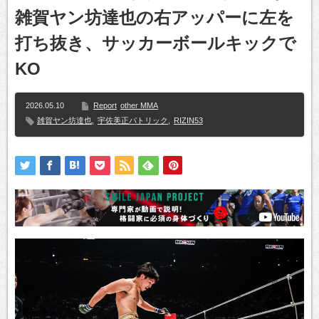
雑賀ヤン坊達也の右アッパーに左を
打ち抜き、サッカーボールキックで
KO
2026.05.10
Report
other MMA
雑賀ヤン坊達也
,
宇佐美正パトリック
,
RIZIN53