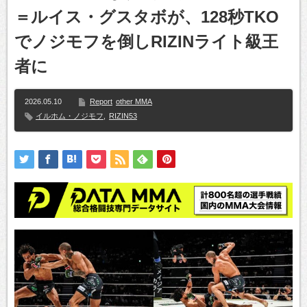
＝ルイス・グスタボが、128秒TKO
でノジモフを倒しRIZINライト級王
者に
2026.05.10
Report
other MMA
イルホム・ノジモフ
,
RIZIN53