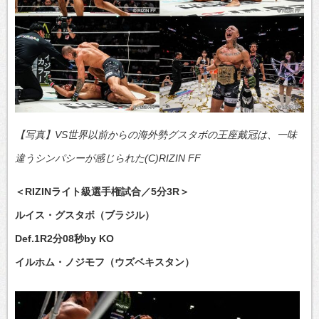
【写真】VS世界以前からの海外勢グスタボの王座戴冠は、一味
違うシンパシーが感じられた(C)RIZIN FF
＜RIZINライト級選手権試合／5分3R＞
ルイス・グスタボ（ブラジル）
Def.1R2分08秒by KO
イルホム・ノジモフ（ウズベキスタン）