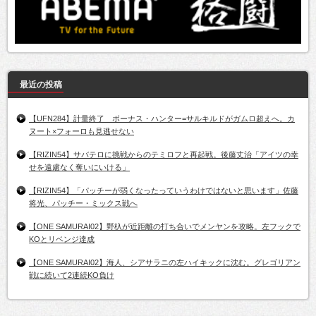
最近の投稿
【UFN284】計量終了 ボーナス・ハンター=サルキルドがガムロ超えへ。カ
ヌート×フォーロも見逃せない
【RIZIN54】サバテロに挑戦からのテミロフと再起戦。後藤丈治「アイツの幸
せを遠慮なく奪いにいける」
【RIZIN54】「パッチーが弱くなったっていうわけではないと思います」佐藤
将光、パッチー・ミックス戦へ
【ONE SAMURAI02】野杁が近距離の打ち合いでメンヤンを攻略。左フックで
KOとリベンジ達成
【ONE SAMURAI02】海人、シアサラニの左ハイキックに沈む。グレゴリアン
戦に続いて2連続KO負け