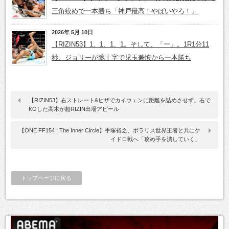
三角絞めで一本勝ち「神戸最高！やばいやろ！」
2026年 5月 10日
【RIZIN53】1、1、1、1。そして、「一」。1R1分11
秒、ジョリーが腕十字で児玉兼慎から一本勝ち
【RIZIN53】右ストレート&ヒザでカイウェンに距離を詰めさせず。右で
KOした高木が超RIZIN出場アピール
【ONE FF154 : The Inner Circle】手塚裕之、ポラリス世界王者と共にケ
イドロ戦へ「攻め手を潰していく」
トップページに戻る