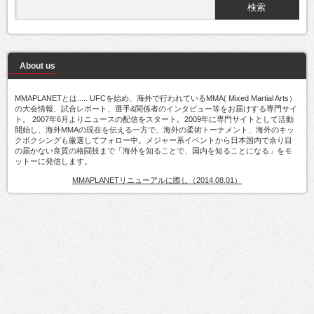
About us
MMAPLANETとは..... UFCを始め、海外で行われているMMA( Mixed Martial Arts）
の大会情報、試合レポート、選手&関係者のインタビュー等をお届けする専門サイ
ト。 2007年6月よりニュースの配信をスタート。2009年に専門サイトとして活動
開始し、海外MMAの現在を伝える一方で、海外の柔術トーナメント、海外のキッ
クボクシングも厳選してフォロー中。メジャー系イベントから日本国内で余り目
の届かない良質の格闘技まで「海外を知ることで、国内を知ることになる」をモ
ットーに発信します。
MMAPLANETリニューアルに際し（2014.08.01）