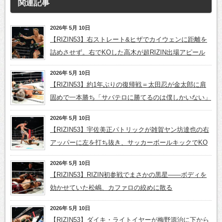
関連記事
2026年 5月 10日
【RIZIN53】右ストレート&ヒザでカイウェンに距離を
詰めさせず。右でKOした高木が超RIZIN出場アピール
2026年 5月 10日
【RIZIN53】約1年ぶりの復帰戦＝太田忍が金太郎に肩
固めで一本勝ち「サバテロに勝てるのは僕しかいない」
2026年 5月 10日
【RIZIN53】宇佐美正パトリックが雑賀ヤン坊達也の右
アッパーに左を打ち抜き、サッカーボールキックでKO
2026年 5月 10日
【RIZIN53】RIZIN初参戦でまさかの黒星——ボディを
効かせていた松嶋、カファロの絞めに散る
2026年 5月 10日
【RIZIN53】ダイキ・ライトイヤーが梅野源治に下から