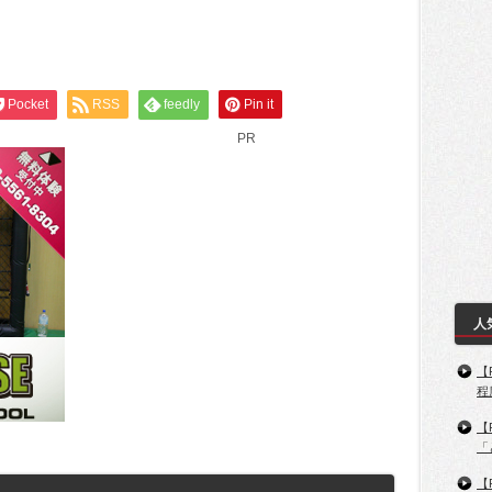
Pocket
RSS
feedly
Pin it
PR
人
【
程
【
「
【