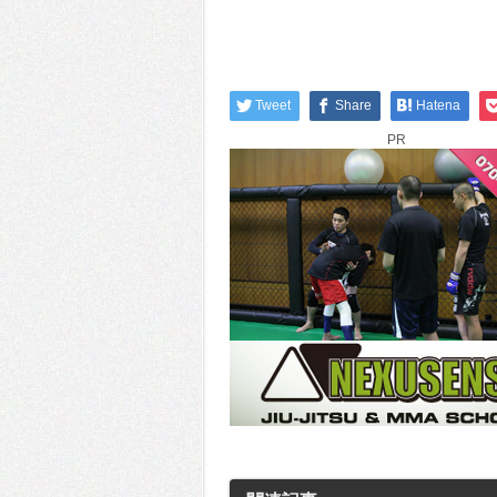
Tweet
Share
Hatena
PR