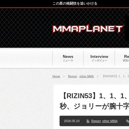
この星の格闘技を追いかける
News
Interview
Re
ニュース
インタビュー
試合
Home
Report
,
other MMA
【RIZIN53】1
【RIZIN53】1、1、
秒、ジョリーが腕十
2026.05.10
Report
other MMA