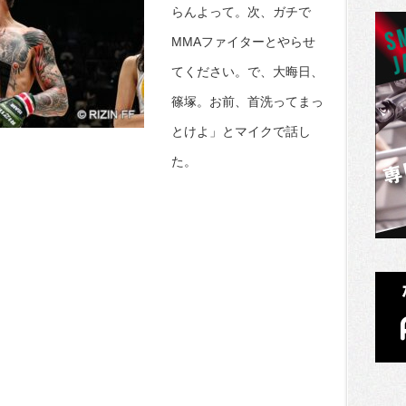
らんよって。次、ガチで
MMAファイターとやらせ
てください。で、大晦日、
篠塚。お前、首洗ってまっ
とけよ」とマイクで話し
た。