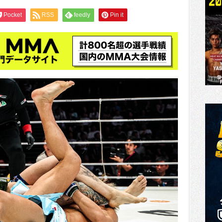
Pocket
RSS
feedly
Pin it