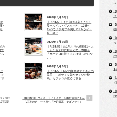
ス
【
代
2026年 5月 10日
×ガ
【RIZIN53】また初回決着!! PRIDE
【
藤×
愛＝ルイス・グスタボが、128秒
定
TKOでノジモフを倒しRIZINライト
後
級王者に
【
2026年 5月 10日
っ
ザでカ
【RIZIN53】約1年ぶりの復帰戦＝太
右で
田忍が金太郎に肩固めで一本勝ち
【
ール
「サバテロに勝てるのは僕しかいな
な
い」
【
2026年 5月 10日
ト
クが
【RIZIN53】RIZIN初参戦でまさかの
左を
黒星——ボディを効かせていた松
【
クで
嶋、カファロの絞めに散る
で
【
B
をつくり続
【RIZIN53】ダイキ・ライトイヤーが梅野源治に下か
に判定勝
ら三角絞めで一本勝ち「神戸最高！やばいやろ！」