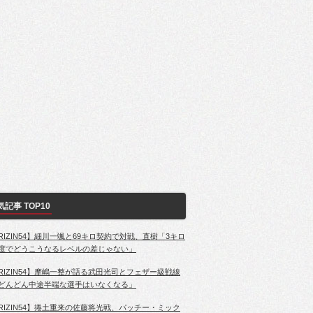
気記事 TOP10
RIZIN54】細川一颯と69キロ契約で対戦、直樹「3キロ
度でどうこうなるレベルの差じゃない」
RIZIN54】摩嶋一整が語る武田光司とフェザー級戦線
どんどん中途半端な選手はいなくなる」
RIZIN54】捲土重来の佐藤将光戦、パッチー・ミック