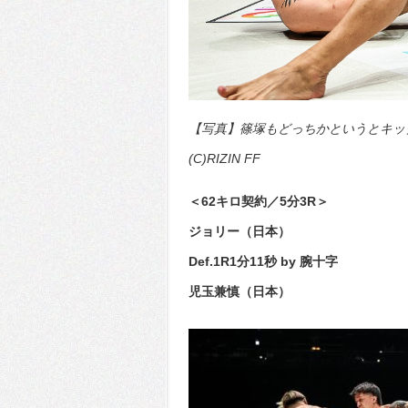
【写真】篠塚もどっちかというとキッ
(C)RIZIN FF
＜62キロ契約／5分3R＞
ジョリー（日本）
Def.1R1分11秒 by 腕十字
児玉兼慎（日本）