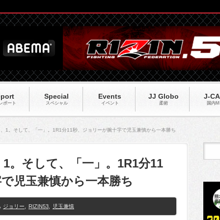
port
Special
Events
JJ Globo
J-C
レポート
スペシャル
イベント
柔術
国内M
、1、1、1。そして、「一」。1R1分11秒、ジョリーが腕十字で児玉兼慎から一本勝ち
1、1。そして、「一」。1R1分11
字で児玉兼慎から一本勝ち
ジョリー
,
RIZIN53
,
児玉兼慎