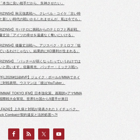
「本当に良い相手だから、失神させたい」
RIZIN54】秋元強真戦へ、クレベル・コイケ「古い時
と新しい時代の戦いかもしれませんが、私は今でも」
RIZIN54】サバテロに挑戦からのテミロフと再起戦。
藤丈治「アイツの幸せを遠慮なく奪いにいける」
RIZIN54】後藤丈治戦へ。アジスベク・テミロフ「狙
ているわけじゃない。結果的にKO勝利が生まれる」
RIZIN54】「パッチーが弱くなったっていうわけでは
いと思います」佐藤将光、パッチー・ミックス戦へ
PFL2026#11&MVP】ジェイク・ポールがMMAでネイ
に対戦表明。ウスマンは「彼はYouTuber」
JMMAF TOKYO IFM】日本強化策。画期的=アマMMA
国際戦大会実現。世界5カ国から9選手が来日
LFA242】上久保と対戦が発表されたトイチュベク。
lack Combatが契約違反と法的処置へ?!