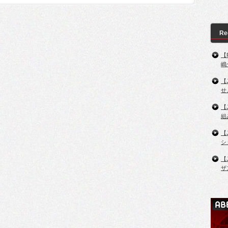
Re
【
嶋
【
せ
【
組
【
シ
【
ザ