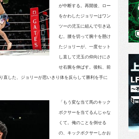
が中断する。再開後、ロー
をかわしたジョリーはワン
ツーの児玉に組んで引き込
む。腰を切って腕十を懸け
たジョリーが、一度セット
し直して児玉の仰向けにさ
せ右腕を伸ばす。後転、前
り直した、ジョリーが思いきり体を反らして勝利を手に
「もう変な当て馬のキック
ボクサーを当てるんじゃな
くて。俺のことを倒せる
の、キックボクサーしかお