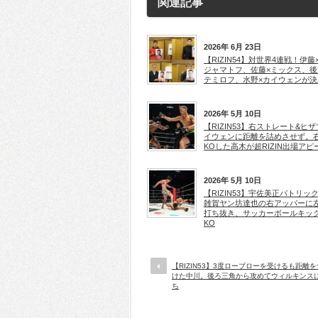
関連記事
2026年 6月 23日
【RIZIN54】対世界4連戦！伊藤
ジャマトフ、佐藤×ミックス、後
テミロフ、水野×カイウェンが決
2026年 5月 10日
【RIZIN53】右ストレート&ヒ
イウェンに距離を詰めさせず。
KOした高木が超RIZIN出場アピ
2026年 5月 10日
【RIZIN53】宇佐美正パトリッ
雑賀ヤン坊達也の右アッパーに
打ち抜き、サッカーボールキッ
KO
【RIZIN53】3度ローブローを受けるも距離
けた中川。後ろ三角から攻めてウィルキンス
ち