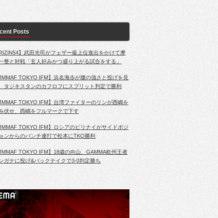
cent Posts
RIZIN54】武田光司がフェザー級上位進出をかけて摩
一整と対戦「玄人好みかつ盛り上がる試合をする」
JMMAF TOKYO IFM】浜名海歩が腰の強さと投げを見
、タジキスタンのカフロフにスプリット判定で勝利
JMMAF TOKYO IFM】台湾ファイターのリンが西嶋を
み伏せ、西嶋をフルマークで下す
JMMAF TOKYO IFM】ロシアのビリナイがサイドポジ
ョンからのパンチ連打で松本にTKO勝利
JMMAF TOKYO IFM】18歳の向山、GAMMA欧州王者
ンガナに投げ&バックテイクで3-0判定勝ち