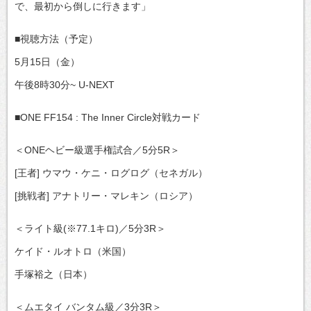
で、最初から倒しに行きます」
■視聴方法（予定）
5月15日（金）
午後8時30分~ U-NEXT
■ONE FF154 : The Inner Circle対戦カード
＜ONEヘビー級選手権試合／5分5R＞
[王者] ウマウ・ケニ・ログログ（セネガル）
[挑戦者] アナトリー・マレキン（ロシア）
＜ライト級(※77.1キロ)／5分3R＞
ケイド・ルオトロ（米国）
手塚裕之（日本）
＜ムエタイ バンタム級／3分3R＞