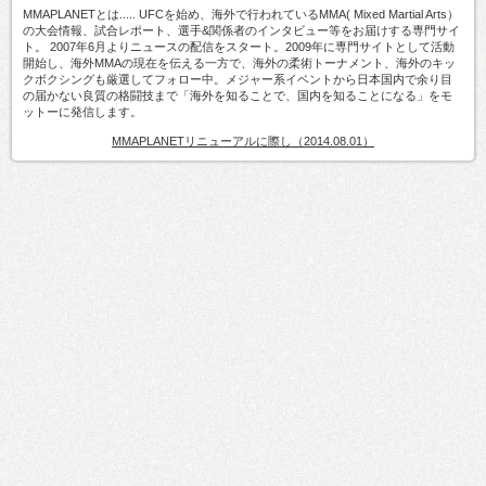
MMAPLANETとは..... UFCを始め、海外で行われているMMA( Mixed Martial Arts）
の大会情報、試合レポート、選手&関係者のインタビュー等をお届けする専門サイ
ト。 2007年6月よりニュースの配信をスタート。2009年に専門サイトとして活動
開始し、海外MMAの現在を伝える一方で、海外の柔術トーナメント、海外のキッ
クボクシングも厳選してフォロー中。メジャー系イベントから日本国内で余り目
の届かない良質の格闘技まで「海外を知ることで、国内を知ることになる」をモ
ットーに発信します。
MMAPLANETリニューアルに際し（2014.08.01）