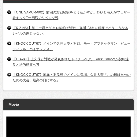
【ONE SAMURAI02】前回の対戦経験をどう活かすか。野杁と海人がフェザー
級キックT一回戦でリベンジ戦
【RIZIN54】細川一颯と69キロ契約で対戦、直樹「3キロ程度でどうこうなる
レベルの差じゃない」
【KNOCK OUT67】メインで久井大夢と対戦、モー・アブドゥラマン「ビュー
ティフル・バイオレンス」
【LFA242】上久保と対戦が発表されたトイチュベク。Black Combatが契約違
反と法的処置へ?!
【KNOCK OUT67】地元・羽曳野でメインに登場。久井大夢「この日は自分の
ための大会、最高の日にする」
Movie