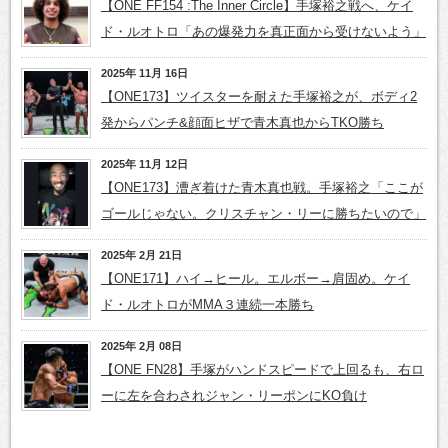
【ONE FF154 :The Inner Circle】手塚裕之戦へ、ケイ
ド・ルオトロ「あの爆発力を真正面から受けないよう」
2025年 11月 16日
【ONE173】ツイスターを耐えた手塚裕之が、ボディ2
発からパンチ&顔面ヒザで青木真也からTKO勝ち
2025年 11月 12日
【ONE173】漕ぎ着けた青木真也戦。手塚裕之「ここが
ゴールじゃない。クリスチャン・リーに勝ちたいので」
2025年 2月 21日
【ONE171】ハイ→ヒール。エルボー→肩固め。ケイ
ド・ルオトロがMMA３連続一本勝ち
2025年 2月 08日
【ONE FN28】手塚がハンドスピードで上回るも、右ロ
ーに左を合わされジャン・リーポンにKO負け