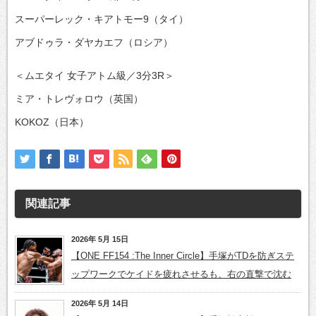
スーパーレック・キアトモー9（タイ）
アブドゥラ・ダヤカエフ（ロシア）
＜ムエタイ 女子アトム級／3分3R＞
ミア・トレヴォロウ（英国）
KOKOZ（日本）
関連記事
2026年 5月 15日
【ONE FF154 :The Inner Circle】手塚がTDを防ぎステ
ップワークでケイドを疲れさせるも、右の直撃で沈む
2026年 5月 14日