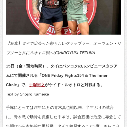
【写真】タイで出会った頼もしいグラップラー、オーウェン・リ
ブジーと共にルオトロ戦へ(C)HIROYUKI TEZUKA
15日（金・現地時間）、タイはバンコクのルンピニースタジア
ムにて開催される「ONE Friday Fights154 & The Inner
Circle」で、
手塚裕之
がケイド・ルオトロと対戦する。
Text by Shojiro Kameike
手塚にとっては昨年11月の青木真也戦以来、半年ぶりの試合
に。青木戦で肋骨を負傷した手塚は、試合直後は治療に専念して
年明けから本格的に再始動。タイで練習すること3度、さらに自