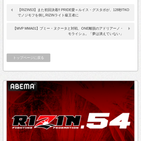
【RIZIN53】また初回決着!! PRIDE愛＝ルイス・グスタボが、128秒TKO
でノジモフを倒しRIZINライト級王者に
【MVP MMA01】プミー・ヌクータと対戦、ONE離脱のアドリアーノ・
モライシュ。「夢は潰えていない」
トップページに戻る