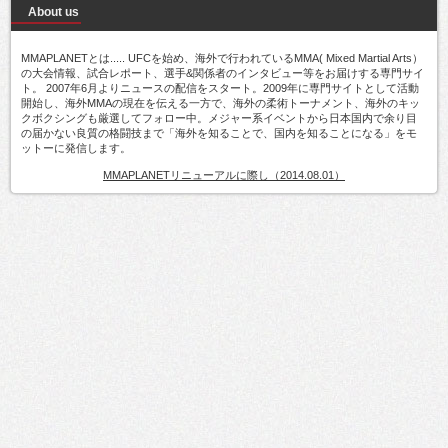
About us
MMAPLANETとは..... UFCを始め、海外で行われているMMA( Mixed Martial Arts）
の大会情報、試合レポート、選手&関係者のインタビュー等をお届けする専門サイ
ト。 2007年6月よりニュースの配信をスタート。2009年に専門サイトとして活動
開始し、海外MMAの現在を伝える一方で、海外の柔術トーナメント、海外のキッ
クボクシングも厳選してフォロー中。メジャー系イベントから日本国内で余り目
の届かない良質の格闘技まで「海外を知ることで、国内を知ることになる」をモ
ットーに発信します。
MMAPLANETリニューアルに際し（2014.08.01）