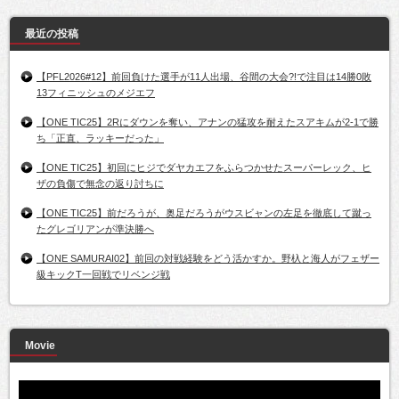
最近の投稿
【PFL2026#12】前回負けた選手が11人出場、谷間の大会?!で注目は14勝0敗
13フィニッシュのメジエフ
【ONE TIC25】2Rにダウンを奪い、アナンの猛攻を耐えたスアキムが2-1で勝
ち「正直、ラッキーだった」
【ONE TIC25】初回にヒジでダヤカエフをふらつかせたスーパーレック、ヒ
ザの負傷で無念の返り討ちに
【ONE TIC25】前だろうが、奥足だろうがウスビャンの左足を徹底して蹴っ
たグレゴリアンが準決勝へ
【ONE SAMURAI02】前回の対戦経験をどう活かすか。野杁と海人がフェザー
級キックT一回戦でリベンジ戦
Movie