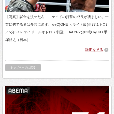
【写真】試合を決めた右——ケイドの打撃の成長が凄まじい。一
芸に秀でる者は多芸に通ず、か(C)ONE ＜ライト級(※77.1キロ)
／5分3R＞ ケイド・ルオトロ（米国） Def.2R2分02秒 by KO 手
塚裕之（日本） …
詳細を見る
トップページに戻る