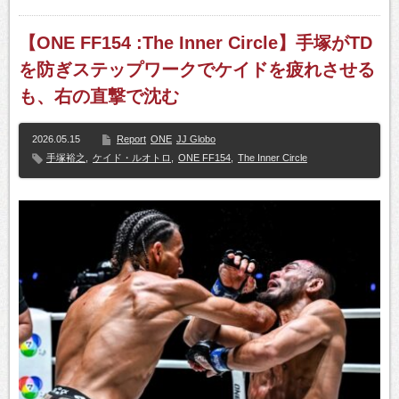
【ONE FF154 :The Inner Circle】手塚がTD
を防ぎステップワークでケイドを疲れさせる
も、右の直撃で沈む
2026.05.15
Report
ONE
JJ Globo
手塚裕之
,
ケイド・ルオトロ
,
ONE FF154
,
The Inner Circle