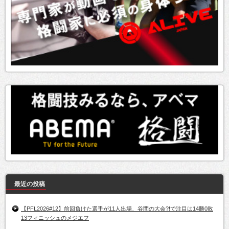
最近の投稿
【PFL2026#12】前回負けた選手が11人出場、谷間の大会?!で注目は14勝0敗
13フィニッシュのメジエフ