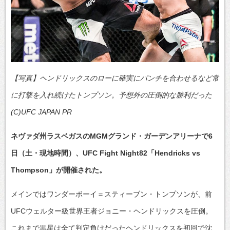
【写真】ヘンドリックスのローに確実にパンチを合わせるなど常
に打撃を入れ続けたトンプソン。予想外の圧倒的な勝利だった
(C)UFC JAPAN PR
ネヴァダ州ラスベガスのMGMグランド・ガーデンアリーナで6
日（土・現地時間）、UFC Fight Night82「Hendricks vs
Thompson」が開催された。
メインではワンダーボーイ＝スティーブン・トンプソンが、前
UFCウェルター級世界王者ジョニー・ヘンドリックスを圧倒。
これまで黒星は全て判定負けだったヘンドリックスを初回で沈