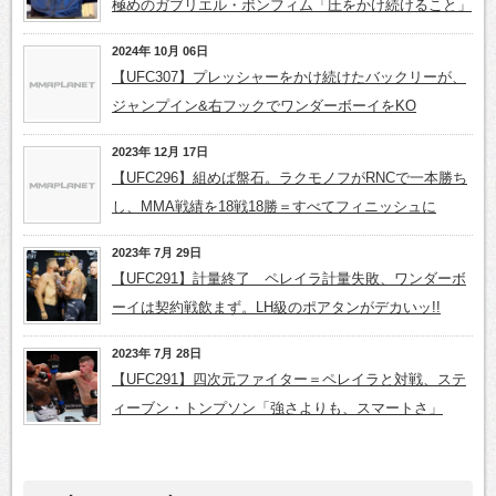
極めのガブリエル・ボンフィム「圧をかけ続けること」
2024年 10月 06日
【UFC307】プレッシャーをかけ続けたバックリーが、
ジャンプイン&右フックでワンダーボーイをKO
2023年 12月 17日
【UFC296】組めば盤石。ラクモノフがRNCで一本勝ち
し、MMA戦績を18戦18勝＝すべてフィニッシュに
2023年 7月 29日
【UFC291】計量終了 ペレイラ計量失敗、ワンダーボ
ーイは契約戦飲まず。LH級のポアタンがデカいッ!!
2023年 7月 28日
【UFC291】四次元ファイター＝ペレイラと対戦、ステ
ィーブン・トンプソン「強さよりも、スマートさ」