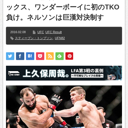
ックス、ワンダーボーイに初のTKO
負け。ネルソンは巨漢対決制す
2016.02.08
UFC
UFC Result
スティーブン・トンプソン
,
UFN82