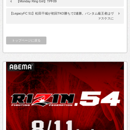
【Monday Ring Girl】TPF09
【LegacyFC 51】松田干城が初回TKO勝ちで2連勝。バンタム級王者はヴ
ァスケスに
トップページに戻る