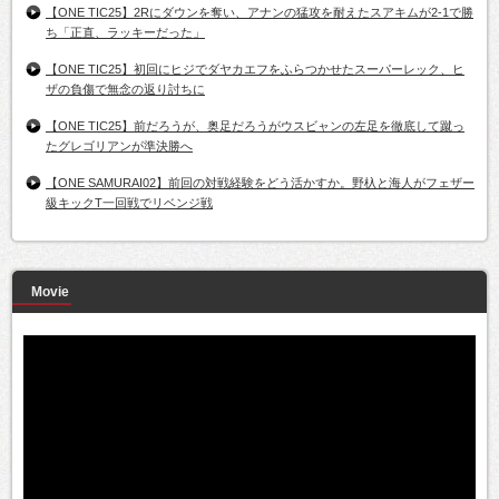
【ONE TIC25】2Rにダウンを奪い、アナンの猛攻を耐えたスアキムが2-1で勝
ち「正直、ラッキーだった」
【ONE TIC25】初回にヒジでダヤカエフをふらつかせたスーパーレック、ヒ
ザの負傷で無念の返り討ちに
【ONE TIC25】前だろうが、奥足だろうがウスビャンの左足を徹底して蹴っ
たグレゴリアンが準決勝へ
【ONE SAMURAI02】前回の対戦経験をどう活かすか。野杁と海人がフェザー
級キックT一回戦でリベンジ戦
Movie