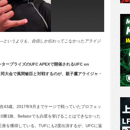
―というよりも、自信しか伝わってこなかったアライジ
ープライズのUFC APEXで開催されるUFC on
nandez」。同大会で風間敏臣と対戦するのが、親子鷹アライジャ・
在43歳。2017年9月までケージで戦っていたプロフェッ
勝1敗、Bellatorでも白星を挙げることはできなかった
王座を獲得している。TUFにも2度出演するが、UFCに返