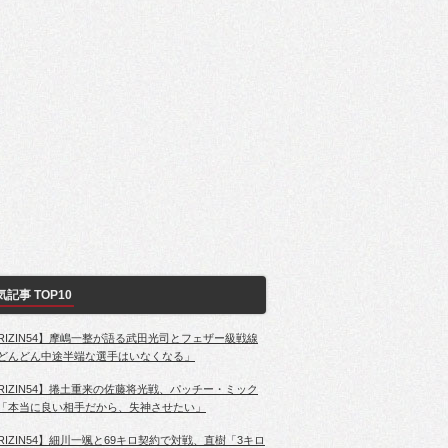
気記事 TOP10
RIZIN54】摩嶋一整が語る武田光司とフェザー級戦線
どんどん中途半端な選手はいなくなる」
RIZIN54】捲土重来の佐藤将光戦、パッチー・ミック
「本当に良い相手だから、失神させたい」
RIZIN54】細川一颯と69キロ契約で対戦、直樹「3キロ