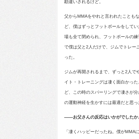
勘違いされるけど。
父からMMAをやれと言われたことも
ど、僕はずっとフットボールをしてい
場も全て閉められ、フットボールの練
で僕は父と2人だけで、ジムでトレー
った。
ジムが再開されるまで、ずっと2人で
イト・トレーニングは凄く面白かった
ど、この時のスパーリングで凄さが分
の運動神経を生かすには最適だと思っ
――お父さんの反応はいかがでしたか
「凄くハッピーだったね。僕がMMA