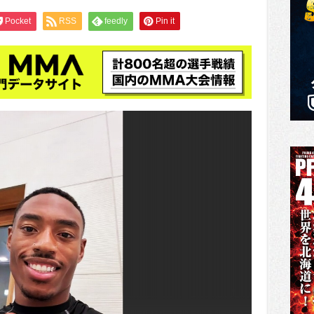
Pocket
RSS
feedly
Pin it