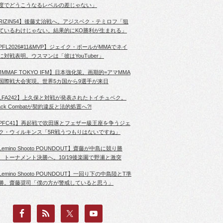
度でどうこうなるレベルの差じゃない」
RIZIN54】後藤丈治戦へ。アジスベク・テミロフ「狙
ているわけじゃない。結果的にKO勝利が生まれる」
PFL2026#11&MVP】ジェイク・ポールがMMAでネイ
に対戦表明。ウスマンは「彼はYouTuber」
JMMAF TOKYO IFM】日本強化策。画期的=アマMMA
国際戦大会実現。世界5カ国から9選手が来日
LFA242】上久保と対戦が発表されたトイチュベク。
lack Combatが契約違反と法的処置へ?!
PFC41】再起戦で吹田琢とフェザー級王座を争うジェ
ク・ウィルキンス「5R戦うつもりはないですね」
Lemino Shooto POUNDOUT】齋藤が中島に競り勝
、トーナメント決勝へ。10/19後楽園で野瀬と激突
Lemino Shooto POUNDOUT】一回り下の中島陸とT準
勝。齋藤奨司「僕の方が警戒していると思う」