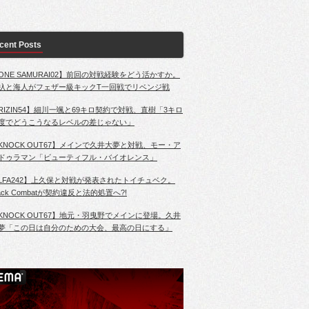
cent Posts
ONE SAMURAI02】前回の対戦経験をどう活かすか。
杁と海人がフェザー級キックT一回戦でリベンジ戦
RIZIN54】細川一颯と69キロ契約で対戦、直樹「3キロ
度でどうこうなるレベルの差じゃない」
KNOCK OUT67】メインで久井大夢と対戦、モー・ア
ドゥラマン「ビューティフル・バイオレンス」
LFA242】上久保と対戦が発表されたトイチュベク。
lack Combatが契約違反と法的処置へ?!
KNOCK OUT67】地元・羽曳野でメインに登場。久井
夢「この日は自分のための大会、最高の日にする」