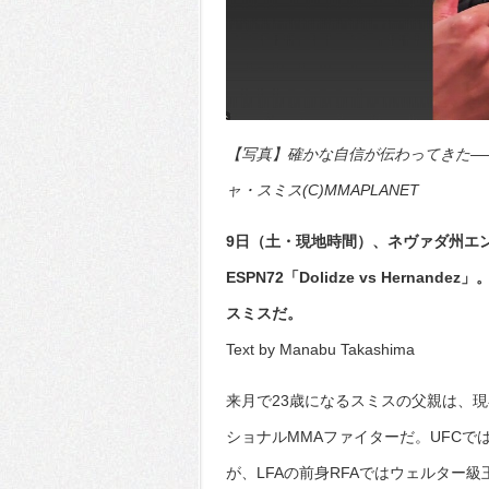
【写真】確かな自信が伝わってきた―
ャ・スミス(C)MMAPLANET
9日（土・現地時間）、ネヴァダ州エンタ
ESPN72「Dolidze vs Her
スミスだ。
Text by Manabu Takashima
来月で23歳になるスミスの父親は、現
ショナルMMAファイターだ。UFCでは0
が、LFAの前身RFAではウェルター級