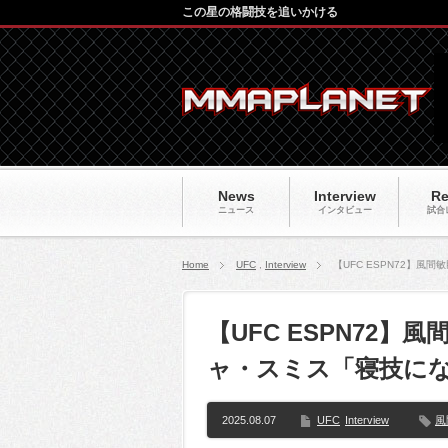
この星の格闘技を追いかける
News
Interview
Re
ニュース
インタビュー
試合
Home
UFC
,
Interview
【UFC ESPN72】
【UFC ESPN72
ャ・スミス「寝技に
2025.08.07
UFC
Interview
風