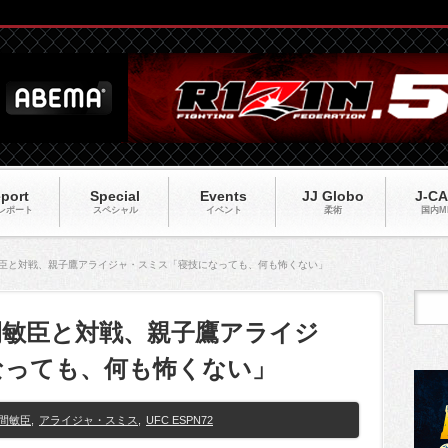
port
Special
Events
JJ Globo
J-C
レポート
スペシャル
イベント
柔術
国内M
風間敏臣と対戦、親子鷹アライジャ・スミス「寝技になっても、何も怖くない」
】風間敏臣と対戦、親子鷹アライジ
なっても、何も怖くない」
間敏臣
,
アライジャ・スミス
,
UFC ESPN72