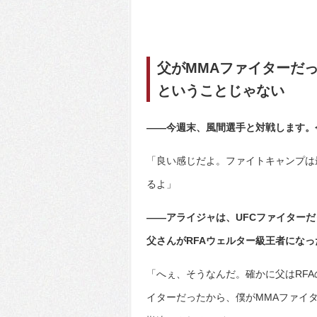
父がMMAファイターだ
ということじゃない
――今週末、風間選手と対戦します。
「良い感じだよ。ファイトキャンプは
るよ」
――アライジャは、UFCファイター
父さんがRFAウェルター級王者にな
「へぇ、そうなんだ。確かに父はRFA
イターだったから、僕がMMAファイ