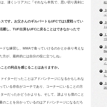
時は、凄くシリアスに『それなら本気で、思い切り真剣に
程
【
っ
スです。お父さんのギルバートもUFCでは1度戦ってい
【
ト
躍し、TUF出演もUFCに戻ることはできなかったで
【
で
【
ードな練習し、MMAで食っていけるのかとか余り考えな
B
た方が、最終的には自分の役に立つしね」
【
イ
ることの利点を感じることはありますか。
【
ち
ファイターだったことはアドバンテージになるかもしれな
【
っている存在がコーチであり、コーナーにいることの方
決
イターだったかどうかよりも。そして、誰よりも僕のこと
量のことを分かっているのはアドバンテージになるだろ