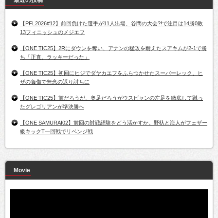
最近の投稿
【PFL2026#12】前回負けた選手が11人出場、谷間の大会?!で注目は14勝0敗
13フィニッシュのメジエフ
【ONE TIC25】2Rにダウンを奪い、アナンの猛攻を耐えたスアキムが2-1で勝
ち「正直、ラッキーだった」
【ONE TIC25】初回にヒジでダヤカエフをふらつかせたスーパーレック、ヒ
ザの負傷で無念の返り討ちに
【ONE TIC25】前だろうが、奥足だろうがウスビャンの左足を徹底して蹴っ
たグレゴリアンが準決勝へ
【ONE SAMURAI02】前回の対戦経験をどう活かすか。野杁と海人がフェザー
級キックT一回戦でリベンジ戦
Movie