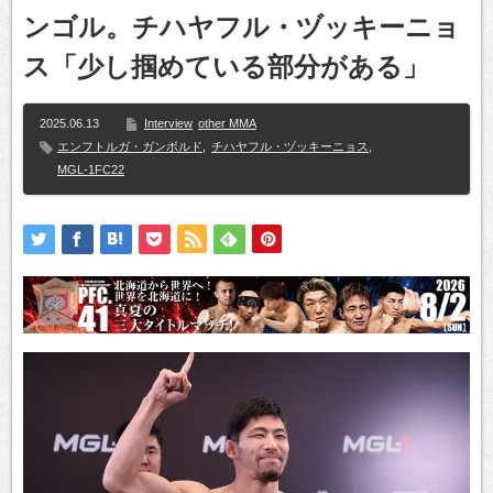
ンゴル。チハヤフル・ヅッキーニョ
ス「少し掴めている部分がある」
2025.06.13
Interview
other MMA
エンフトルガ・ガンボルド
,
チハヤフル・ヅッキーニョス
,
MGL-1FC22