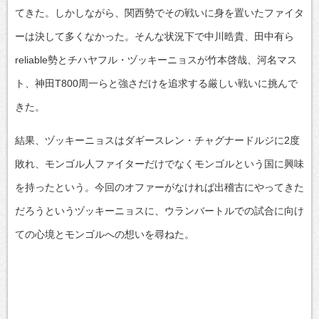
てきた。しかしながら、関西勢でその戦いに身を置いたファイタ
ーは決して多くなかった。そんな状況下で中川晧貴、田中有ら
reliable勢とチハヤフル・ヅッキーニョスが竹本啓哉、河名マス
ト、神田T800周一らと強さだけを追求する厳しい戦いに挑んで
きた。
結果、ヅッキーニョスはダギースレン・チャグナードルジに2度
敗れ、モンゴル人ファイターだけでなくモンゴルという国に興味
を持ったという。今回のオファーがなければ出稽古にやってきた
だろうというヅッキーニョスに、ウランバートルでの試合に向け
ての心境とモンゴルへの想いを尋ねた。