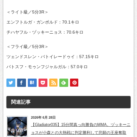
＜ライト級／5分3R＞
エンフトルガ・ガンボルド：70.1キロ
チハヤフル・ヅッキーニョス：70.6キロ
＜フライ級／5分3R＞
ツェンドスレン・バトイレードゥイ：57.15キロ
バトスフ・モゥンフジャルガル：57.0キロ
関連記事
2026年 6月 28日
【Gladiator035】15分間真っ向勝負のMMA。ヅッキーニ
ョスが小森との大熱戦に判定勝利して悲願の王座奪取