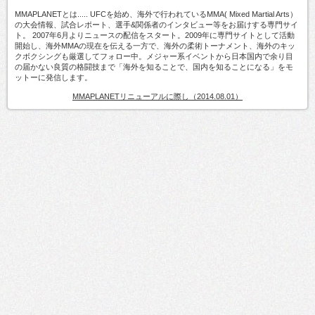
MMAPLANETとは..... UFCを始め、海外で行われているMMA( Mixed Martial Arts）
の大会情報、試合レポート、選手&関係者のインタビュー等をお届けする専門サイ
ト。 2007年6月よりニュースの配信をスタート。2009年に専門サイトとして活動
開始し、海外MMAの現在を伝える一方で、海外の柔術トーナメント、海外のキッ
クボクシングも厳選してフォロー中。メジャー系イベントから日本国内で余り目
の届かない良質の格闘技まで「海外を知ることで、国内を知ることになる」をモ
ットーに発信します。
MMAPLANETリニューアルに際し（2014.08.01）