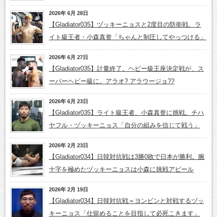
2026年 6月 28日
【Gladiator035】ヅッキーニョスと2度目の防衛戦、ラ
イト級王者・小森真誉「ちゃんと制圧してやっつける」
2026年 6月 27日
【Gladiator035】計量終了。ヘビー級王座決定戦が、ス
ーパーヘビー級に。アラオ? アラウージョ??
2026年 6月 23日
【Gladiator035】ライト級王者、小森真誉に挑戦。チハ
ヤフル・ヅッキーニョス「自分の組みを信じて戦う」
2026年 2月 23日
【Gladiator034】日韓対抗戦は3勝0敗で日本が勝利。腕
十字を極めたヅッキーニョスは小森に挑戦アピール
2026年 2月 19日
【Gladiator034】日韓対抗戦＝ヨンビンと対戦するヅッ
キーニョス「仕留めることを目指して必死こきます」