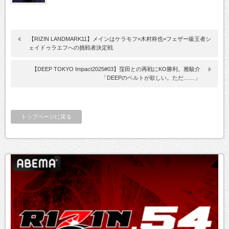
【RIZIN LANDMARK11】メインはケラモフ×木村柊也=フェザー級王者シ
ェイドゥラエフへの挑戦者決定戦
【DEEP TOKYO Impact2025#03】窪田との再戦にKO勝利。雅駿介
「DEEPのベルトが欲しい。ただ……」
トップページに戻る