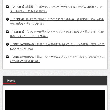
【UFN284】計量終了 ボーナス・ハンター=サルキルドがガムロ超えへ。カ
ヌート×フォーロも見逃せない
【RIZIN54】サバテロに挑戦からのテミロフと再起戦。後藤丈治「アイツの幸
せを遠慮なく奪いにいける」
【RIZIN54】「パッチーが弱くなったっていうわけではないと思います」佐藤
将光、パッチー・ミックス戦へ
【ONE SAMURAI02】野杁が近距離の打ち合いでメンヤンを攻略。左フックで
KOとリベンジ達成
【ONE SAMURAI02】海人、シアサラニの左ハイキックに沈む。グレゴリアン
戦に続いて2連続KO負け
Movie