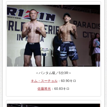
＜バンタム級／5分3R＞
キム・スーチョル
：60.90キロ
佐藤将光
：60.83キロ