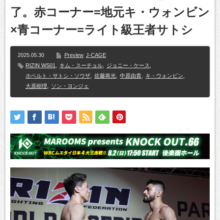
了。赤コーナー=地元キ・ウォンビン
×青コーナー=ライト級王者サトシ
2025.05.30
Preview
J-CAGE
RIZIN WS01
,
キム・スーチョル
,
ジョニー・ケース
,
ホベルト・サトシ・ソウザ
,
佐藤将光
,
中原由貴
,
キ・ウォンビン
,
大原樹理
,
ソン・ヨンジェ