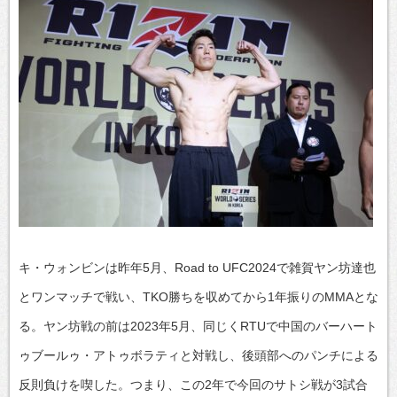
キ・ウォンビンは昨年5月、Road to UFC2024で雑賀ヤン坊達也
とワンマッチで戦い、TKO勝ちを収めてから1年振りのMMAとな
る。ヤン坊戦の前は2023年5月、同じくRTUで中国のバーハート
ゥブールゥ・アトゥボラティと対戦し、後頭部へのパンチによる
反則負けを喫した。つまり、この2年で今回のサトシ戦が3試合