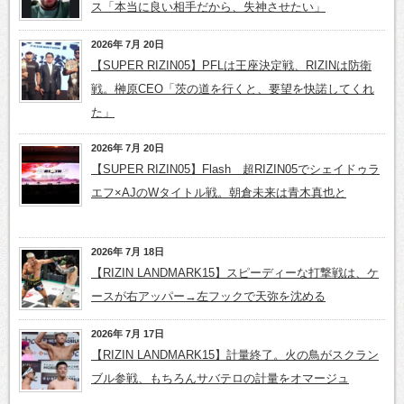
ス「本当に良い相手だから、失神させたい」
2026年 7月 20日
【SUPER RIZIN05】PFLは王座決定戦、RIZINは防衛
戦。榊原CEO「茨の道を行くと、要望を快諾してくれ
た」
2026年 7月 20日
【SUPER RIZIN05】Flash 超RIZIN05でシェイドゥラ
エフ×AJのWタイトル戦。朝倉未来は青木真也と
2026年 7月 18日
【RIZIN LANDMARK15】スピーディーな打撃戦は、ケ
ースが右アッパー→左フックで天弥を沈める
2026年 7月 17日
【RIZIN LANDMARK15】計量終了。火の鳥がスクラン
ブル参戦、もちろんサバテロの計量をオマージュ