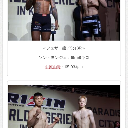
＜フェザー級／5分3R＞
ソン・ヨンジェ：65.59キロ
中原由貴
：65.93キロ