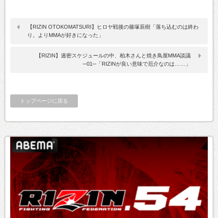
【RIZIN OTOKOMATSURI】ヒロヤ戦後の篠塚辰樹「落ち込むのは終わ
り。よりMMAが好きになった」
【RIZIN】過密スケジュールの中、柏木さんと焼き鳥屋MMA談議
─01─「RIZINが良い意味で厄介なのは……」
トップページに戻る