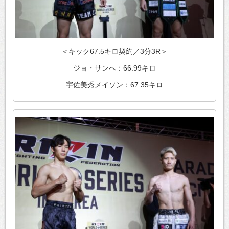
＜キック67.5キロ契約／3分3R＞
ジョ・サンへ：66.99キロ
宇佐美秀メイソン：67.35キロ