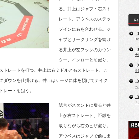
る。井上はジャブ・右スト
レート、アウベスのステッ
Re
プインに右を合わせる。ジ
【
ャブとサークリングを続け
B
る井上が左フックのカウン
【
大
ター、インローと前蹴り。
【
ストレートを打つ。井上は右ミドルと右ストレート、こ
北
クダウンを仕掛ける。井上はケージに体を預けてテイク
【
っ
トレートを狙う。
【
「
試合がスタンドに戻ると井
上が右ストレート、距離を
取りながら右のヒザ蹴り。
アウベスはジャブで前に出