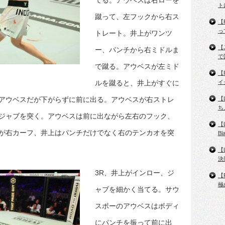
てる。アウベスは右ローを
ト
蹴って、左フックから右ス
【
っ
トレート。井上がワンツ
【
ー、パンチから右ミドルま
で
で蹴る。アウベスが左ミド
【
ルを蹴ると、井上がすぐに
イ
アウベスだが下がらずに前に出る。アウベスが右ストレ
【
ち
ジャブを突く。アウベスは前に出ながら左右のフック、
【
が右カーフ、井上はパンチだけでなく右のテンカオを突
B
【
決
3R、井上がインロー、ジ
【
極
ャブを細かく当てる。サウ
スポーのアウベスはボディ
にパンチを振って前に出