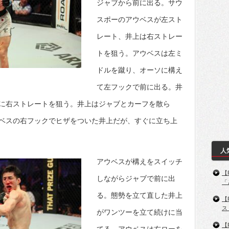
ジャブから前に出る。サウ
スポーのアウベスが左スト
レート、井上は右ストレー
トを狙う。アウベスは左ミ
ドルを蹴り、オーソに構え
て左フックで前に出る。井
に右ストレートを狙う。井上はジャブとカーフを散ら
ベスの右フックでヒザをついた井上だが、すぐに立ち上
人
アウベスが構えをスイッチ
【
しながらジャブで前に出
「
る。態勢を立て直した井上
【
ス
がワンツーを立て続けに当
【