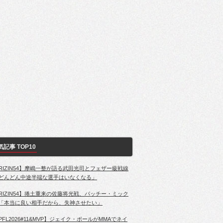
気記事 TOP10
RIZIN54】摩嶋一整が語る武田光司とフェザー級戦線
どんどん中途半端な選手はいなくなる」
RIZIN54】捲土重来の佐藤将光戦、パッチー・ミック
「本当に良い相手だから、失神させたい」
PFL2026#11&MVP】ジェイク・ポールがMMAでネイ