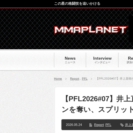
この星の格闘技を追いかける
News
Interview
Re
ニュース
インタビュー
試合
Home
Report
,
PFL
【PFL2026#07】井
【PFL2026#07
ンを奪い、スプリッ
2026.05.24
Report
PFL
井上