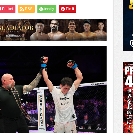
Pocket
RSS
feedly
Pin it