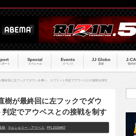
port
Special
Events
JJ Globo
J-C
レポート
スペシャル
イベント
柔術
国内M
上直樹が最終回に左フックでダウンを奪い、スプリット判定でアウベスとの接戦を制す
】井上直樹が最終回に左フックでダウ
ト判定でアウベスとの接戦を制す
直樹
,
マルシルリー・アウベス
,
PFL2026#07