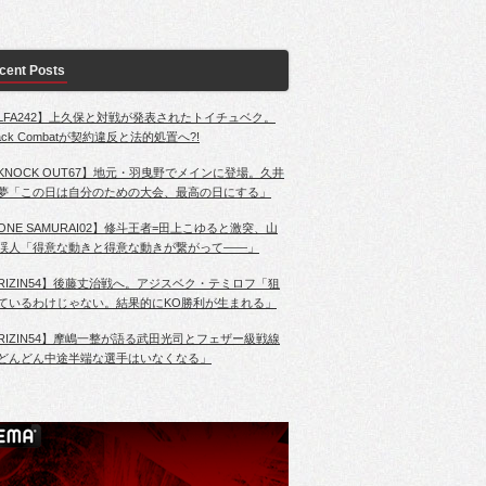
cent Posts
LFA242】上久保と対戦が発表されたトイチュベク。
lack Combatが契約違反と法的処置へ?!
KNOCK OUT67】地元・羽曳野でメインに登場。久井
夢「この日は自分のための大会、最高の日にする」
ONE SAMURAI02】修斗王者=田上こゆると激突、山
渓人「得意な動きと得意な動きが繋がって――」
RIZIN54】後藤丈治戦へ。アジスベク・テミロフ「狙
ているわけじゃない。結果的にKO勝利が生まれる」
RIZIN54】摩嶋一整が語る武田光司とフェザー級戦線
どんどん中途半端な選手はいなくなる」