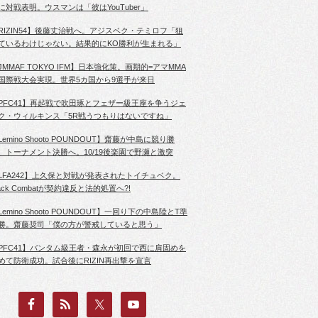
に対戦表明。ウスマンは「彼はYouTuber」
RIZIN54】後藤丈治戦へ。アジスベク・テミロフ「狙
ているわけじゃない。結果的にKO勝利が生まれる」
JMMAF TOKYO IFM】日本強化策。画期的=アマMMA
国際戦大会実現。世界5カ国から9選手が来日
PFC41】再起戦で吹田琢とフェザー級王座を争うジェ
ク・ウィルキンス「5R戦うつもりはないですね」
Lemino Shooto POUNDOUT】齋藤が中島に競り勝
、トーナメント決勝へ。10/19後楽園で野瀬と激突
LFA242】上久保と対戦が発表されたトイチュベク。
lack Combatが契約違反と法的処置へ?!
Lemino Shooto POUNDOUT】一回り下の中島陸とT準
勝。齋藤奨司「僕の方が警戒していると思う」
PFC41】バンタム級王者・森永が初回で西に肩固めを
めて防衛成功。試合後にRIZIN再出撃を宣言