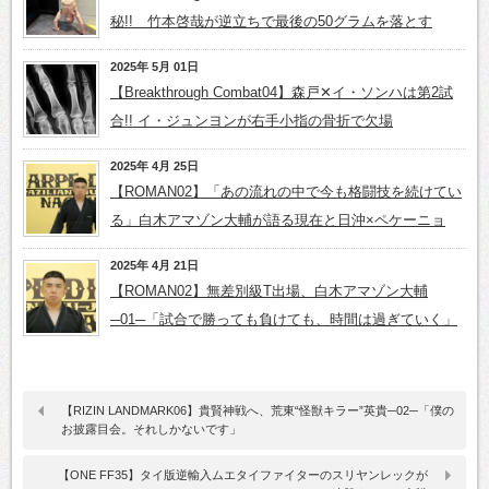
秘!! 竹本啓哉が逆立ちで最後の50グラムを落とす
2025年 5月 01日
【Breakthrough Combat04】森戸✕イ・ソンハは第2試
合!! イ・ジュンヨンが右手小指の骨折で欠場
2025年 4月 25日
【ROMAN02】「あの流れの中で今も格闘技を続けてい
る」白木アマゾン大輔が語る現在と日沖×ペケーニョ
2025年 4月 21日
【ROMAN02】無差別級T出場、白木アマゾン大輔
─01─「試合で勝っても負けても、時間は過ぎていく」
【RIZIN LANDMARK06】貴賢神戦へ、荒東“怪獣キラー”英貴─02─「僕の
お披露目会。それしかないです」
【ONE FF35】タイ版逆輸入ムエタイファイターのスリヤンレックが