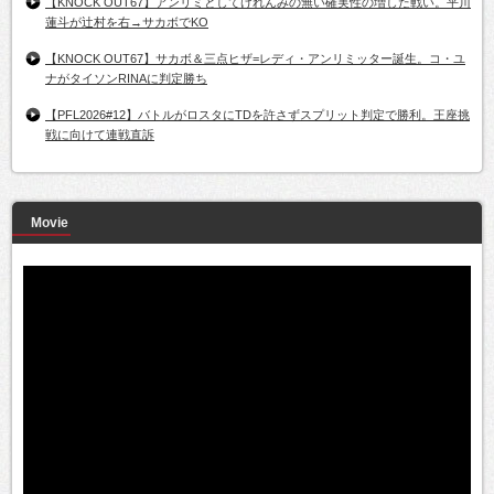
【KNOCK OUT67】アンリミとしてけれんみの無い確実性の増した戦い。平川
蓮斗が辻村を右→サカボでKO
【KNOCK OUT67】サカボ＆三点ヒザ=レディ・アンリミッター誕生。コ・ユ
ナがタイソンRINAに判定勝ち
【PFL2026#12】バトルがロスタにTDを許さずスプリット判定で勝利。王座挑
戦に向けて連戦直訴
Movie