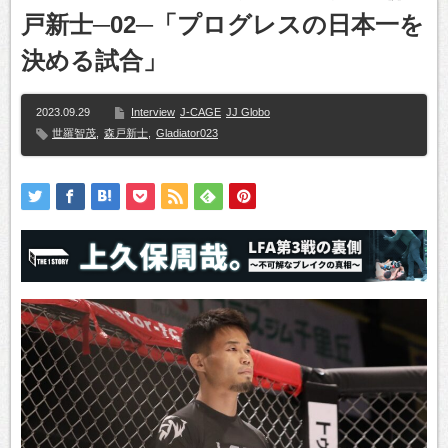
戸新士─02─「プログレスの日本一を
決める試合」
2023.09.29
Interview
J-CAGE
JJ Globo
世羅智茂
,
森戸新士
,
Gladiator023