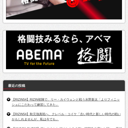
最近の投稿
【RIZIN54】RIZIN初陣で、リー・カイウェンと戦う水野新太「よりフィニッ
シュにこだわって練習してきた」
【RIZIN54】秋元強真戦へ、クレベル・コイケ「古い時代と新しい時代の戦い
かもしれませんが、私は今でも」