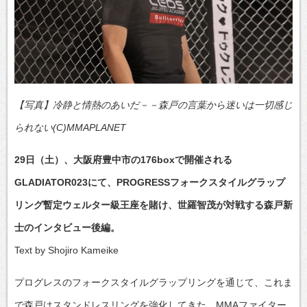
【写真】冷静と情熱のあいだ－－森戸の言葉から迷いは一切感じ
られない(C)MMAPLANET
29日（土）、大阪府豊中市の176boxで開催される
GLADIATOR023にて、PROGRESSフォークスタイルグラップ
リング暫定ウェルター級王座を賭け、世羅智茂が対戦する森戸新
士のインタビュー後編。
Text by Shojiro Kameike
プログレスのフォークスタイルグラップリングを通じて、これま
で森戸はスタンドレスリングを強化してきた。MMAファイター