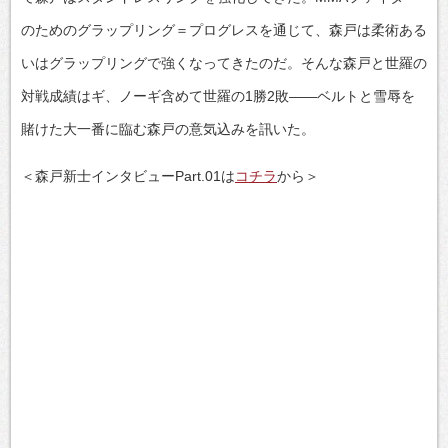
のためのグラップリング＝プログレスを通じて、森戸は柔術ある
いはグラップリングで強くなってきたのだ。そんな森戸と世羅の
対戦成績はギ、ノーギ含めて世羅の1勝2敗――ベルトと雪辱を
賭けた大一番に臨む森戸の意気込みを訊いた。
＜森戸新士インタビューPart.01は
コチラ
から＞