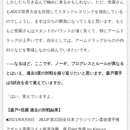
しかしたら引き込んで極めに来るかもしれない。ただ、世羅さん
もADCC世界大会を目指してスタンドレスリングを強化している
のでしょうし、まずは立ちの勝負になってくると思います。もと
もと世羅さんはスタンドのバランスが凄く良くて、特にアームド
ラッグが上手いです。自分としては、アームドラッグからの小内
刈りなどを警戒しながら組んでいきたいです」
―
―なるほど。ここでギ、ノーギ、プログレスとルールが異なる
とはいえ、過去3度の対戦を振り返りたいと思います。森戸選手
は3試合を全て覚えていますか。
「はい。覚えていますよ」
【森戸×世羅 過去の対戦結果】
■2021年8月8日 JBJJF第22回全日本ブラジリアン柔術選手権
アダルト黒帯ライト級準決勝 森戸def.世羅 by Kimura