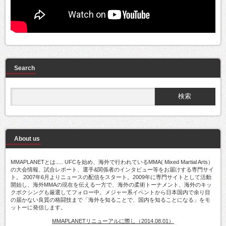
Search
About us
MMAPLANETとは..... UFCを始め、海外で行われているMMA( Mixed Martial Arts）
の大会情報、試合レポート、選手&関係者のインタビュー等をお届けする専門サイ
ト。 2007年6月よりニュースの配信をスタート。2009年に専門サイトとして活動
開始し、海外MMAの現在を伝える一方で、海外の柔術トーナメント、海外のキッ
クボクシングも厳選してフォロー中。メジャー系イベントから日本国内で余り目
の届かない良質の格闘技まで「海外を知ることで、国内を知ることになる」をモ
ットーに発信します。
MMAPLANETリニューアルに際し（2014.08.01）