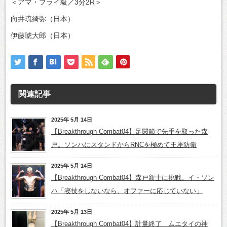
＜アマ・フライ級／3分2R＞
向井琉綺弥（日本）
伊藤琥大郎（日本）
関連記事
2025年 5月 14日
【Breakthrough Combat04】足関節で先手を取った森
戸。ソンハにスタンドからRNCを極めて王座防衛
2025年 5月 14日
【Breakthrough Combat04】森戸新士に挑戦。イ・ソン
ハ「寝技をしないなら、オファーに応じていない」
2025年 5月 13日
【Breakthrough Combat04】計量終了 ムエタイの神