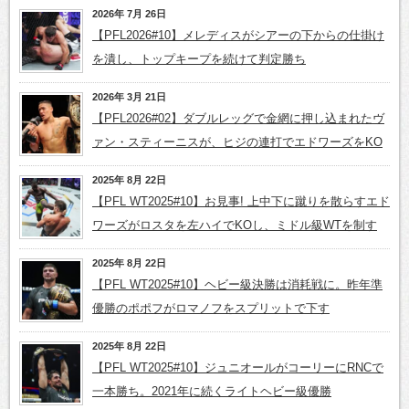
2026年 7月 26日
【PFL2026#10】メレディスがシアーの下からの仕掛け
を潰し、トップキープを続けて判定勝ち
2026年 3月 21日
【PFL2026#02】ダブルレッグで金網に押し込まれたヴ
ァン・スティーニスが、ヒジの連打でエドワーズをKO
2025年 8月 22日
【PFL WT2025#10】お見事! 上中下に蹴りを散らすエド
ワーズがロスタを左ハイでKOし、ミドル級WTを制す
2025年 8月 22日
【PFL WT2025#10】ヘビー級決勝は消耗戦に。昨年準
優勝のポポフがロマノフをスプリットで下す
2025年 8月 22日
【PFL WT2025#10】ジュニオールがコーリーにRNCで
一本勝ち。2021年に続くライトヘビー級優勝