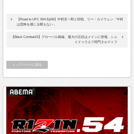
【Road to UFC S04 Ep06】中村京一郎と対戦、リー・カイウェン「中村
は恐怖を感じる暇もない」
【Black Combat15】グローバル路線。最大の注目はメインに登場、シェ
イドゥラエフ同門ヌルマトフ
トップページに戻る