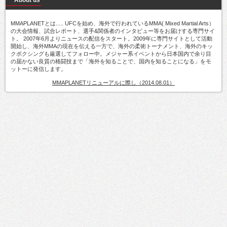
MMAPLANETとは..... UFCを始め、海外で行われているMMA( Mixed Martial Arts）
の大会情報、試合レポート、選手&関係者のインタビュー等をお届けする専門サイ
ト。 2007年6月よりニュースの配信をスタート。2009年に専門サイトとして活動
開始し、海外MMAの現在を伝える一方で、海外の柔術トーナメント、海外のキッ
クボクシングも厳選してフォロー中。メジャー系イベントから日本国内で余り目
の届かない良質の格闘技まで「海外を知ることで、国内を知ることになる」をモ
ットーに発信します。
MMAPLANETリニューアルに際し（2014.08.01）