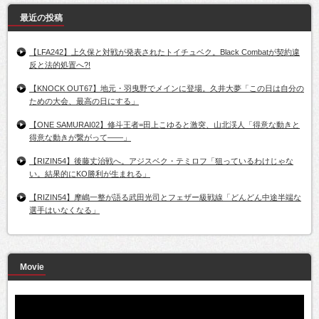
最近の投稿
【LFA242】上久保と対戦が発表されたトイチュベク。Black Combatが契約違
反と法的処置へ?!
【KNOCK OUT67】地元・羽曳野でメインに登場。久井大夢「この日は自分の
ための大会、最高の日にする」
【ONE SAMURAI02】修斗王者=田上こゆると激突、山北渓人「得意な動きと
得意な動きが繋がって――」
【RIZIN54】後藤丈治戦へ。アジスベク・テミロフ「狙っているわけじゃな
い。結果的にKO勝利が生まれる」
【RIZIN54】摩嶋一整が語る武田光司とフェザー級戦線「どんどん中途半端な
選手はいなくなる」
Movie