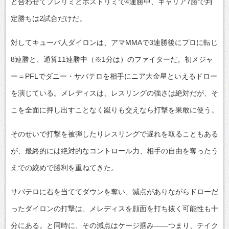
と合わせてプレリミとポストリミで4連勝中、キャリア7勝で判
定勝ちは2試合だけだ。
対してキューバ人ダイロンは、アマMMAで3連勝後にプロに転じ
8連勝と、通算11連勝中（※1分は）のファイターだ。初メジャ
ー＝PFLでダニー・サバテロを相手にニア大金星といえるドロー
を演じている。メレディスは、レスリングの強さは絶対だが、そ
こを全面に押し出すことなく蹴りも交えなら打撃を果敢に使う。
そのせいで打撃を被弾したりレスリングで遅れを取ることもある
が、最終的には絶対的なコントロール力、相手の自由を奪ったう
えでの絞めで勝利を重ねてきた。
サバテロに右を当ててダウンを奪い、減点がありながらドローだ
ったダイロンの打撃は、メレディスを顔面を打ち抜く可能性も十
分にある。と同時に、その減点はケージ掴み――つまり、テイク