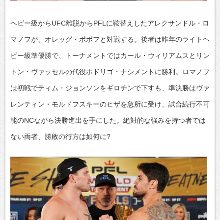
ヘビー級からUFC離脱からPFLに鞍替えしたアレクサンドル・ロ
マノフが、オレッグ・ポポフと対戦する。後者は昨年のライトヘ
ビー級準優勝で、トーナメントではカール・ウィリアムスとリン
トン・ヴァッセルの代役ホドリゴ・ナシメントに勝利。ロマノフ
は初戦でティム・ジョンソンをギロチンで下すも、準決勝はヴァ
レンティン・モルドフスキーのヒザを急所に受け、試合続行不可
能のNCながら決勝進出を手にした。絶対的な強みを持つ者では
ない両者、勝敗の行方は如何に?