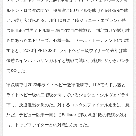
メインで組まれたミドル級T決勝はファビアン・エドワーズとダ
ルトン・ロスタの間で、優勝賞金50万ドルを賭けた5分×5Rの戦
いが繰り広げられる。昨年10月に当時ジョニー・エブレンが持
つBellator世界ミドル級王座に2度目の挑戦も、判定負けで返り討
ちにあったエドワーズ。心機一転、ワールドトーナメントに出場
すると、2023年PFL2023年ライトヘビー級ウィナーで去年は準
優勝のインパ・カサンガネイと初戦で戦い、跳びヒザからパンチ
でKOした。
準決勝では2023年ライトヘビー級準優勝で、LFAでミドル級と
ライトヘビー級の二階級を制しているジョシュ・シルヴェイラを
下し、決勝進出を決めた。対するロスタのファイナル進出は、意
外だ。デビュー以来一貫してBellatorで戦い9勝1敗の戦績を残す
も、トップファイターとの対戦はなかった。