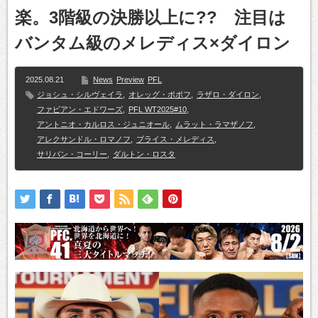
楽。3階級の決勝以上に?? 注目は
バンタム級のメレディス×ダイロン
2025.08.21
News
Preview
PFL
ジョシュ・シルヴェイラ
,
オレッグ・ポポフ
,
ラザロ・ダイロン
,
ファビアン・エドワーズ
,
PFL WT2025#10
,
アントニオ・カルロス・ジュニオール
,
ムラット・ラマザノフ
,
アレクサンドル・ロマノフ
,
ブライス・メレディス
,
サリバン・コーリー
,
ダルトン・ロスタ