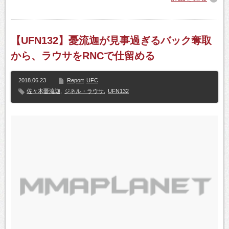
【UFN132】憂流迦が見事過ぎるバック奪取
から、ラウサをRNCで仕留める
2018.06.23
Report
UFC
佐々木憂流迦
,
ジネル・ラウサ
,
UFN132