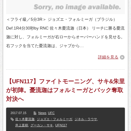
＜フライ級／5分3R＞ ジョズエ・フォルミーガ（ブラジル）
Def.1R4分30秒by RNC 佐々木憂流迦（日本） リーチに勝る憂流
迦に対し、フォルミーガが右ローからオーバーハンドを見せる。
右フックを当てた憂流迦は、ジャブから…
詳細を見る
【UFN117】ファイトモーニング、サキ&朱里
が初陣。憂流迦はフォルミーガとバック奪取
対決へ
2017.07.15
News
UFC
佐々木憂流迦
,
ジョズエ・フォルミーガ
,
ジネル・ラウサ
,
井上直樹
,
グーカン・サキ
,
UFN117