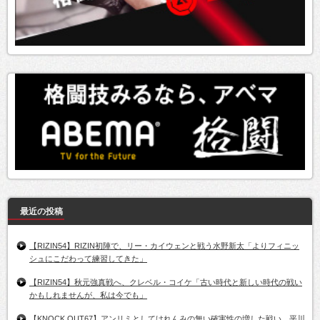
最近の投稿
【RIZIN54】RIZIN初陣で、リー・カイウェンと戦う水野新太「よりフィニッ
シュにこだわって練習してきた」
【RIZIN54】秋元強真戦へ、クレベル・コイケ「古い時代と新しい時代の戦い
かもしれませんが、私は今でも」
【KNOCK OUT67】アンリミとしてけれんみの無い確実性の増した戦い。平川