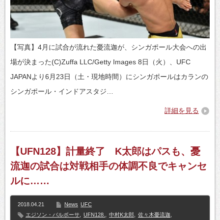
【写真】4月に試合が流れた憂流迦が、シンガポール大会への出
場が決まった(C)Zuffa LLC/Getty Images 8日（火）、UFC
JAPANより6月23日（土・現地時間）にシンガポールはカランの
シンガポール・インドアスタジ…
詳細を見る
【UFN128】計量終了 K太郎はパスも、憂
流迦の試合は対戦相手の体調不良でキャンセ
ルに……
2018.04.21
News
UFC
エジソン・バルボーサ
,
UFN128.
,
中村K太郎
,
佐々木憂流迦
,