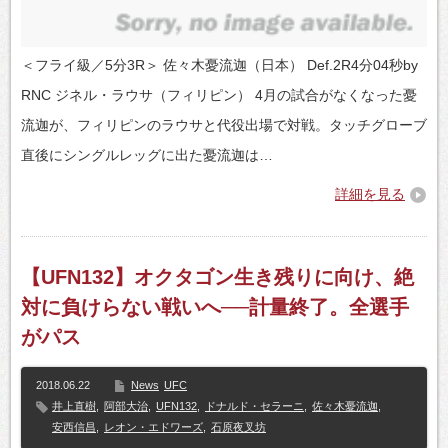
＜フライ級／5分3R＞ 佐々木憂流迦（日本） Def.2R4分04秒by
RNC ジネル・ラウサ（フィリピン） 4月の試合がなくなった憂
流迦が、フィリピンのラウサと代役出場で対戦。タッチグローブ
直後にシングルレッグに出た憂流迦は…
詳細を見る
【UFN132】オクタゴン生き残りに向け、絶
対に負けらない戦いへ──計量終了。全選手
がパス
2018.06.22
News
UFC
井上直樹
,
阿部大治
,
UFN132
,
ドナルド・セラーニ
,
佐々木憂流迦
,
安西信昌
,
レオン・エドワーズ
,
石原夜叉坊