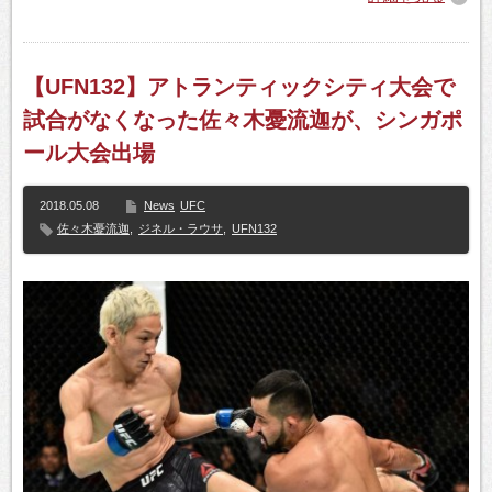
【UFN132】アトランティックシティ大会で
試合がなくなった佐々木憂流迦が、シンガポ
ール大会出場
2018.05.08
News
UFC
佐々木憂流迦
,
ジネル・ラウサ
,
UFN132