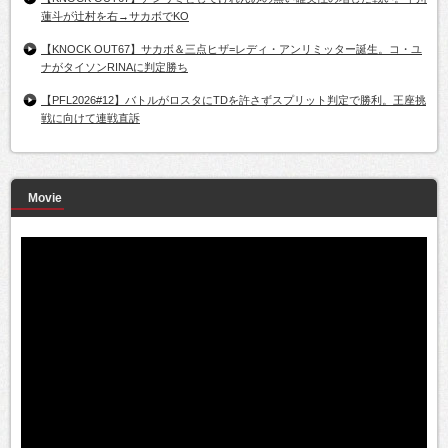
蓮斗が辻村を右→サカボでKO
【KNOCK OUT67】サカボ＆三点ヒザ=レディ・アンリミッター誕生。コ・ユ
ナがタイソンRINAに判定勝ち
【PFL2026#12】バトルがロスタにTDを許さずスプリット判定で勝利。王座挑
戦に向けて連戦直訴
Movie