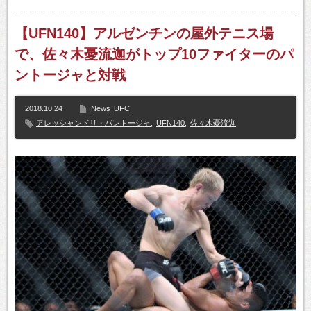
【UFN140】アルゼンチンの屋外テニス場
で、佐々木憂流迦がトップ10ファイターのパ
ントージャと対戦
2018.10.24
News
UFC
アレッシャンドリ・パントージャ
,
UFN140
,
佐々木憂流迦