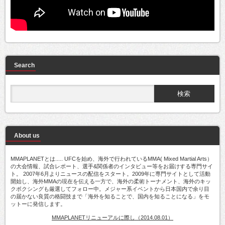
Search
About us
MMAPLANETとは..... UFCを始め、海外で行われているMMA( Mixed Martial Arts）
の大会情報、試合レポート、選手&関係者のインタビュー等をお届けする専門サイ
ト。 2007年6月よりニュースの配信をスタート。2009年に専門サイトとして活動
開始し、海外MMAの現在を伝える一方で、海外の柔術トーナメント、海外のキッ
クボクシングも厳選してフォロー中。メジャー系イベントから日本国内で余り目
の届かない良質の格闘技まで「海外を知ることで、国内を知ることになる」をモ
ットーに発信します。
MMAPLANETリニューアルに際し（2014.08.01）