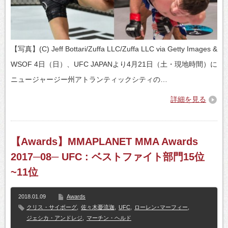
【写真】(C) Jeff Bottari/Zuffa LLC/Zuffa LLC via Getty Images &
WSOF 4日（日）、UFC JAPANより4月21日（土・現地時間）に
ニュージャージー州アトランティックシティの…
詳細を見る
【Awards】MMAPLANET MMA Awards
2017─08─ UFC : ベストファイト部門15位
~11位
2018.01.09
Awards
クリス・サイボーグ
,
佐々木憂流迦
,
UFC
,
ローレン･マーフィー
,
ジェシカ・アンドレジ
,
マーチン・ヘルド