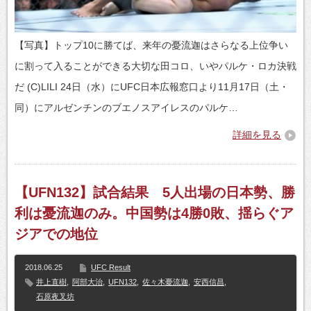
【写真】トップ10に勝てば、来年の憂流迦はさらなる上位争い
に割って入ることができる大切な田コロ、いやパルケ・ロカ決戦
だ (C)LILI 24日（水）にUFC日本広報窓口より11月17日（土・
同）にアルゼンチンのブエノスアイレスのパルケ…
詳細を見る
【UFN132】試合結果 5人出場の日本勢、勝
利は憂流迦のみ。中国勢は4勝0敗、揺らぐア
ジアでの地位
2018.06.25
UFC Result
井上直樹
,
阿部大治
,
UFN132
,
佐々木憂流迦
,
安西信昌
,
石原夜叉坊