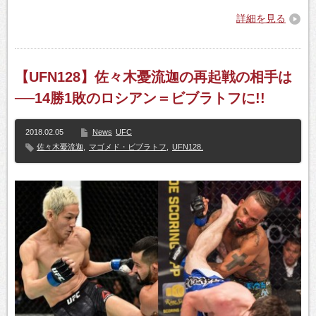
詳細を見る
【UFN128】佐々木憂流迦の再起戦の相手は
──14勝1敗のロシアン＝ビブラトフに!!
2018.02.05
News
UFC
佐々木憂流迦
,
マゴメド・ビブラトフ
,
UFN128.