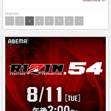
PAGE NAVI
«
1
2
3
4
5
6
»