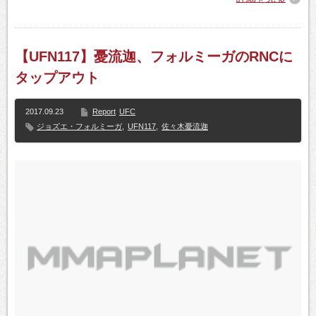
【UFN117】憂流迦、フォルミーガのRNCに
タップアウト
2017.09.23
Report
UFC
ジョズエ・フォルミーガ
,
UFN117
,
佐々木憂流迦