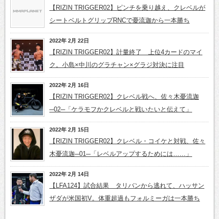
【RIZIN TRIGGER02】ピンチを乗り越え、クレベルが
シートベルトグリップRNCで憂流迦から一本勝ち
2022年 2月 22日
【RIZIN TRIGGER02】計量終了 上位4カードのマイ
ク。小島×中川のグラチャン×グラジ対決に注目
2022年 2月 16日
【RIZIN TRIGGER02】クレベル戦へ、佐々木憂流迦
─02─「ケラモフかクレベルと戦いたいと伝えて」
2022年 2月 15日
【RIZIN TRIGGER02】クレベル・コイケと対戦、佐々
木憂流迦─01─「レベルアップするためには……」
2022年 2月 14日
【LFA124】試合結果 タリバンから逃れて、ハッサン
ザダが米国初V。体重超過もフォルミーガは一本勝ち