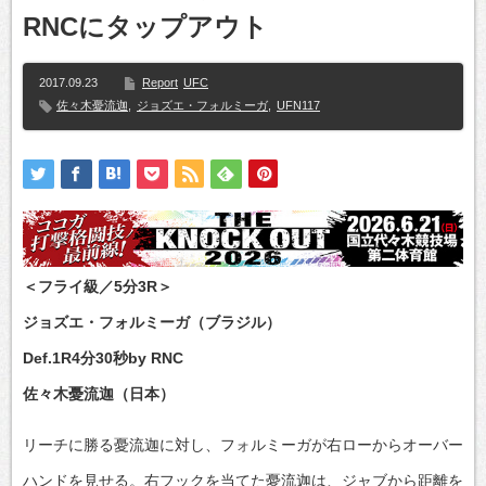
RNCにタップアウト
2017.09.23
Report
UFC
佐々木憂流迦
,
ジョズエ・フォルミーガ
,
UFN117
＜フライ級／5分3R＞
ジョズエ・フォルミーガ（ブラジル）
Def.1R4分30秒by RNC
佐々木憂流迦（日本）
リーチに勝る憂流迦に対し、フォルミーガが右ローからオーバー
ハンドを見せる。右フックを当てた憂流迦は、ジャブから距離を