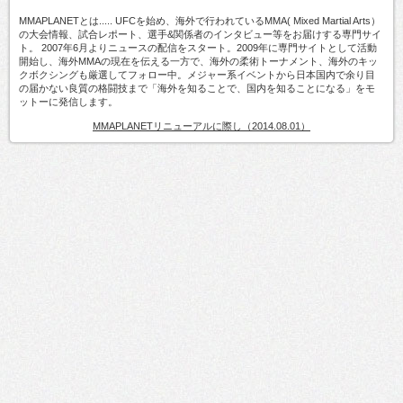
MMAPLANETとは..... UFCを始め、海外で行われているMMA( Mixed Martial Arts）
の大会情報、試合レポート、選手&関係者のインタビュー等をお届けする専門サイ
ト。 2007年6月よりニュースの配信をスタート。2009年に専門サイトとして活動
開始し、海外MMAの現在を伝える一方で、海外の柔術トーナメント、海外のキッ
クボクシングも厳選してフォロー中。メジャー系イベントから日本国内で余り目
の届かない良質の格闘技まで「海外を知ることで、国内を知ることになる」をモ
ットーに発信します。
MMAPLANETリニューアルに際し（2014.08.01）