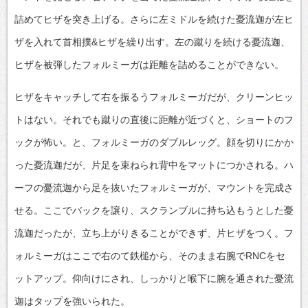
詰めてヒザを突き上げる。さらに左ミドルを続けた憂流迦が左ヒ
ザを入れて首相撲&ヒザを繰り出す。左の蹴りを続ける憂流迦、
ヒザを被弾したフォルミーガは距離を詰めることができない。
ヒザをキャッチして右を振るうフォルミーガだが、クリーンヒッ
トはない。それでも蹴りの直後に距離が近づくと、ショートのフ
ックが怖い。と、フォルミーガのダブルレッグ。顔を切りにかか
った憂流迦だが、片足を束ねられ背中をマットにつかされる。ハ
ーフの憂流迦から足を抜いたフォルミーガが、マウントを完成さ
せる。ここでバックを譲り、スクランブルに持ち込もうとした憂
流迦だったが、立ち上がりきることができず、片ヒザをつく。フ
ォルミーガはここで右のて鉄槌から、そのまま右腕でRNCをセ
ットアップ。仰向けにされ、しっかりと喉下に腕を通された憂流
迦はタップを強いられた。