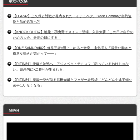
最近の投稿
【LFA242】上久保と対戦が発表されたトイチュベク。Black Combatが契約違
反と法的処置へ?!
【KNOCK OUT67】地元・羽曳野でメインに登場。久井大夢「この日は自分の
ための大会、最高の日にする」
【ONE SAMURAI02】修斗王者=田上こゆると激突、山北渓人「得意な動きと
得意な動きが繋がって――」
【RIZIN54】後藤丈治戦へ。アジスベク・テミロフ「狙っているわけじゃな
い。結果的にKO勝利が生まれる」
【RIZIN54】摩嶋一整が語る武田光司とフェザー級戦線「どんどん中途半端な
選手はいなくなる」
Movie