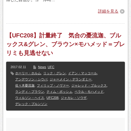
詳細を見る
【UFC208】計量終了 気合の憂流迦、ブル
ックス&グレン、ブラウン×モハメッド＝プレ
リミも見逃せない
2017.02.11
News
UFC
ホーリー・ホルム
,
リック・グレン
,
イアン・マッコール
,
アンデウソン・シウバ
,
ジャーメイン・デランダミー
,
佐々木憂流迦
,
フィリップ・ノヴァー
,
ジャレッド・ブルックス
,
ランディ・ブラウン
,
ティム・ボッシュ
,
ベラル・モハメッド
,
ウィルソン・ヘイス
,
UFC208
,
ジャカレ・ソウザ
,
デレック・ブルンソン