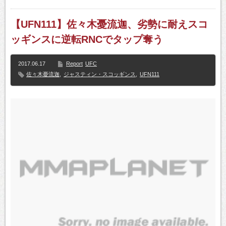
【UFN111】佐々木憂流迦、劣勢に耐えスコ
ッギンスに逆転RNCでタップ奪う
2017.06.17
Report
UFC
佐々木憂流迦
,
ジャスティン・スコッギンス
,
UFN111