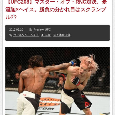
【UFC208】マスター・オブ・RNC対決、憂
流迦×ヘイス。勝負の分かれ目はスクランブ
ル??
2017.02.10
Preview
UFC
ウィルソン・ヘイス
,
UFC208
,
佐々木憂流迦