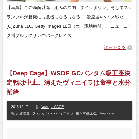
【写真】この局面以降、組みの展開、テイクダウン、そしてスク
ランブルが勝機にも危機になるもなる──憂流迦×ヘイス戦だ
(C)Zuffa LLC/ Getty Images 11日（土・現地時間）、ニューヨー
ク州ブルックリンのバークレイズ…
詳細を見る
【Deep Cage】WSOF-GCバンタム級王座決
定戦は中止。消えたヴィエイラは食事と水分
補給
2016.12.17
News
J-CAGE
大塚隆史
,
フェルナンド・ヴィエイラ
,
佐々木憂流迦
,
deep cage