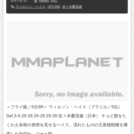
2017.02.12
Report
UFC
ウィルソン・ヘイス
,
UFC208
,
佐々木憂流迦
＜フライ級／5分3R＞ ウィルソン・ヘイス（ブラジル／5位）
Def.3-0:29-28.29-28.29-28 佐々木憂流迦（日本） チョビ髭をた
くわえ余裕の表情を見せるヘイス。流れたものの王座挑戦権を獲
得した自信か。コール時…