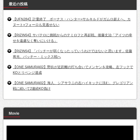
最近の投稿
【UFN284】計量終了 ボーナス・ハンター=サルキルドがガムロ超えへ。カ
ヌート×フォーロも見逃せない
【RIZIN54】サバテロに挑戦からのテミロフと再起戦。後藤丈治「アイツの幸
せを遠慮なく奪いにいける」
【RIZIN54】「パッチーが弱くなったっていうわけではないと思います」佐藤
将光、パッチー・ミックス戦へ
【ONE SAMURAI02】野杁が近距離の打ち合いでメンヤンを攻略。左フックで
KOとリベンジ達成
【ONE SAMURAI02】海人、シアサラニの左ハイキックに沈む。グレゴリアン
戦に続いて2連続KO負け
Movie