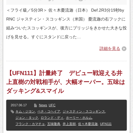
＜フライ級／5分3R＞ 佐々木憂流迦（日本） Def.2R3分19秒by
RNC ジャスティン・スコッギンス（米国） 憂流迦の右フックに
組みついたスコッギンスが、後方にブリッジをきかせた大きな投
げを見せる。すぐにスタンドに戻った…
詳細を見る
【UFN111】計量終了 デビュー戦迎える井
上直樹の対戦相手が、大幅オーバー。五味は
ダッキング&スマイル
2017.06.17
News
UFC
キム・ジヨン
,
ベチ・コヘイア
,
ジャスティン・スコッギンス
,
ジョン・タック
,
ロランド・ディ
,
ホーリー・ホルム
,
フランク・カマチョ
,
五味隆典
,
井上直樹
,
佐々木憂流迦
,
UFN111