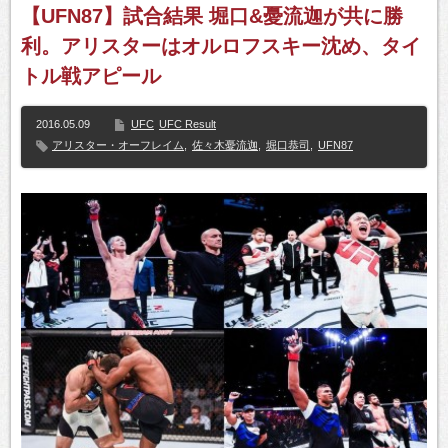
【UFN87】試合結果 堀口&憂流迦が共に勝
利。アリスターはオルロフスキー沈め、タイ
トル戦アピール
2016.05.09
UFC
UFC Result
アリスター・オーフレイム
,
佐々木憂流迦
,
堀口恭司
,
UFN87