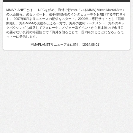
MMAPLANETとは..... UFCを始め、海外で行われているMMA( Mixed Martial Arts）
の大会情報、試合レポート、選手&関係者のインタビュー等をお届けする専門サイ
ト。 2007年6月よりニュースの配信をスタート。2009年に専門サイトとして活動
開始し、海外MMAの現在を伝える一方で、海外の柔術トーナメント、海外のキッ
クボクシングも厳選してフォロー中。メジャー系イベントから日本国内で余り目
の届かない良質の格闘技まで「海外を知ることで、国内を知ることになる」をモ
ットーに発信します。
MMAPLANETリニューアルに際し（2014.08.01）