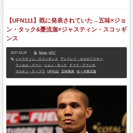
【UFN111】既に発表されていた→五味×ジョ
ン・タック&憂流迦×ジャスティン・スコッギ
ンス
2017.03.29
News
UFC
ジャスティン・スコッギンス
,
アンドレイ・オルロフスキー
,
ラッセル・ドーン
,
ジョン・タック
,
クァク・グァンホ
,
マルチン・ティブラ
,
UFN111
,
五味隆典
,
佐々木憂流迦