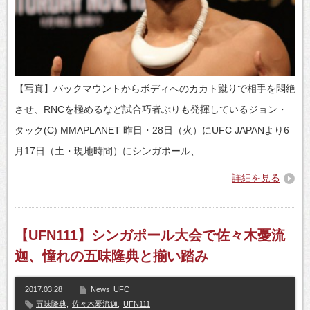
【写真】バックマウントからボディへのカカト蹴りで相手を悶絶
させ、RNCを極めるなど試合巧者ぶりも発揮しているジョン・
タック(C) MMAPLANET 昨日・28日（火）にUFC JAPANより6
月17日（土・現地時間）にシンガポール、…
詳細を見る
【UFN111】シンガポール大会で佐々木憂流
迦、憧れの五味隆典と揃い踏み
2017.03.28
News
UFC
五味隆典
,
佐々木憂流迦
,
UFN111