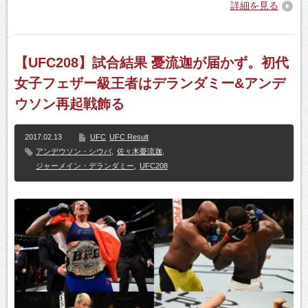
詳細を見る
【UFC208】試合結果 憂流迦が届かず。初代
女子フェザー級王者はデランダミー&アンデ
ウソン再起戦飾る
2017.02.13
UFC
UFC Result
アンデウソン・シウバ
,
佐々木憂流迦
,
ジャーメイン・デランダミー
,
UFC208