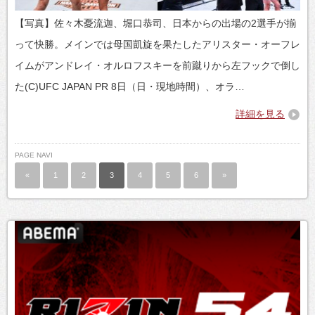
【写真】佐々木憂流迦、堀口恭司、日本からの出場の2選手が揃
って快勝。メインでは母国凱旋を果たしたアリスター・オーフレ
イムがアンドレイ・オルロフスキーを前蹴りから左フックで倒し
た(C)UFC JAPAN PR 8日（日・現地時間）、オラ…
詳細を見る
PAGE NAVI
«
1
2
3
4
5
6
»