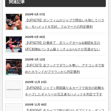
関連記事
2026年 6月 07日
【UFN278】ボンフィムがジャブで間合いを制してベラ
ル・モハメッドを完封。フルマークの判定勝利
2026年 6月 06日
【UFN278】計量終了 元リングガール&激闘女王の
UFC初陣&バンタム級ミッチェル×ルナが見逃せない
2026年 4月 12日
【UFC327】左フックでダウンを奪い、アナコンダで攻
めたホランドがブラウンから判定勝利
2025年 11月 23日
【UFN265】ジャブ＋関節蹴り＆カーフで自分の距離を
キープしたギャリーが元王者モハメッドを判定で下す
2025年 11月 09日
【UFN264】右カーフで削り続けたガブリエル・ボンフ