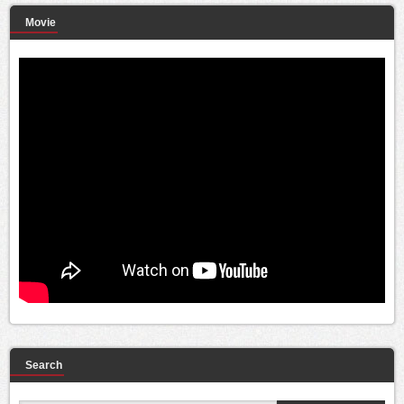
Movie
Search