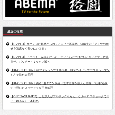
最近の投稿
【RIZIN54】サバテロに挑戦からのテミロフと再起戦。後藤丈治「アイツの幸
せを遠慮なく奪いにいける」
【RIZIN54】「パッチーが弱くなったっていうわけではないと思います」佐藤
将光、パッチー・ミックス戦へ
【KNOCK OUT67】超アグレッシブ久井大夢。地元のメインでアブドゥラマン
を左で沈め大団円
【KNOCK OUT67】両者3度ダウンを繰り返す激闘を超えた激闘。“狂拳”迅を
切り裂いたスラサックが王座戴冠
【ONE SAMURAI02】山北渓人がブルドックならぬ、ケルベロスチョークで田
上こゆるから一本勝ち