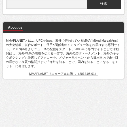
About us
MMAPLANETとは..... UFCを始め、海外で行われているMMA( Mixed Martial Arts）
の大会情報、試合レポート、選手&関係者のインタビュー等をお届けする専門サイ
ト。 2007年6月よりニュースの配信をスタート。2009年に専門サイトとして活動
開始し、海外MMAの現在を伝える一方で、海外の柔術トーナメント、海外のキッ
クボクシングも厳選してフォロー中。メジャー系イベントから日本国内で余り目
の届かない良質の格闘技まで「海外を知ることで、国内を知ることになる」をモ
ットーに発信します。
MMAPLANETリニューアルに際し（2014.08.01）