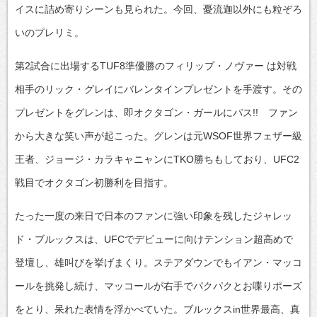
イスに詰め寄りシーンも見られた。今回、憂流迦以外にも粒ぞろ
いのプレリミ。
第2試合に出場するTUF8準優勝のフィリップ・ノヴァー は対戦
相手のリック・グレイにバレンタインプレゼントを手渡す。その
プレゼントをグレンは、即オクタゴン・ガールにパス!! ファン
から大きな笑い声が起こった。グレンは元WSOF世界フェザー級
王者、ジョージ・カラキャニャンにTKO勝ちもしており、UFC2
戦目でオクタゴン初勝利を目指す。
たった一度の来日で日本のファンに強い印象を残したジャレッ
ド・ブルックスは、UFCでデビューに向けテンション超高めで
登壇し、雄叫びを挙げまくり。ステアダウンでもイアン・マッコ
ールを挑発し続け、マッコールが右手でパクパクとお喋りポーズ
をとり、呆れた表情を浮かべていた。ブルックスin世界最高、真