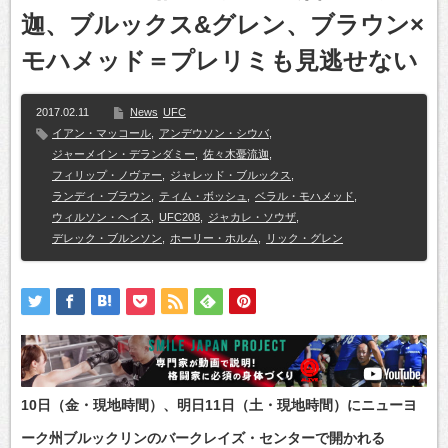
迦、ブルックス&グレン、ブラウン×
モハメッド＝プレリミも見逃せない
2017.02.11
News
UFC
イアン・マッコール
,
アンデウソン・シウバ
,
ジャーメイン・デランダミー
,
佐々木憂流迦
,
フィリップ・ノヴァー
,
ジャレッド・ブルックス
,
ランディ・ブラウン
,
ティム・ボッシュ
,
ベラル・モハメッド
,
ウィルソン・ヘイス
,
UFC208
,
ジャカレ・ソウザ
,
デレック・ブルンソン
,
ホーリー・ホルム
,
リック・グレン
10日（金・現地時間）、明日11日（土・現地時間）にニューヨ
ーク州ブルックリンのバークレイズ・センターで開かれる