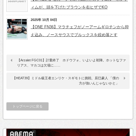
ィムが、頭を下げたブラウンを右ヒザでKO
2025年 10月 04日
【ONE FN36】マラチェフがノーアームギロチンから抑
え込み、ノースサウスでブルックスを絞め落とす
【Arzalet FGC01】計量終了 ホドウフォ、いよいよ初陣。ホットなファ
リアス、マカコは欠場に……
【HEAT39】ミドル級王者エンリケ・スギモトに挑戦、辰巳豪人 「僕の
方が強いんじゃないかと」
トップページに戻る