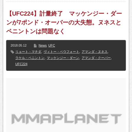
【UFC224】計量終了 マッケンジー・ダー
ンが7ポンド・オーバーの大失態。ヌネスと
ペニントンは問題なく
2018.05.12
News
UFC
リョート・マチダ
,
ヴィトー・ベウフォート
,
アマンダ・ヌネス
,
ラケル・ペニントン
,
マッケンジー・ダーン
,
アマンダ・クーパー
,
UFC224