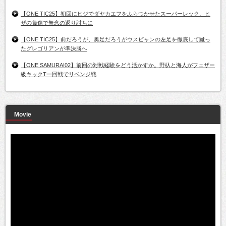
【ONE TIC25】初回にヒジでダヤカエフをふらつかせたスーパーレック、ヒ
ザの負傷で無念の返り討ちに
【ONE TIC25】前だろうが、奥足だろうがウスビャンの左足を徹底して蹴っ
たグレゴリアンが準決勝へ
【ONE SAMURAI02】前回の対戦経験をどう活かすか。野杁と海人がフェザー
級キックT一回戦でリベンジ戦
Movie