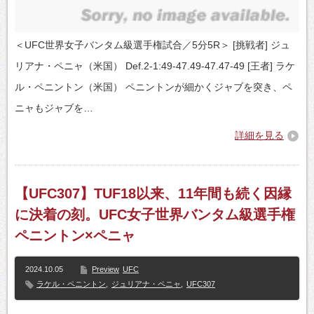
＜UFC世界女子バンタム級選手権試合／5分5R＞ [挑戦者] ジュ
リアナ・ペニャ（米国） Def.2-1:49-47.49-47.47-49 [王者] ラケ
ル・ペニントン（米国） ペニントンが細かくジャブを突き、ペ
ニャもジャブを…
詳細を見る
【UFC307】TUF18以来、11年間も続く因縁
に決着の刻。UFC女子世界バンタム級選手権
ペニントン×ペニャ
2024.10.05
Preview
UFC
ラケル・ペニントン
,
ジュリアナ・ペニャ
,
UFC307