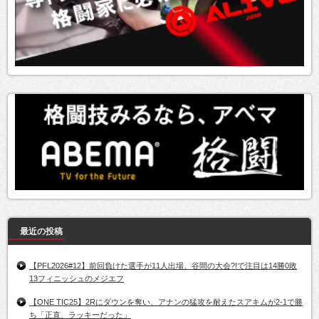
最近の投稿
【PFL2026#12】前回負けた選手が11人出場、谷間の大会?!で注目は14勝0敗
13フィニッシュのメジエフ
【ONE TIC25】2Rにダウンを奪い、アナンの猛攻を耐えたスアキムが2-1で勝
ち「正直、ラッキーだった」