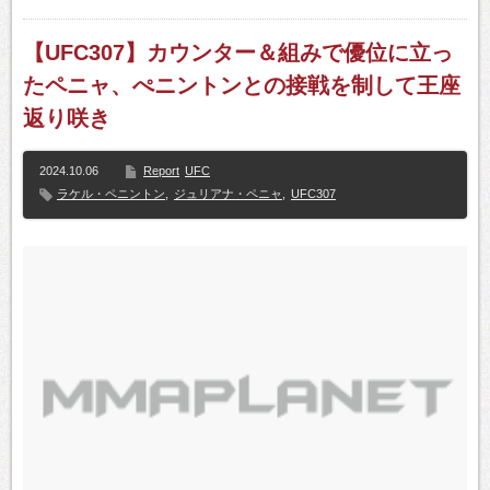
【UFC307】カウンター＆組みで優位に立っ
たペニャ、ぺニントンとの接戦を制して王座
返り咲き
2024.10.06
Report
UFC
ラケル・ペニントン
,
ジュリアナ・ペニャ
,
UFC307