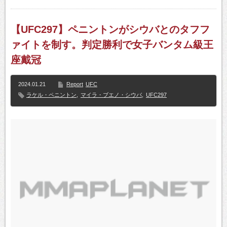
【UFC297】ペニントンがシウバとのタフフ
ァイトを制す。判定勝利で女子バンタム級王
座戴冠
2024.01.21
Report
UFC
ラケル・ペニントン
,
マイラ・ブエノ・シウバ
,
UFC297