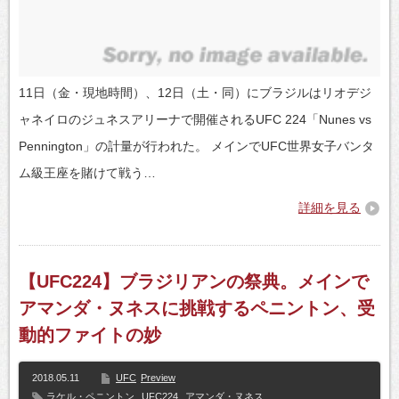
11日（金・現地時間）、12日（土・同）にブラジルはリオデジ
ャネイロのジュネスアリーナで開催されるUFC 224「Nunes vs
Pennington」の計量が行われた。 メインでUFC世界女子バンタ
ム級王座を賭けて戦う…
詳細を見る
【UFC224】ブラジリアンの祭典。メインで
アマンダ・ヌネスに挑戦するペニントン、受
動的ファイトの妙
2018.05.11
UFC
Preview
ラケル・ペニントン
,
UFC224
,
アマンダ・ヌネス