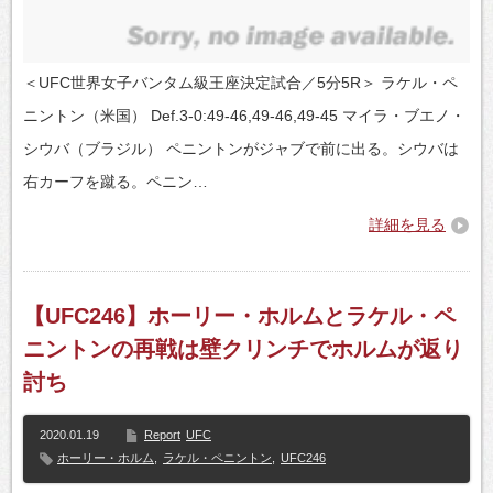
＜UFC世界女子バンタム級王座決定試合／5分5R＞ ラケル・ペ
ニントン（米国） Def.3-0:49-46,49-46,49-45 マイラ・ブエノ・
シウバ（ブラジル） ペニントンがジャブで前に出る。シウバは
右カーフを蹴る。ペニン…
詳細を見る
【UFC246】ホーリー・ホルムとラケル・ペ
ニントンの再戦は壁クリンチでホルムが返り
討ち
2020.01.19
Report
UFC
ホーリー・ホルム
,
ラケル・ペニントン
,
UFC246