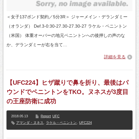
＜女子137ポンド契約／5分3R＞ ジャーメイン・デランダミー
（オランダ） Def.3-0:30-27.30-27.30-27 ラケル・ペニントン
（米国） 体重オーバーの地元ペニントンへの後押しの声のな
か、デランダミーが右を当て…
詳細を見る
【UFC224】ヒザ蹴りで鼻を折り、最後はパ
ウンドでペニントンをTKO。ヌネスが3度目
の王座防衛に成功
2018.05.13
Report
UFC
アマンダ・ヌネス
,
ラケル・ペニントン
,
UFC224