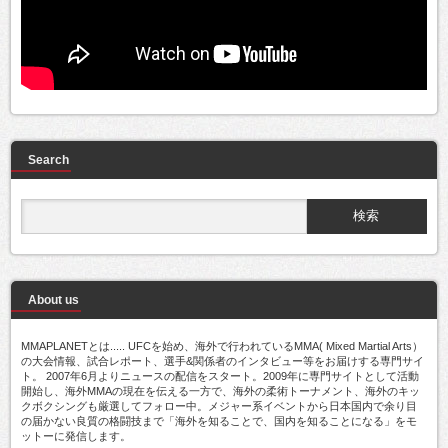
Search
About us
MMAPLANETとは..... UFCを始め、海外で行われているMMA( Mixed Martial Arts）
の大会情報、試合レポート、選手&関係者のインタビュー等をお届けする専門サイ
ト。 2007年6月よりニュースの配信をスタート。2009年に専門サイトとして活動
開始し、海外MMAの現在を伝える一方で、海外の柔術トーナメント、海外のキッ
クボクシングも厳選してフォロー中。メジャー系イベントから日本国内で余り目
の届かない良質の格闘技まで「海外を知ることで、国内を知ることになる」をモ
ットーに発信します。