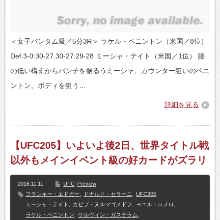
＜女子バンタム級／5分3R＞ ラケル・ペニントン（米国／8位）
Def.3-0:30-27.30-27.29-28 ミーシャ・テイト（米国／1位） 腰
の低い構えからパンチを振るうミーシャ、カウンター狙いのペニ
ントン。ボディを狙う…
詳細を見る
【UFC205】いよいよ後2日、世界タイトル戦
以外もメインイベント級の好カードがズラリ
2016.11.11
UFC
Preview
フランキー・エドガー
,
ドナルド・セラーニ
,
UFC205
,
ミーシャ・テイト
,
カビブ・ヌルマゴメドフ
,
ヨエル・ロメロ
,
ラケル・ペニントン
,
ケルヴィン・ガステラム
,