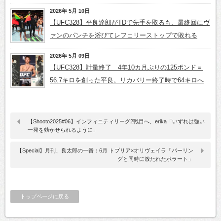
2026年 5月 10日
【UFC328】平良達郎がTDで先手を取るも、最終回にヴ
ァンのパンチを浴びてレフェリーストップで敗れる
2026年 5月 09日
【UFC328】計量終了 4年10カ月ぶりの125ポンド＝
56.7キロを創った平良。リカバリー終了時で64キロへ
【Shooto2025#06】インフィニティリーグ2戦目へ、erika「いずれは強い
一発を効かせられるように」
【Special】月刊、良太郎の一番：6月 トプリア×オリヴェイラ「パーリン
グと同時に放たれたボラート」
トップページに戻る