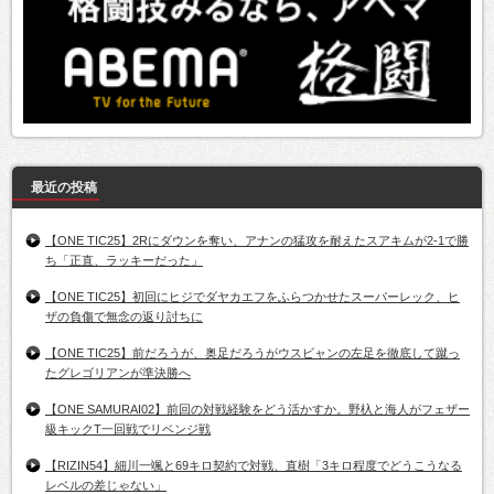
最近の投稿
【ONE TIC25】2Rにダウンを奪い、アナンの猛攻を耐えたスアキムが2-1で勝
ち「正直、ラッキーだった」
【ONE TIC25】初回にヒジでダヤカエフをふらつかせたスーパーレック、ヒ
ザの負傷で無念の返り討ちに
【ONE TIC25】前だろうが、奥足だろうがウスビャンの左足を徹底して蹴っ
たグレゴリアンが準決勝へ
【ONE SAMURAI02】前回の対戦経験をどう活かすか。野杁と海人がフェザー
級キックT一回戦でリベンジ戦
【RIZIN54】細川一颯と69キロ契約で対戦、直樹「3キロ程度でどうこうなる
レベルの差じゃない」