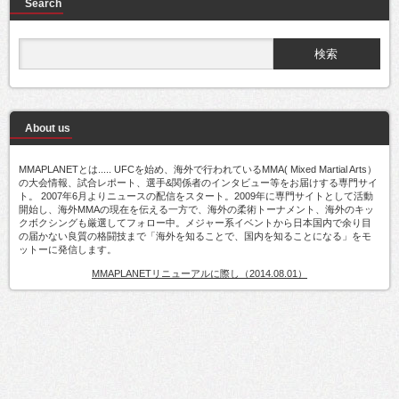
Search
About us
MMAPLANETとは..... UFCを始め、海外で行われているMMA( Mixed Martial Arts）
の大会情報、試合レポート、選手&関係者のインタビュー等をお届けする専門サイ
ト。 2007年6月よりニュースの配信をスタート。2009年に専門サイトとして活動
開始し、海外MMAの現在を伝える一方で、海外の柔術トーナメント、海外のキッ
クボクシングも厳選してフォロー中。メジャー系イベントから日本国内で余り目
の届かない良質の格闘技まで「海外を知ることで、国内を知ることになる」をモ
ットーに発信します。
MMAPLANETリニューアルに際し（2014.08.01）