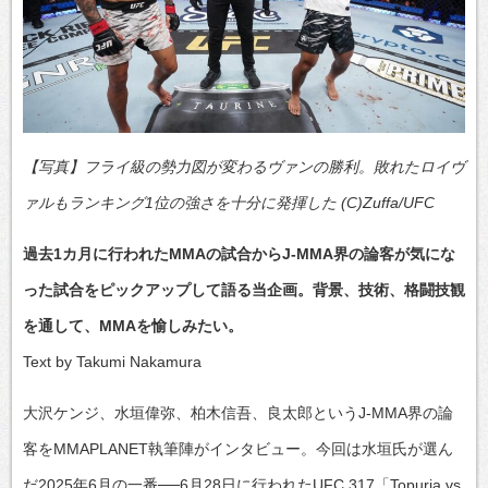
【写真】フライ級の勢力図が変わるヴァンの勝利。敗れたロイヴ
ァルもランキング1位の強さを十分に発揮した (C)Zuffa/UFC
過去1カ月に行われたMMAの試合からJ-MMA界の論客が気にな
った試合をピックアップして語る当企画。背景、技術、格闘技観
を通して、MMAを愉しみたい。
Text by Takumi Nakamura
大沢ケンジ、水垣偉弥、柏木信吾、良太郎というJ-MMA界の論
客をMMAPLANET執筆陣がインタビュー。今回は水垣氏が選ん
だ2025年6月の一番──6月28日に行われたUFC 317「Topuria vs.