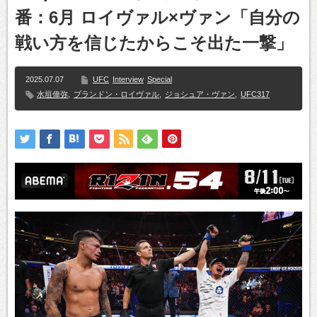
番：6月 ロイヴァル×ヴァン「自分の
戦い方を信じたからこそ出た一撃」
2025.07.07
UFC
Interview
Special
水垣偉弥
,
ブランドン・ロイヴァル
,
ジョシュア・ヴァン
,
UFC317