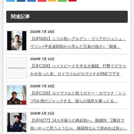
関連記事
2026年 7月 18日
【UFN281】ニコル戦―アルデン・コリアがジョシュ・
ヴァン×平良達郎戦から学んだ王者の強さ=「我慢」
2026年 7月 12日
【UFC329】ハイスピードすぎる大激闘。打撃でグラつ
かせ合った末、ロイヴァルがカヴァナをRNCで下す
2026年 7月 10日
【UFC329】ロイヴァルと戦うロナー・カヴァナ「トッ
プ5を僕がジャックする。彼らの場所を乗っとる」
2026年 5月 21日
【UFN277】14カ月振りの再起戦へ、鶴屋怜「2番目で
良いやって思うようなら、格闘技なんて辞めれば良い」