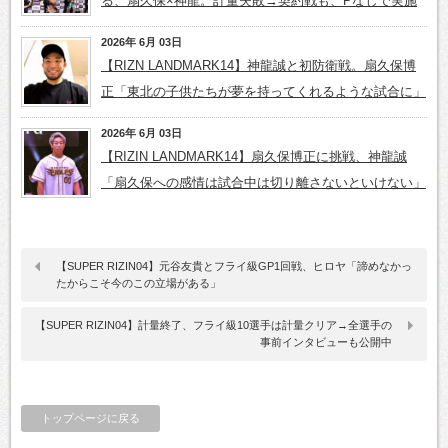
る、扇久保×神龍。計量失敗→契約戦も、Pなしで実施
2026年 6月 03日
【RIZN LANDMARK14】神龍誠と初防衛戦。扇久保博
正「東北の子供たちが夢を持ってくれるような試合に」
2026年 6月 03日
【RIZIN LANDMARK14】扇久保博正に挑戦、神龍誠
「扇久保への感情は試合中は切り離さないといけない」
【SUPER RIZIN04】元谷友貴とフライ級GP1回戦、ヒロヤ「諦めなかっ
たからこそ今のこの立場がある」
【SUPER RIZIN04】計量終了、フライ級10選手は計量クリア→全選手の
事前インタビューも公開中
トップページに戻る