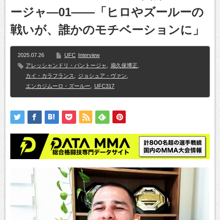
ージャ―01――「ヒロやズールーの
戦いが、誰かのモチベーションに」
2025.07.26
UFC
Interview
アレッシャンドリ・パントージャ
,
扇久保博正
,
カイ・カラフランス
,
ジョシュア・ヴァン
,
エンカジムーロ・ズールー
,
UFC317