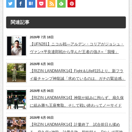
関連記事
2026年 7月 18日
【UFN281】ニコル戦―アルデン・コリアがジョシュ・
ヴァン×平良達郎戦から学んだ王者の強さ=「我慢」
2026年 6月 30日
【RIZIN LANDMARK14】Fight＆Life#115より。新フラ
イ級チャンプ神龍誠「求めているのは、ガチの緊迫感」
2026年 6月 06日
【RIZIN LANDMARK14】神龍が組みに拘らず、扇久保
に組み勝ち王座奪取。そして戦い終わってノーサイド
2026年 6月 05日
【RIZIN LANDMARK14】計量終了 試合前日も揉め