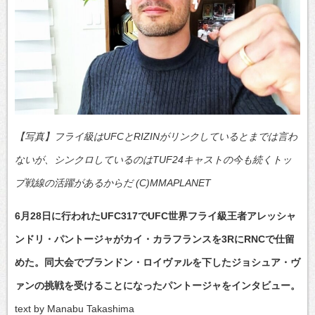
【写真】フライ級はUFCとRIZINがリンクしているとまでは言わ
ないが、シンクロしているのはTUF24キャストの今も続くトッ
プ戦線の活躍があるからだ (C)MMAPLANET
6月28日に行われたUFC317でUFC世界フライ級王者アレッシャ
ンドリ・パントージャがカイ・カラフランスを3RにRNCで仕留
めた。同大会でブランドン・ロイヴァルを下したジョシュア・ヴ
ァンの挑戦を受けることになったパントージャをインタビュー。
text by Manabu Takashima