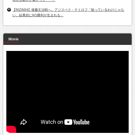
【RIZIN54】後藤丈治戦へ。アジスベク・テミロフ「狙っているわけじゃな
い。結果的にKO勝利が生まれる」
Movie