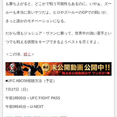
も勝ち上がると、どこかで戦う可能性もあるのに。いやぁ、ズー
ルーも本当に良いヤツだよ。ヒロやズールーのGPでの戦いが、
きっと誰かのモチベーションになる。
だから僕もジョシュア・ヴァンに勝って、世界中の強い選手とい
つでも戦える状態をキープできるようベストを尽くすよ」
＜この項、
続く
＞
■UFC ABC09視聴方法（予定）
7月27日（日）
午前1時00分～UFC FIGHT PASS
午前0時45分～U-NEXT