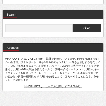
Search
About us
MMAPLANETとは..... UFCを始め、海外で行われているMMA( Mixed Martial Arts）
の大会情報、試合レポート、選手&関係者のインタビュー等をお届けする専門サイ
ト。 2007年6月よりニュースの配信をスタート。2009年に専門サイトとして活動
開始し、海外MMAの現在を伝える一方で、海外の柔術トーナメント、海外のキッ
クボクシングも厳選してフォロー中。メジャー系イベントから日本国内で余り目
の届かない良質の格闘技まで「海外を知ることで、国内を知ることになる」をモ
ットーに発信します。
MMAPLANETリニューアルに際し（2014.08.01）