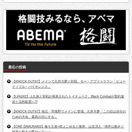
最近の投稿
【KNOCK OUT67】メインで久井大夢と対戦、モー・アブドゥラマン「ビュー
ティフル・バイオレンス」
【LFA242】上久保と対戦が発表されたトイチュベク。Black Combatが契約違
反と法的処置へ?!
【KNOCK OUT67】地元・羽曳野でメインに登場。久井大夢「この日は自分の
ための大会、最高の日にする」
【ONE SAMURAI02】修斗王者=田上こゆると激突、山北渓人「得意な動きと
得意な動きが繋がって――」