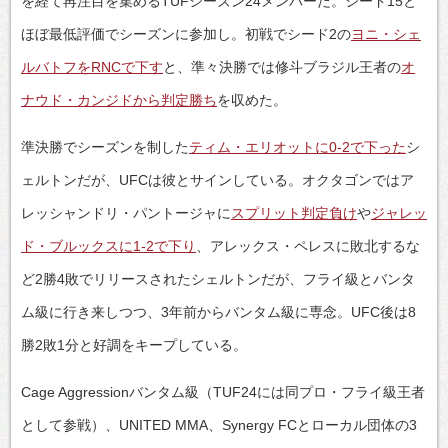
を経て再注目を集めるTUFシーズン24メンバーだ。シード15と
ほぼ最低評価でシーズンに参加し。初戦でシード2の
ヨニ・シェ
ルバトフをRNCで下す
と、準々決勝では修斗ブラジル王者の
オ
ナウド・カンジドから判定勝ち
を収めた。
準決勝でシーズンを制した
ティム・エリオットに0-2で下った
シ
ェルトンだが、UFCは彼とサインしている。オクタゴンではア
レッシャンドリ・パントージャに
スプリット判定負け
や
ジャレッ
ド・ブルックスに1-2で下り
、アレックス・ペレスに敗北するな
ど2勝4敗でリリースされたシェルトンだが、フライ級とバンタ
ム級に行き来しつつ、3年前からバンタム級に専念。UFC後は8
勝2敗1分と好調をキープしている。
Cage Aggressionバンタム級（TUF24には同プロ・フライ級王者
として参戦）、UNITED MMA、Synergy FCとローカル団体の3