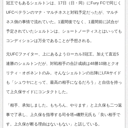
冠王でもあるシェルトンは、17日（日・同）にFury FCで同じく
UFCベテランのマナ・マルチネスと対戦予定だったが、マルチ
ネス側の事情で流れていた。1週間後でなく、1週間前に試合が
予定されていたシェルトンは、ショートノーティスとはいっても
コンディションは万全であることが予想される。
元UFCファイター、上にあるようローカル3冠王。加えて直近5
連勝のシェルトンだが、対戦相手の合計成績は48勝10敗とクオ
リティ・オポネントのみ。そんなシェルトンの出陣にLFAサイド
も「シュウヤにとって、最高の相手になるだろう」と自信を持っ
て上久保サイドにコンタクトした。
「相手、承知しました。もちろん、やります」と上久保も二つ返
事で了承し、上久保を指導する司令塔=磯野元氏も「良い相手で
す。上久保が断る理由はないもない」と話している。