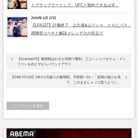
トグラップラーとして、UFCと契約できるはず」
2026年 2月 27日
【LFA227】計量終了 上久保&ムリシャ、ともにパス。
両陣営コーチと解説メレンデスの見立て
【Grachan75】復帰戦はわずか30秒で勝利。三上ヘンリーがイム・ドン
ファンを右ヒザからパウンドアウト
【ONE FF120】1年2カ月振りの復帰戦、平田樹―01―「直樹の負けを見
て、このままじゃって思うように」
トップページに戻る