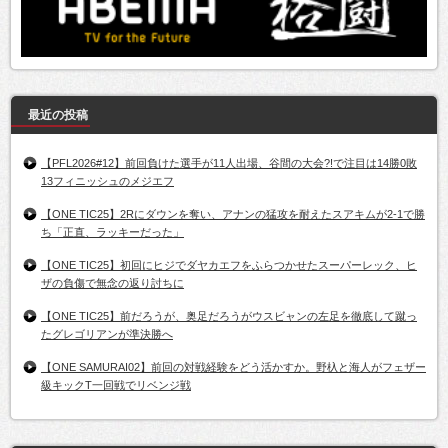
最近の投稿
【PFL2026#12】前回負けた選手が11人出場、谷間の大会?!で注目は14勝0敗
13フィニッシュのメジエフ
【ONE TIC25】2Rにダウンを奪い、アナンの猛攻を耐えたスアキムが2-1で勝
ち「正直、ラッキーだった」
【ONE TIC25】初回にヒジでダヤカエフをふらつかせたスーパーレック、ヒ
ザの負傷で無念の返り討ちに
【ONE TIC25】前だろうが、奥足だろうがウスビャンの左足を徹底して蹴っ
たグレゴリアンが準決勝へ
【ONE SAMURAI02】前回の対戦経験をどう活かすか。野杁と海人がフェザー
級キックT一回戦でリベンジ戦