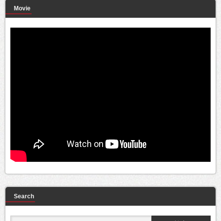
Movie
Search