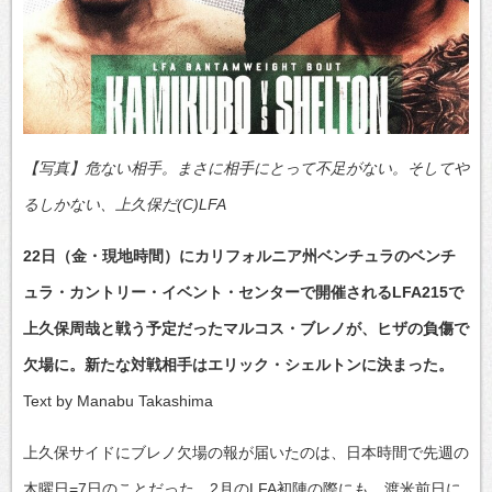
【写真】危ない相手。まさに相手にとって不足がない。そしてや
るしかない、上久保だ(C)LFA
22日（金・現地時間）にカリフォルニア州ベンチュラのベンチ
ュラ・カントリー・イベント・センターで開催されるLFA215で
上久保周哉と戦う予定だったマルコス・ブレノが、ヒザの負傷で
欠場に。新たな対戦相手はエリック・シェルトンに決まった。
Text by Manabu Takashima
上久保サイドにブレノ欠場の報が届いたのは、日本時間で先週の
木曜日=7日のことだった。2月のLFA初陣の際にも、渡米前日に