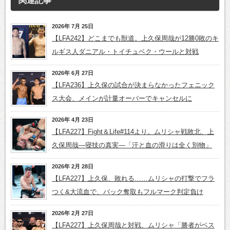
関連記事
2026年 7月 25日
【LFA242】どこまでも獣道。上久保周哉が12勝0敗のキ
ルギス人ダニアル・トイチュベク・ウールと対戦
2026年 6月 27日
【LFA236】上久保の試合が決まらなかったフェニック
ス大会、メインが計量オーバーでキャンセルに
2026年 4月 23日
【LFA227】Fight＆Life#114より。ムリシャ戦敗北、上
久保周哉―寝技の真実―「汗と血の滑りは全く別物」
2026年 2月 28日
【LFA227】上久保、敗れる……ムリシャの打撃でフラ
つく&大流血で、バック奪取もフルマーク判定負け
2026年 2月 27日
【LFA227】上久保周哉と対戦、ムリシャ「勝者がベス