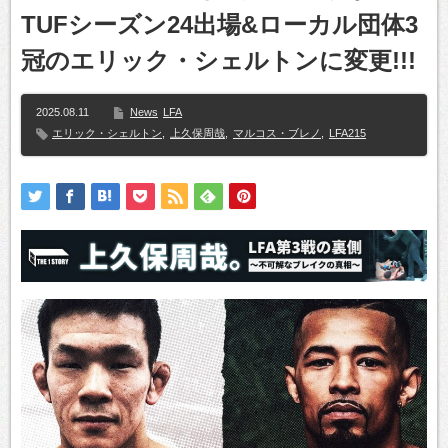
TUFシーズン24出場&ローカル団体3
冠のエリック・シェルトンに変更!!!
2025.08.11
News
LFA
エリック・シェルトン
,
上久保周哉
,
マルコス・ブレノ
,
LFA215