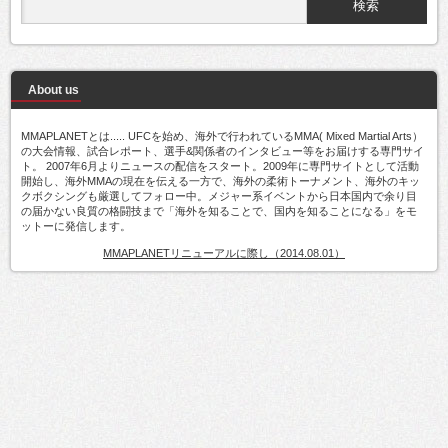
About us
MMAPLANETとは..... UFCを始め、海外で行われているMMA( Mixed Martial Arts）
の大会情報、試合レポート、選手&関係者のインタビュー等をお届けする専門サイ
ト。 2007年6月よりニュースの配信をスタート。2009年に専門サイトとして活動
開始し、海外MMAの現在を伝える一方で、海外の柔術トーナメント、海外のキッ
クボクシングも厳選してフォロー中。メジャー系イベントから日本国内で余り目
の届かない良質の格闘技まで「海外を知ることで、国内を知ることになる」をモ
ットーに発信します。
MMAPLANETリニューアルに際し（2014.08.01）