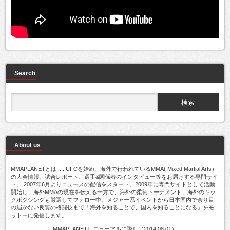
Search
About us
MMAPLANETとは..... UFCを始め、海外で行われているMMA( Mixed Martial Arts）
の大会情報、試合レポート、選手&関係者のインタビュー等をお届けする専門サイ
ト。 2007年6月よりニュースの配信をスタート。2009年に専門サイトとして活動
開始し、海外MMAの現在を伝える一方で、海外の柔術トーナメント、海外のキッ
クボクシングも厳選してフォロー中。メジャー系イベントから日本国内で余り目
の届かない良質の格闘技まで「海外を知ることで、国内を知ることになる」をモ
ットーに発信します。
MMAPLANETリニューアルに際し（2014.08.01）