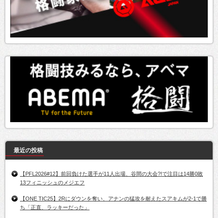
最近の投稿
【PFL2026#12】前回負けた選手が11人出場、谷間の大会?!で注目は14勝0敗
13フィニッシュのメジエフ
【ONE TIC25】2Rにダウンを奪い、アナンの猛攻を耐えたスアキムが2-1で勝
ち「正直、ラッキーだった」