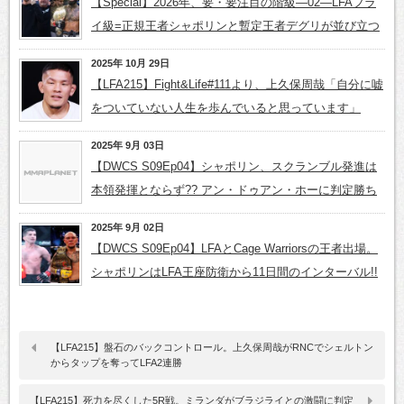
【Special】2026年、要・要注目の階級―02―LFAフラ
イ級=正規王者シャポリンと暫定王者デグリが並び立つ
2025年 10月 29日
【LFA215】Fight&Life#111より、上久保周哉「自分に嘘
をついていない人生を歩んでいると思っています」
2025年 9月 03日
【DWCS S09Ep04】シャポリン、スクランブル発進は
本領発揮とならず?? アン・ドゥアン・ホーに判定勝ち
2025年 9月 02日
【DWCS S09Ep04】LFAとCage Warriorsの王者出場。
シャポリンはLFA王座防衛から11日間のインターバル!!
【LFA215】盤石のバックコントロール。上久保周哉がRNCでシェルトン
からタップを奪ってLFA2連勝
【LFA215】死力を尽くした5R戦。ミランダがブラジライとの激闘に判定