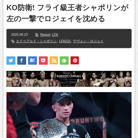
KO防衛! フライ級王者シャポリンが
左の一撃でロジェイを沈める
2025.08.23
Report
LFA
エドゥアルド・シャポリン
,
LFA215
,
デヴォン・ロジェイ