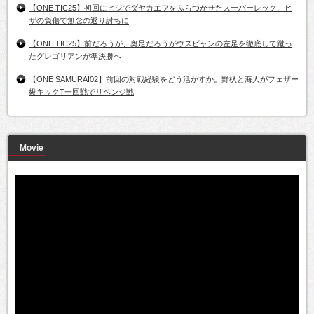
【ONE TIC25】初回にヒジでダヤカエフをふらつかせたスーパーレック、ヒ
ザの負傷で無念の返り討ちに
【ONE TIC25】前だろうが、奥足だろうがウスビャンの左足を徹底して蹴っ
たグレゴリアンが準決勝へ
【ONE SAMURAI02】前回の対戦経験をどう活かすか。野杁と海人がフェザー
級キックT一回戦でリベンジ戦
Movie