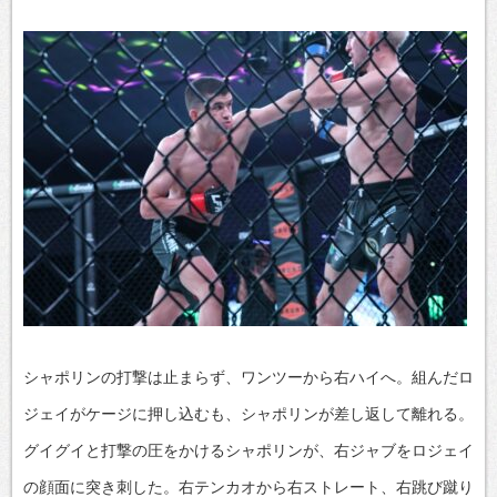
シャポリンの打撃は止まらず、ワンツーから右ハイへ。組んだロ
ジェイがケージに押し込むも、シャポリンが差し返して離れる。
グイグイと打撃の圧をかけるシャポリンが、右ジャブをロジェイ
の顔面に突き刺した。右テンカオから右ストレート、右跳び蹴り