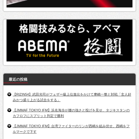
最近の投稿
【RIZIN54】武田光司がフェザー級上位進出をかけて摩嶋一整と対戦「玄人好
みかつ盛り上がる試合をする」
【JMMAF TOKYO IFM】浜名海歩が腰の強さと投げを見せ、タジキスタンの
カフロフにスプリット判定で勝利
【JMMAF TOKYO IFM】台湾ファイターのリンが西嶋を組み伏せ、西嶋をフ
ルマークで下す