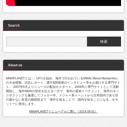
Search
About us
MMAPLANETとは..... UFCを始め、海外で行われているMMA( Mixed Martial Arts）
の大会情報、試合レポート、選手&関係者のインタビュー等をお届けする専門サイ
ト。 2007年6月よりニュースの配信をスタート。2009年に専門サイトとして活動
開始し、海外MMAの現在を伝える一方で、海外の柔術トーナメント、海外のキッ
クボクシングも厳選してフォロー中。メジャー系イベントから日本国内で余り目
の届かない良質の格闘技まで「海外を知ることで、国内を知ることになる」をモ
ットーに発信します。
MMAPLANETリニューアルに際し（2014.08.01）