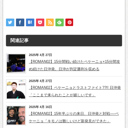
関連記事
2025年 4月 27日
【ROMAN02】15分間戦い続けたペケーニョ×15分間攻
め続けた日沖発。日沖が判定勝利を収める
2025年 4月 27日
【ROMAN02】ペケーニョとラストファイト??!! 日沖発
「ここまで来られたことが嬉しいです」
2025年 4月 16日
【ROMAN02】15年半ぶりの来日、日沖発と対戦──ペ
ケーニョ「キモノは難しいけど新発見ができた」