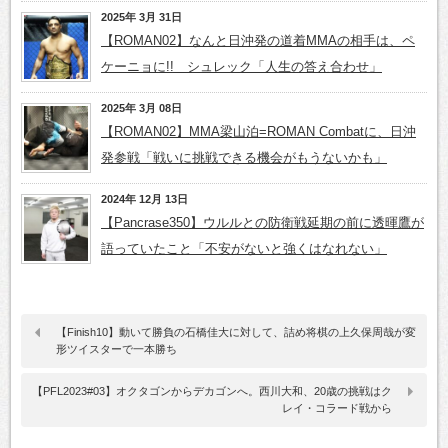
2025年 3月 31日
【ROMAN02】なんと日沖発の道着MMAの相手は、ペ
ケーニョに!! シュレック「人生の答え合わせ」
2025年 3月 08日
【ROMAN02】MMA梁山泊=ROMAN Combatに、日沖
発参戦「戦いに挑戦できる機会がもうないかも」
2024年 12月 13日
【Pancrase350】ウルルとの防衛戦延期の前に透暉鷹が
語っていたこと「不安がないと強くはなれない」
【Finish10】動いて勝負の石橋佳大に対して、詰め将棋の上久保周哉が変
形ツイスターで一本勝ち
【PFL2023#03】オクタゴンからデカゴンへ。西川大和、20歳の挑戦はク
レイ・コラード戦から