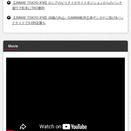
【JMMAF TOKYO IFM】ロシアのビリナイがサイドポジションからのパンチ
連打で松本にTKO勝利
【JMMAF TOKYO IFM】18歳の向山、GAMMA欧州王者ザンガナに投げ&バッ
クテイクで3-0判定勝ち
Movie