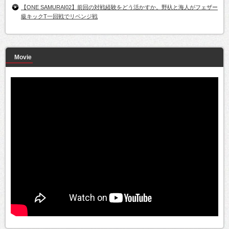
【ONE SAMURAI02】前回の対戦経験をどう活かすか。野杁と海人がフェザー
級キックT一回戦でリベンジ戦
Movie