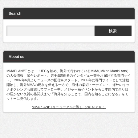
Search
About us
MMAPLANETとは..... UFCを始め、海外で行われているMMA( Mixed Martial Arts）
の大会情報、試合レポート、選手&関係者のインタビュー等をお届けする専門サイ
ト。 2007年6月よりニュースの配信をスタート。2009年に専門サイトとして活動
開始し、海外MMAの現在を伝える一方で、海外の柔術トーナメント、海外のキッ
クボクシングも厳選してフォロー中。メジャー系イベントから日本国内で余り目
の届かない良質の格闘技まで「海外を知ることで、国内を知ることになる」をモ
ットーに発信します。
MMAPLANETリニューアルに際し（2014.08.01）