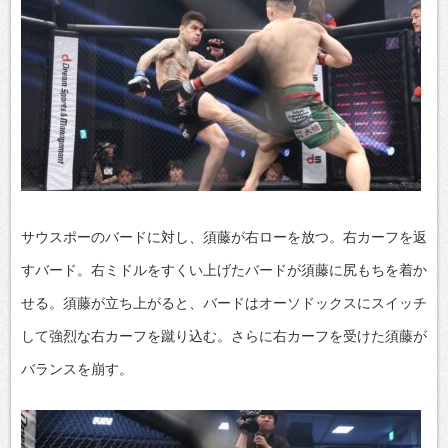
サウスポーのバードに対し、須藤が右ローを放つ。右カーフを返
すバード。右ミドルをすくい上げたバードが須藤に尻もちを着か
せる。須藤が立ち上がると、バードはオーソドックスにスイッチ
して強烈な右カーフを蹴り込む。さらに右カーフを受けた須藤が
バランスを崩す。