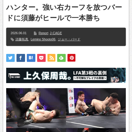
ハンター。強い右カーフを放つバー
ドに須藤がヒールで一本勝ち
2026.06.01
Report
J-CAGE
須藤拓真
,
Lemino Shooto06
,
ジョー・バード