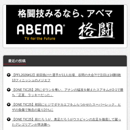
最近の投稿
【PFL2026#12】前回負けた選手が11人出場、谷間の大会?!で注目は14勝0敗
13フィニッシュのメジエフ
【ONE TIC25】2Rにダウンを奪い、アナンの猛攻を耐えたスアキムが2-1で勝
ち「正直、ラッキーだった」
【ONE TIC25】初回にヒジでダヤカエフをふらつかせたスーパーレック、ヒ
ザの負傷で無念の返り討ちに
【ONE TIC25】前だろうが、奥足だろうがウスビャンの左足を徹底して蹴っ
たグレゴリアンが準決勝へ