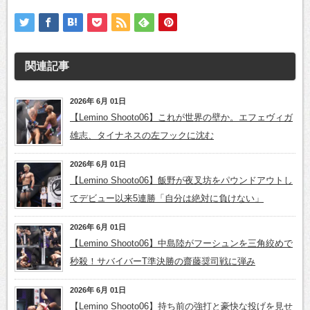
関連記事
2026年 6月 01日
【Lemino Shooto06】これが世界の壁か。エフェヴィガ
雄志、タイナネスの左フックに沈む
2026年 6月 01日
【Lemino Shooto06】飯野が夜叉坊をパウンドアウトし
てデビュー以来5連勝「自分は絶対に負けない」
2026年 6月 01日
【Lemino Shooto06】中島陸がフーシュンを三角絞めで
秒殺！サバイバーT準決勝の齋藤奨司戦に弾み
2026年 6月 01日
【Lemino Shooto06】持ち前の強打と豪快な投げを見せ