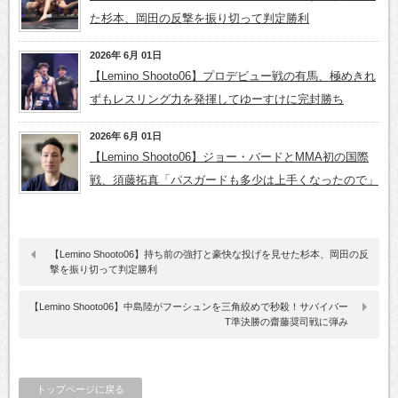
た杉本、岡田の反撃を振り切って判定勝利
2026年 6月 01日
【Lemino Shooto06】プロデビュー戦の有馬、極めきれ
ずもレスリング力を発揮してゆーすけに完封勝ち
2026年 6月 01日
【Lemino Shooto06】ジョー・バードとMMA初の国際
戦、須藤拓真「パスガードも多少は上手くなったので」
【Lemino Shooto06】持ち前の強打と豪快な投げを見せた杉本、岡田の反
撃を振り切って判定勝利
【Lemino Shooto06】中島陸がフーシュンを三角絞めで秒殺！サバイバー
T準決勝の齋藤奨司戦に弾み
トップページに戻る