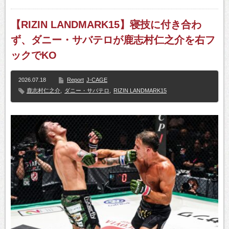
【RIZIN LANDMARK15】寝技に付き合わ
ず、ダニー・サバテロが鹿志村仁之介を右フ
ックでKO
2026.07.18
Report
J-CAGE
鹿志村仁之介
,
ダニー・サバテロ
,
RIZIN LANDMARK15