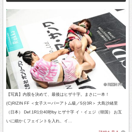
【写真】内股を決めて、最後はヒザ十字。まさに一本！
(C)RIZIN FF ＜女子スーパーアトム級／5分3R＞ 大島沙緒里
（日本） Def.1R1分40秒by ヒザ十字 イ・イェジ（韓国） お互
いに細かくフェイントを入れ、イ…