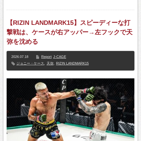
【RIZIN LANDMARK15】スピーディーな打
撃戦は、ケースが右アッパー→左フックで天
弥を沈める
2026.07.18
Report
J-CAGE
ジョニー・ケース
,
天弥
,
RIZIN LANDMARK15