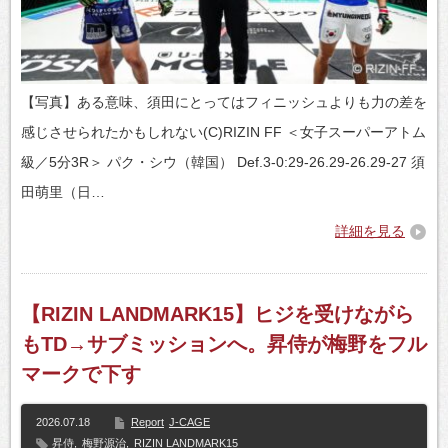
【写真】ある意味、須田にとってはフィニッシュよりも力の差を
感じさせられたかもしれない(C)RIZIN FF ＜女子スーパーアトム
級／5分3R＞ パク・シウ（韓国） Def.3-0:29-26.29-26.29-27 須
田萌里（日…
詳細を見る
【RIZIN LANDMARK15】ヒジを受けながら
もTD→サブミッションへ。昇侍が梅野をフル
マークで下す
2026.07.18
Report
J-CAGE
昇侍
,
梅野源治
,
RIZIN LANDMARK15