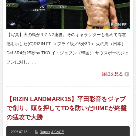
【写真】火の鳥がRIZIN2連勝。そのキャラクターも含めて存在
感を示した(C)RIZIN FF ＜フライ級／5分3R＞ 火の鳥（日本）
Def.3R4分25秒by TKO イ・ジェフン（韓国） サウスポーのジェ
フンに対し、…
詳細を見る
【RIZIN LANDMARK15】平田彩音をジャブ
で削り、頭を押してTDを防いだHIMEが終盤
の猛攻で大勝
2026.07.18
Report
J-CAGE