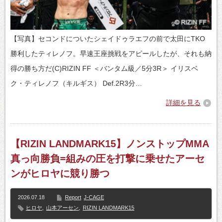
【写真】セコンドについたシェイドゥラエフの前で太田にTKO
勝利したティレノフ。早速王座挑戦をアピールしたが、それも納
得の勝ち方だ(C)RIZIN FF ＜バンタム級／5分3R＞ イリスベ
ク・ティレノフ（キルギス） Def.2R3分…
詳細を見る
【RIZIN LANDMARK15】ノンストップMMA
真っ向勝負=組みの圧を打撃に乗せたアーセ
ンがヒロヤに競り勝つ
2026.07.18
Report
J-CAGE
ヒロヤ
,
山本アーセン
,
RIZIN LANDMARK15