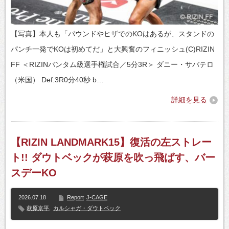
【写真】本人も「パウンドやヒザでのKOはあるが、スタンドの
パンチ一発でKOは初めてだ」と大興奮のフィニッシュ(C)RIZIN
FF ＜RIZINバンタム級選手権試合／5分3R＞ ダニー・サバテロ
（米国） Def.3R0分40秒 b…
詳細を見る
【RIZIN LANDMARK15】復活の左ストレー
ト!! ダウトベックが萩原を吹っ飛ばす、バー
スデーKO
2026.07.18
Report
J-CAGE
萩原京平
,
カルシャガ・ダウトベック