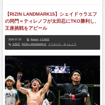
【RIZIN LANDMARK15】シェイドゥラエフ
の同門＝ティレノフが太田忍にTKO勝利し、
王座挑戦をアピール
2026.07.18
Report
J-CAGE
太田忍
,
RIZIN LANDMARK15
,
イリスベク・ティレノフ