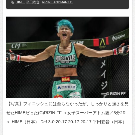
HIME
,
平田彩音
,
RIZIN LANDMARK15
【写真】フィニッシュには至らなかったが、しっかりと強さを見
せたHIMEだった(C)RIZIN FF ＜女子スーパーアトム級／5分2R
＞ HIME（日本） Def.3-0:20-17.20-17.20-17 平田彩音（日本）
…