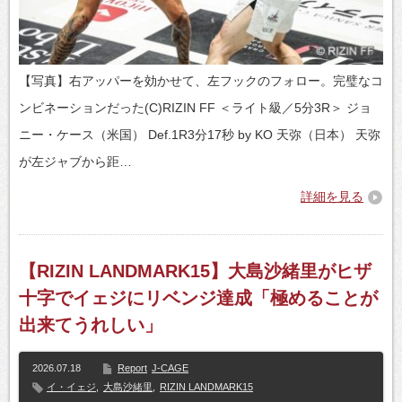
【写真】右アッパーを効かせて、左フックのフォロー。完璧なコ
ンビネーションだった(C)RIZIN FF ＜ライト級／5分3R＞ ジョ
ニー・ケース（米国） Def.1R3分17秒 by KO 天弥（日本） 天弥
が左ジャブから距…
詳細を見る
【RIZIN LANDMARK15】大島沙緒里がヒザ
十字でイェジにリベンジ達成「極めることが
出来てうれしい」
2026.07.18
Report
J-CAGE
イ・イェジ
,
大島沙緒里
,
RIZIN LANDMARK15