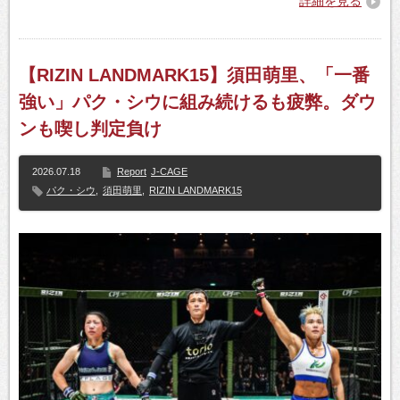
詳細を見る
【RIZIN LANDMARK15】須田萌里、「一番
強い」パク・シウに組み続けるも疲弊。ダウ
ンも喫し判定負け
2026.07.18
Report
J-CAGE
パク・シウ
,
須田萌里
,
RIZIN LANDMARK15