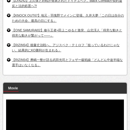
【LFA242】上久保と対戦が発表されたトイチュベク。Black Combatが契約違
反と法的処置へ?!
【KNOCK OUT67】地元・羽曳野でメインに登場。久井大夢「この日は自分の
ための大会、最高の日にする」
【ONE SAMURAI02】修斗王者=田上こゆると激突、山北渓人「得意な動きと
得意な動きが繋がって――」
【RIZIN54】後藤丈治戦へ。アジスベク・テミロフ「狙っているわけじゃな
い。結果的にKO勝利が生まれる」
【RIZIN54】摩嶋一整が語る武田光司とフェザー級戦線「どんどん中途半端な
選手はいなくなる」
Movie