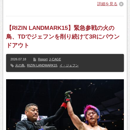
詳細を見る
【RIZIN LANDMARK15】緊急参戦の火の
鳥、TDでジェフンを削り続けて3Rにパウン
ドアウト
2026.07.18
Report
J-CAGE
火の鳥
,
RIZIN LANDMARK15
,
イ・ジェフン