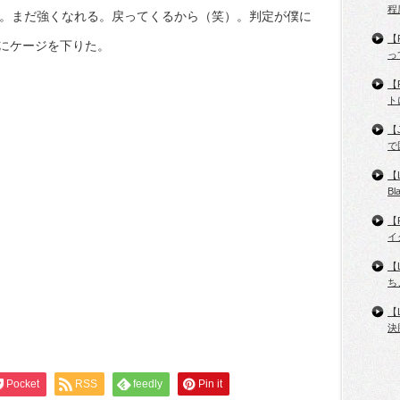
程
だ。まだ強くなれる。戻ってくるから（笑）。判定が僕に
【
にケージを下りた。
っ
【
ト
【
で
【
B
【
イ
【
ち
【
決
Pocket
RSS
feedly
Pin it