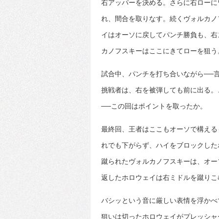
右アッパーを決める。さらに右ローに
れ、間合を取りなす。続くヴォルカノ
イはオーソに戻してパンチ勝負も、右
カノフスキーはここにきてローを狙う
試合中、パンチを打ち合いながら──
挑戦者は、右を被弾しても前に出る。
──この回はポイントを取ったか。
最終回、王者はここもオーソで構える
れでも下がらず、ハイをブロックした
蹴られたヴォルカノフスキーは、オー
返したホロウェイは右ミドルを蹴りこ
バシッという音に厳しい表情を浮かべ
狙いは切ったホロウェイがプレッシャ