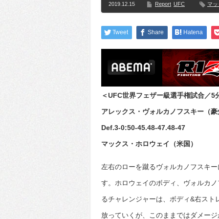
2019.12.15
Report
UFC
マッ
Tweet
Share
Hatena
＜UFC世界フェザー級選手権試合／5分
アレックス・ヴォルカノフスキー（豪
Def.3-0:50-45.48-47.48-47
マックス・ホロウェイ（米国）
左右のローを蹴るヴォルカノフスキー
す。ホロウェイのボディ、ヴォルカノ
るチャレンジャーは、ボディ&右スト
放っていくが、このままではダメージ