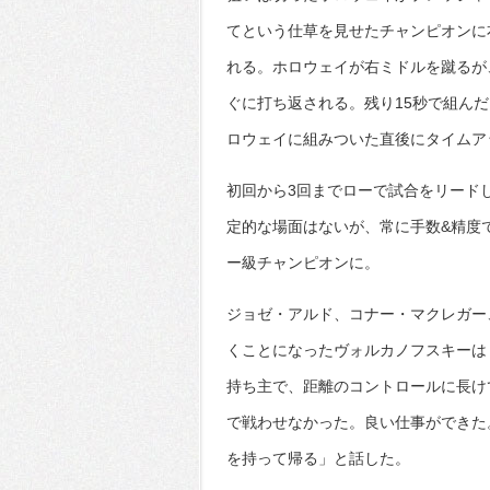
てという仕草を見せたチャンピオンに
れる。ホロウェイが右ミドルを蹴るが
ぐに打ち返される。残り15秒で組ん
ロウェイに組みついた直後にタイムア
初回から3回までローで試合をリード
定的な場面はないが、常に手数&精度で
ー級チャンピオンに。
ジョゼ・アルド、コナー・マクレガー
くことになったヴォルカノフスキーは
持ち主で、距離のコントロールに長け
で戦わせなかった。良い仕事ができた
を持って帰る」と話した。