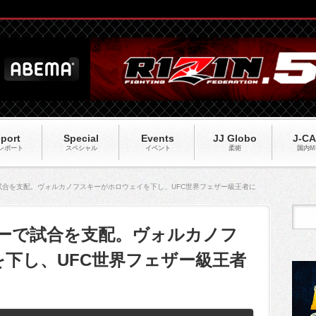
port
Special
Events
JJ Globo
J-C
レポート
スペシャル
イベント
柔術
国内M
で試合を支配。ヴォルカノフスキーがホロウェイを下し、UFC世界フェザー級王者に
のローで試合を支配。ヴォルカノフ
下し、UFC世界フェザー級王者