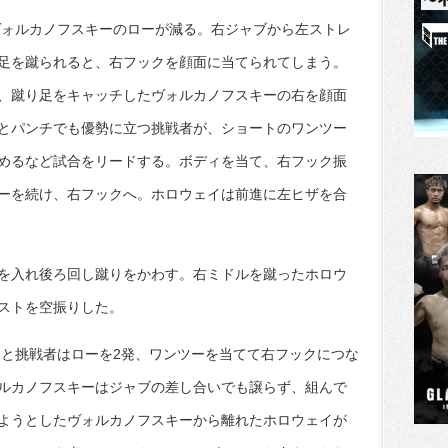
ヴォルカノフスキーのローが減る。右ジャブから左ストレ
足を蹴られると、右フックを顔面に当てられてしまう。
、蹴り足をキャッチしたヴォルカノフスキーの右を顔面
とパンチでも優勢に立つ挑戦者が、ショートのワンツー
めるなど試合をリードする。ボディを当て、右フック振
ーを続け、右フックへ。ホロウェイは前進に左ヒザを合
を入れ後ろ回し蹴りをかわす。右ミドルを蹴ったホロウ
ストを空振りした。
すと挑戦者はローを2発、ワンツーを当てて右フックにつな
ルカノフスキーはジャブの差し合いでも譲らず、組んで
ようとしたヴォルカノフスキーから離れたホロウェイが