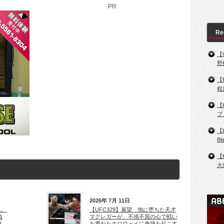
PR
Re
【
野
【
程
【
ブ
【
B
【
大
2026年 7月 11日
れ。
【UFC329】展望 地に堕ちた天才
負
マクレガーが、不撓不屈の心で戦い
束
を重ねたホロウェイに奇跡を起こす