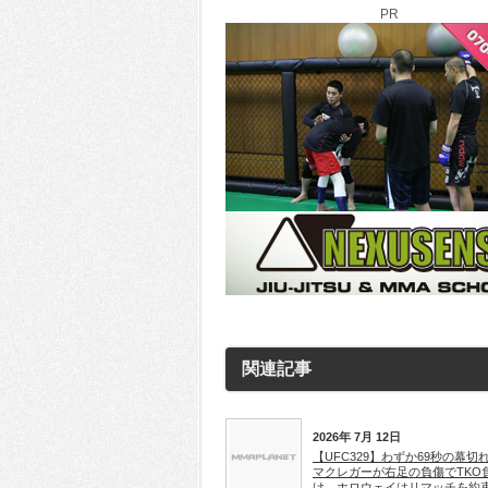
PR
関連記事
2026年 7月 12日
【UFC329】わずか69秒の幕切
マクレガーが右足の負傷でTKO
け、ホロウェイはリマッチを約