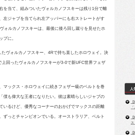
右を当て、組みついたヴォルカノフスキーは残り1分で離
、左ジャブを当てられ左アッパーにも右ストレートがす
だヴォルカノフスキーは、最後に後ろ回し蹴りを見せたホ
ップに。
したヴォルカノフスキー、4Rで持ち直したホロウェイ。決
上回ったヴォルカノフスキーが3-0で新UFC世界フェザ
、マックス・ホロウェイに続きフェザー級のベルトを巻
人
「僕も偉大な王者になりたい。彼は素晴らしいジャブの
【
ているけど、優秀なコーナーのおかげでマックスの距離
「
。ずっとチャンピオンでいる。オーストラリア、ベルト
【
ス
【