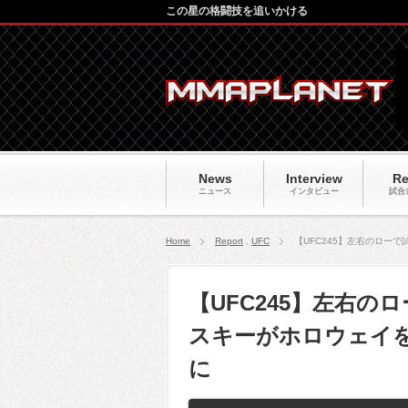
この星の格闘技を追いかける
News
Interview
Re
ニュース
インタビュー
試合
Home
Report
,
UFC
【UFC245】左右のロー
【UFC245】左右
スキーがホロウェイを
に