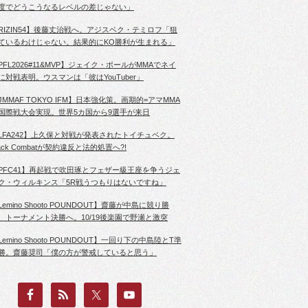
度でどうこうなるレベルの差じゃない」
RIZIN54】後藤丈治戦へ。アジスベク・テミロフ「狙
ているわけじゃない。結果的にKO勝利が生まれる」
PFL2026#11&MVP】ジェイク・ポールがMMAでネイ
に対戦表明。ウスマンは「彼はYouTuber」
JMMAF TOKYO IFM】日本強化策。画期的=アマMMA
国際戦大会実現。世界5カ国から9選手が来日
LFA242】上久保と対戦が発表されたトイチュベク。
lack Combatが契約違反と法的処置へ?!
PFC41】再起戦で吹田琢とフェザー級王座を争うジェ
ク・ウィルキンス「5R戦うつもりはないですね」
Lemino Shooto POUNDOUT】齋藤が中島に競り勝
、トーナメント決勝へ。10/19後楽園で野瀬と激突
Lemino Shooto POUNDOUT】一回り下の中島陸とT準
勝。齋藤奨司「僕の方が警戒していると思う」