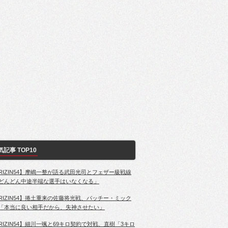
気記事 TOP10
RIZIN54】摩嶋一整が語る武田光司とフェザー級戦線
どんどん中途半端な選手はいなくなる」
RIZIN54】捲土重来の佐藤将光戦、パッチー・ミック
「本当に良い相手だから、失神させたい」
RIZIN54】細川一颯と69キロ契約で対戦、直樹「3キロ