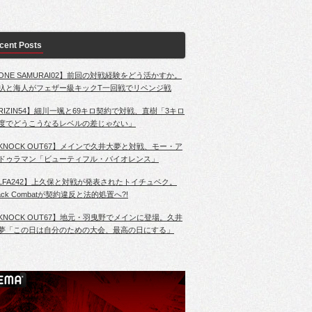
cent Posts
ONE SAMURAI02】前回の対戦経験をどう活かすか。
杁と海人がフェザー級キックT一回戦でリベンジ戦
RIZIN54】細川一颯と69キロ契約で対戦、直樹「3キロ
度でどうこうなるレベルの差じゃない」
KNOCK OUT67】メインで久井大夢と対戦、モー・ア
ドゥラマン「ビューティフル・バイオレンス」
LFA242】上久保と対戦が発表されたトイチュベク。
lack Combatが契約違反と法的処置へ?!
KNOCK OUT67】地元・羽曳野でメインに登場。久井
夢「この日は自分のための大会、最高の日にする」