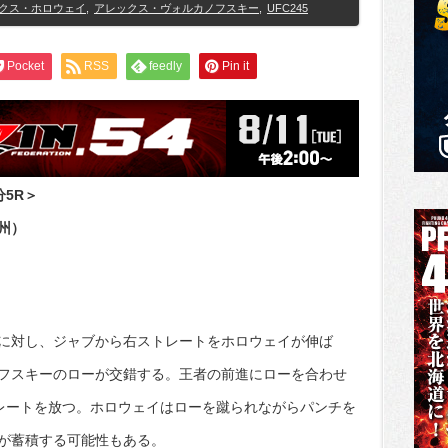
クス・ホロウェイ
,
アレックス・ヴォルカノフスキー
,
UFC245
Pocket
RSS
feedly
Pin it
5R＞
州）
に対し、ジャブから右ストレートをホロウェイが伸ば
フスキーのローが交錯する。王者の前進にローを合わせ
レートを放つ。ホロウェイはローを蹴られながらパンチを
が蓄積する可能性もある。