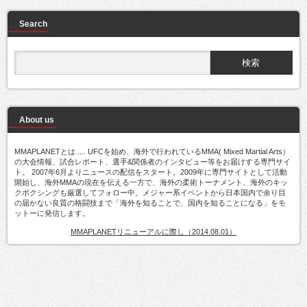
Search
About us
MMAPLANETとは..... UFCを始め、海外で行われているMMA( Mixed Martial Arts）
の大会情報、試合レポート、選手&関係者のインタビュー等をお届けする専門サイ
ト。 2007年6月よりニュースの配信をスタート。2009年に専門サイトとして活動
開始し、海外MMAの現在を伝える一方で、海外の柔術トーナメント、海外のキッ
クボクシングも厳選してフォロー中。メジャー系イベントから日本国内で余り目
の届かない良質の格闘技まで「海外を知ることで、国内を知ることになる」をモ
ットーに発信します。
MMAPLANETリニューアルに際し（2014.08.01）