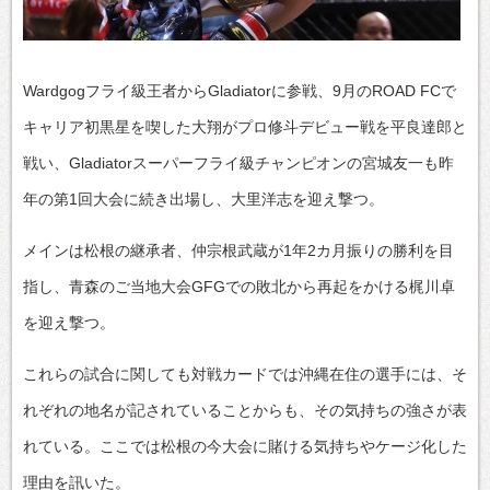
Wardgogフライ級王者からGladiatorに参戦、9月のROAD FCで
キャリア初黒星を喫した大翔がプロ修斗デビュー戦を平良達郎と
戦い、Gladiatorスーパーフライ級チャンピオンの宮城友一も昨
年の第1回大会に続き出場し、大里洋志を迎え撃つ。
メインは松根の継承者、仲宗根武蔵が1年2カ月振りの勝利を目
指し、青森のご当地大会GFGでの敗北から再起をかける梶川卓
を迎え撃つ。
これらの試合に関しても対戦カードでは沖縄在住の選手には、そ
れぞれの地名が記されていることからも、その気持ちの強さが表
れている。ここでは松根の今大会に賭ける気持ちやケージ化した
理由を訊いた。