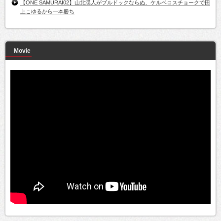
【ONE SAMURAI02】山北渓人がブルドックならぬ、ケルベロスチョークで田
上こゆるから一本勝ち
Movie