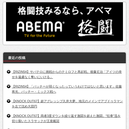
最近の投稿
【RIZIN54】サバテロに挑戦からのテミロフと再起戦。後藤丈治「アイツの幸
せを遠慮なく奪いにいける」
【RIZIN54】「パッチーが弱くなったっていうわけではないと思います」佐藤
将光、パッチー・ミックス戦へ
【KNOCK OUT67】超アグレッシブ久井大夢。地元のメインでアブドゥラマン
を左で沈め大団円
【KNOCK OUT67】両者3度ダウンを繰り返す激闘を超えた激闘。“狂拳”迅を
切り裂いたスラサックが王座戴冠