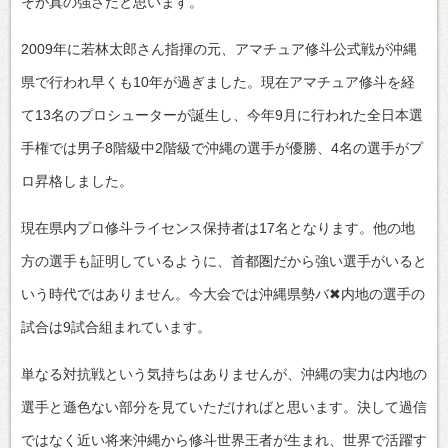
そが真の強さだと思います。
2009年に若林太郎さん指揮の元、アマチュア修斗公式戦が沖縄
県で行われ早くも10年が過ぎました。現在アマチュア修斗を経
て13名のプロシューターが誕生し、今年9月に行われた全日本選
手権では男子8階級中2階級で沖縄の選手が優勝、4名の選手がプ
ロ昇格しました。
現在県内プロ修斗ライセンス保持者は17名となります。他の地
方の選手も証明しているように、首都圏だから強い選手がいると
いう時代ではありません。今大会では沖縄県勢バ✖内地の選手の
試合は9試合組まれています。
単なる対抗戦という気持ちはありませんが、沖縄の実力は内地の
選手と遜色ない部分を見ていただければと思います。決して過信
ではなく近い将来沖縄から修斗世界王者が生まれ、世界で活躍す