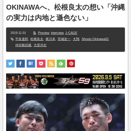
OKINAWAへ、松根良太の想い「沖縄
の実力は内地と遜色ない」
2019.11.01
Preview
Interview
J-CAGE
平良達郎
,
松根良太
,
梶川卓
,
宮城友一
,
大翔
,
Shooto Okinawa02
,
仲宗根武蔵
,
大里洋志