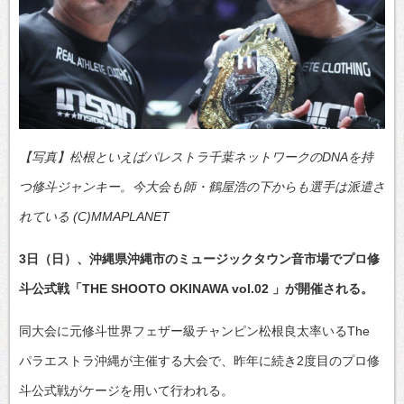
【写真】松根といえばパレストラ千葉ネットワークのDNAを持
つ修斗ジャンキー。今大会も師・鶴屋浩の下からも選手は派遣さ
れている (C)MMAPLANET
3日（日）、沖縄県沖縄市のミュージックタウン音市場でプロ修
斗公式戦「THE SHOOTO OKINAWA vol.02 」が開催される。
同大会に元修斗世界フェザー級チャンピン松根良太率いるThe
パラエストラ沖縄が主催する大会で、昨年に続き2度目のプロ修
斗公式戦がケージを用いて行われる。