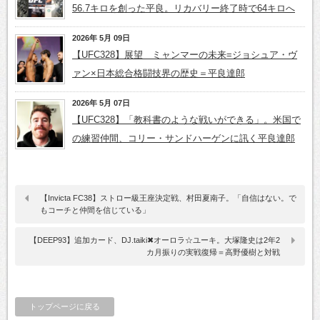
56.7キロを創った平良。リカバリー終了時で64キロへ
2026年 5月 09日
【UFC328】展望 ミャンマーの未来=ジョシュア・ヴ
ァン×日本総合格闘技界の歴史＝平良達郎
2026年 5月 07日
【UFC328】「教科書のような戦いができる」。米国で
の練習仲間、コリー・サンドハーゲンに訊く平良達郎
【Invicta FC38】ストロー級王座決定戦、村田夏南子。「自信はない。で
もコーチと仲間を信じている」
【DEEP93】追加カード、DJ.taiki✖オーロラ☆ユーキ。大塚隆史は2年2
カ月振りの実戦復帰＝高野優樹と対戦
トップページに戻る