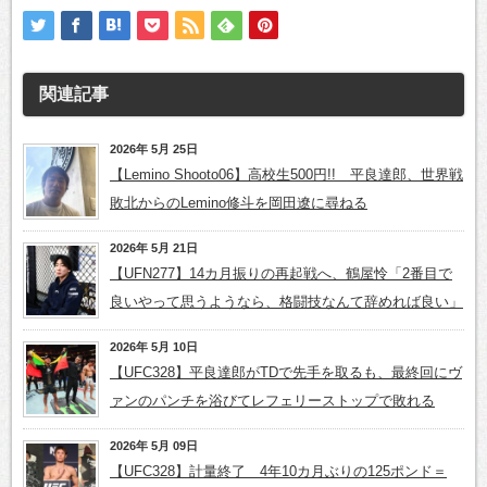
関連記事
2026年 5月 25日
【Lemino Shooto06】高校生500円!! 平良達郎、世界戦
敗北からのLemino修斗を岡田遼に尋ねる
2026年 5月 21日
【UFN277】14カ月振りの再起戦へ、鶴屋怜「2番目で
良いやって思うようなら、格闘技なんて辞めれば良い」
2026年 5月 10日
【UFC328】平良達郎がTDで先手を取るも、最終回にヴ
ァンのパンチを浴びてレフェリーストップで敗れる
2026年 5月 09日
【UFC328】計量終了 4年10カ月ぶりの125ポンド＝