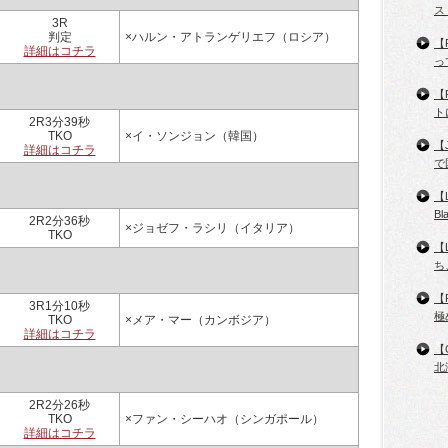
ス
3R
判定
×ハルン・アトランゲリエフ（ロシア）
【
詳細はコチラ
っ
【
ト
2R3分39秒
TKO
×イ・ソンジョン（韓国）
【
詳細はコチラ
で
【
B
2R2分36秒
×ジョゼフ・ラシリ（イタリア）
TKO
【
ち
【
3R1分10秒
極
TKO
×メア・マー（カンボジア）
詳細はコチラ
【
北
2R2分26秒
TKO
×ファン・シーハオ（シンガポール）
詳細はコチラ