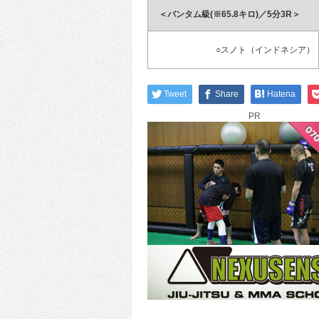
＜バンタム級(※65.8キロ)／5分3R＞
○スノト（インドネシア）
Tweet
Share
Hatena
PR