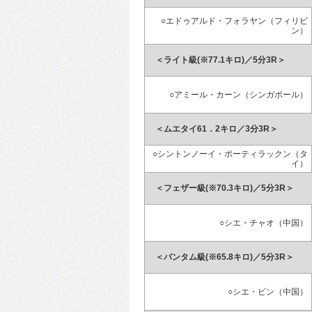
○エドゥアルド・フォラヤン（フィリピ
ン）
＜ライト級(※77.1キロ)／5分3R＞
○アミール・カーン（シンガポール）
＜ムエタイ61．2キロ／3分3R＞
○シントンノーイ・ポーティラックン（タ
イ）
＜フェザー級(※70.3キロ)／5分3R＞
○シエ・チャオ（中国）
＜バンタム級(※65.8キロ)／5分3R＞
○シエ・ビン（中国）