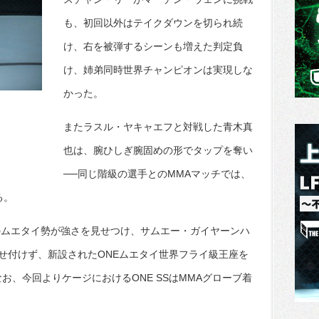
も、初回以外はテイクダウンを切られ続
け、右を被弾するシーンも増えた判定負
け、姉弟同時世界チャンピオンは実現しな
かった。
またラスル・ヤキャエフと対戦した青木真
也は、腕ひしぎ腕固めの形でタップを奪い
──同じ階級の選手とのMMAマッチでは、
る。
は、タイのムエタイ勢が強さを見せつけ、サムエー・ガイヤーンハ
せ付けず、新設されたONEムエタイ世界フライ級王座を
お、今回よりケージにおけるONE SSはMMAグローブ着