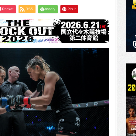
Pocket
RSS
feedly
Pin it