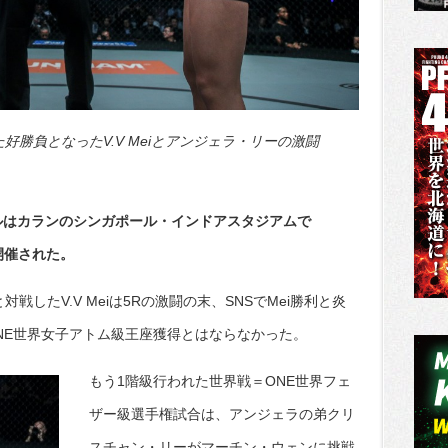
好勝負となったV.V Meiとアンジェラ・リーの激闘
ールはカランのシンガポール・インドアスタジアムで
」が開催された。
したV.V Meiは5Rの激闘の末、SNSでMei勝利と炎
NE世界女子アトム級王座獲得とはならなかった。
もう1階級行われた世界戦＝ONE世界フェ
ザー級選手権試合は、アンジェラの弟クリ
スチャン・リーがマーチン・ウェンに挑戦