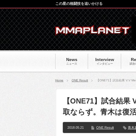
この星の格闘技を追いかける
News
Interview
Re
ニュース
インタビュー
試合
Home
ONE Result
【ONE71】試合結果 V.V
【ONE71】試合結果 
取ならず。青木は復
2018.05.21
ONE Result
青木