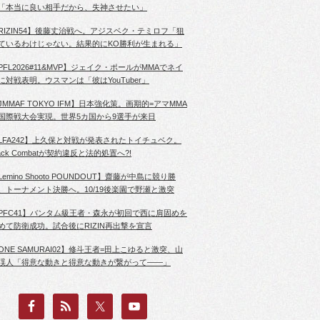
「本当に良い相手だから、失神させたい」
RIZIN54】後藤丈治戦へ。アジスベク・テミロフ「狙
ているわけじゃない。結果的にKO勝利が生まれる」
PFL2026#11&MVP】ジェイク・ポールがMMAでネイ
に対戦表明。ウスマンは「彼はYouTuber」
JMMAF TOKYO IFM】日本強化策。画期的=アマMMA
国際戦大会実現。世界5カ国から9選手が来日
LFA242】上久保と対戦が発表されたトイチュベク。
lack Combatが契約違反と法的処置へ?!
Lemino Shooto POUNDOUT】齋藤が中島に競り勝
、トーナメント決勝へ。10/19後楽園で野瀬と激突
PFC41】バンタム級王者・森永が初回で西に肩固めを
めて防衛成功。試合後にRIZIN再出撃を宣言
ONE SAMURAI02】修斗王者=田上こゆると激突、山
渓人「得意な動きと得意な動きが繋がって――」