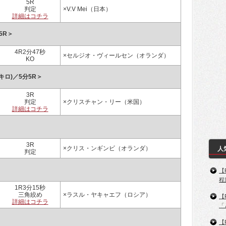
5R
判定
×V.V Mei（日本）
詳細はコチラ
5R＞
4R2分47秒
×セルジオ・ヴィールセン（オランダ）
KO
キロ)／5分5R＞
3R
判定
×クリスチャン・リー（米国）
詳細はコチラ
3R
×クリス・ンギンビ（オランダ）
人
判定
【
程
1R3分15秒
三角絞め
×ラスル・ヤキャエフ（ロシア）
【
詳細はコチラ
「
【