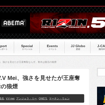
port
Special
Events
JJ Globo
J-C
レポート
スペシャル
イベント
柔術
国内M
 Mei、強さを見せたが王座奪取ならず。青木は復活の狼煙
V.V Mei、強さを見せたが王座奪
活の狼煙
真也
,
V.V mei
,
アンジェラ・リー
,
ONE71
,
マーチン・ウェン