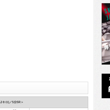
2キロ)／5分5R＞