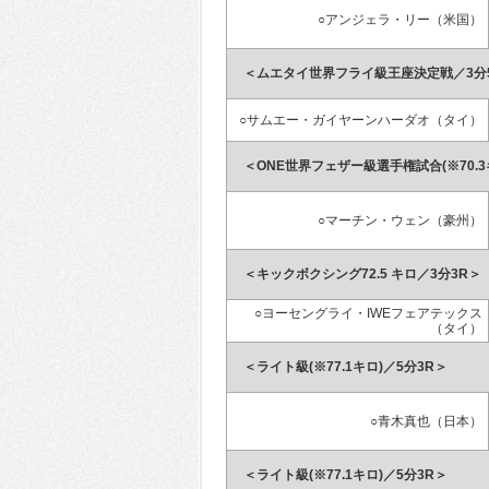
○アンジェラ・リー（米国）
＜ムエタイ世界フライ級王座決定戦／3分
○サムエー・ガイヤーンハーダオ（タイ）
＜ONE世界フェザー級選手権試合(※70.3
○マーチン・ウェン（豪州）
＜キックボクシング72.5 キロ／3分3R＞
○ヨーセングライ・IWEフェアテックス
（タイ）
＜ライト級(※77.1キロ)／5分3R＞
○青木真也（日本）
＜ライト級(※77.1キロ)／5分3R＞