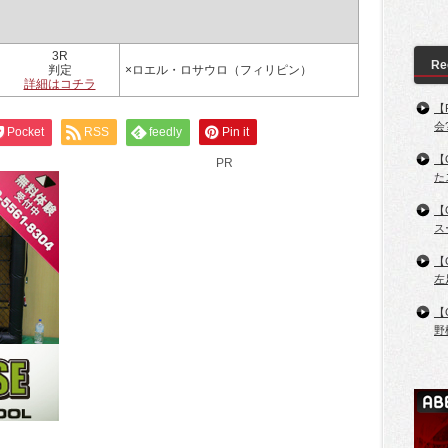
3R
Re
判定
×ロエル・ロサウロ（フィリピン）
詳細はコチラ
【
会
Pocket
RSS
feedly
Pin it
【
PR
た
【
ス
【
左
【
野