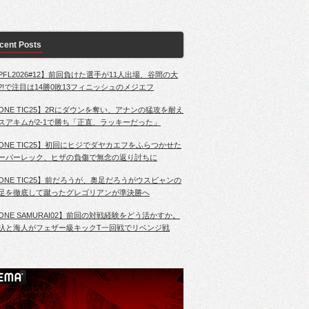
cent Posts
PFL2026#12】前回負けた選手が11人出場、谷間の大
?!で注目は14勝0敗13フィニッシュのメジエフ
ONE TIC25】2Rにダウンを奪い、アナンの猛攻を耐え
スアキムが2-1で勝ち「正直、ラッキーだった」
ONE TIC25】初回にヒジでダヤカエフをふらつかせた
ーパーレック、ヒザの負傷で無念の返り討ちに
ONE TIC25】前だろうが、奥足だろうがウスビャンの
足を徹底して蹴ったグレゴリアンが準決勝へ
ONE SAMURAI02】前回の対戦経験をどう活かすか。
杁と海人がフェザー級キックT一回戦でリベンジ戦