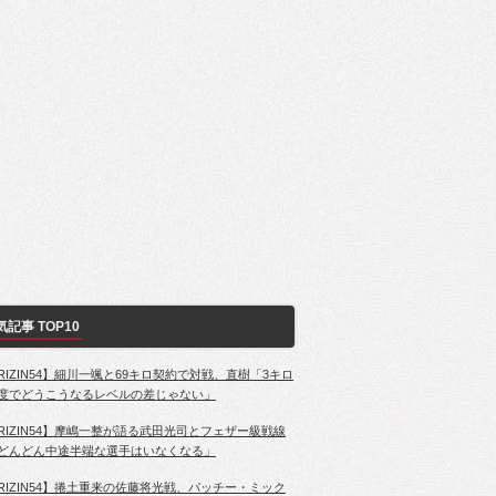
気記事 TOP10
RIZIN54】細川一颯と69キロ契約で対戦、直樹「3キロ
度でどうこうなるレベルの差じゃない」
RIZIN54】摩嶋一整が語る武田光司とフェザー級戦線
どんどん中途半端な選手はいなくなる」
RIZIN54】捲土重来の佐藤将光戦、パッチー・ミック