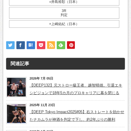
○井島裕彰（日本）
3R
判定
×上嶋佑紀（日本）
関連記事
2026年 7月 05日
【DEEP132】元ストロー級王者、越智晴雄。引退エキ
シビジョンで18年5カ月のプロキャリアに幕を閉じる
2025年 11月 23日
【DEEP Tokyo Impact2025#05】右ストレートを効かせ
たナカムラが神酒を判定で下し、約2年ぶりの勝利