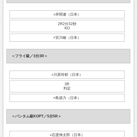
○井関遼（日本）
2R2分32秒
KO
×宮川峻（日本）
＜フライ級／3分3R＞
○川原玲郁（日本）
3R
判定
×島袋力（日本）
＜バンタム級KOPT／5分5R＞
○石渡伸太郎（日本）