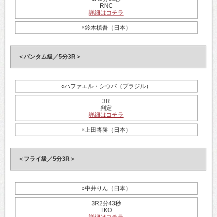
RNC
詳細はコチラ
×鈴木槙吾（日本）
＜バンタム級／5分3R＞
○ハファエル・シウバ（ブラジル）
3R
判定
詳細はコチラ
×上田将勝（日本）
＜フライ級／5分3R＞
○中井りん（日本）
3R2分43秒
TKO
詳細はコチラ