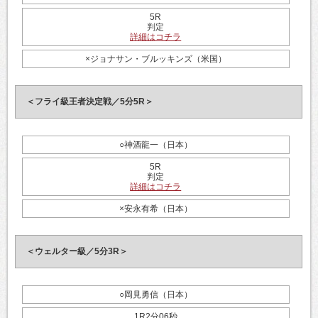
5R
判定
詳細はコチラ
×ジョナサン・ブルッキンズ（米国）
＜フライ級王者決定戦／5分5R＞
○神酒龍一（日本）
5R
判定
詳細はコチラ
×安永有希（日本）
＜ウェルター級／5分3R＞
○岡見勇信（日本）
1R2分06秒