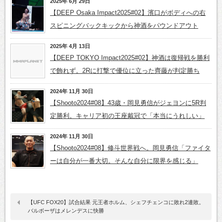
2025年 6月 29日
【DEEP Osaka Impact2025#02】濱口がボディへの右
スピニングバックキックから神酒をパウンドアウト
2025年 4月 13日
【DEEP TOKYO Impact2025#02】神酒は復帰戦を勝利
で飾れず。2Rに打撃で優位に立った齊藤が判定勝ち
2024年 11月 30日
【Shooto2024#08】43歳・岡見勇信がジェヨンに5R判
定勝利。キャリア初の王座戴冠で「本当にうれしい」
2024年 11月 30日
【Shooto2024#08】修斗世界戦へ。岡見勇信「ファイタ
ーは自分が一番大切。そんな自分に限界を感じる」
【UFC FOX20】試合結果 元王者ホルム、シェフチェンコに敗れ2連敗。
バルボーザはメレンデスに快勝