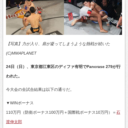
【写真】力が入り、肩が凝ってしまうような熱戦が続いた
(C)MMAPLANET
24日（日）、東京都江東区のディファ有明でPancrase 279が行
われた。
今大会の全試合結果は以下の通りだ。
▼WINボーナス
110万円（防衛ボーナス100万円＋国際戦ボーナス10万円）＝
石
渡伸太郎