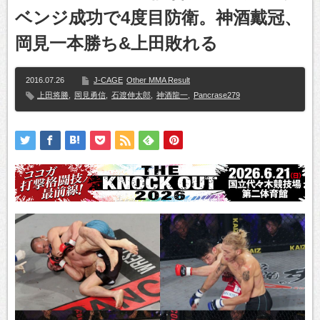
ベンジ成功で4度目防衛。神酒戴冠、
岡見一本勝ち&上田敗れる
2016.07.26
J-CAGE
Other MMA Result
上田将勝
,
岡見勇信
,
石渡伸太郎
,
神酒龍一
,
Pancrase279