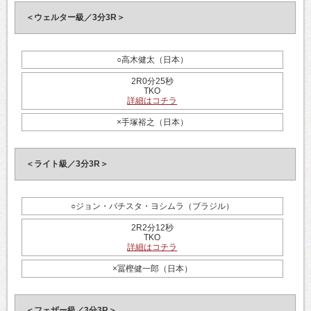
＜ウェルター級／3分3R＞
○高木健太（日本）
2R0分25秒
TKO
詳細はコチラ
×手塚裕之（日本）
＜ライト級／3分3R＞
○ジョン・バチスタ・ヨシムラ（ブラジル）
2R2分12秒
TKO
詳細はコチラ
×冨樫健一郎（日本）
＜フェザー級／3分3R＞