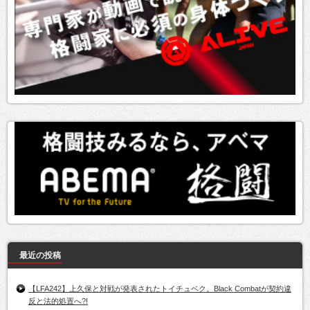
最近の投稿
【LFA242】上久保と対戦が発表されたトイチュベク。Black Combatが契約違
反と法的処置へ?!