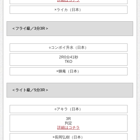
×ライカ（日本）
＜フライ級／3分3R＞
○コンボイ升水（日本）
2R0分41秒
TKO
×獅庵（日本）
＜ライト級／5分3R＞
○アキラ（日本）
3R
判定
詳細はコチラ
×長岡弘樹（日本）