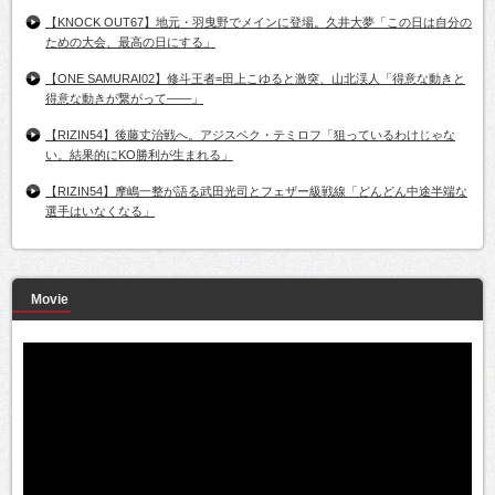
【KNOCK OUT67】地元・羽曳野でメインに登場。久井大夢「この日は自分の
ための大会、最高の日にする」
【ONE SAMURAI02】修斗王者=田上こゆると激突、山北渓人「得意な動きと
得意な動きが繋がって――」
【RIZIN54】後藤丈治戦へ。アジスベク・テミロフ「狙っているわけじゃな
い。結果的にKO勝利が生まれる」
【RIZIN54】摩嶋一整が語る武田光司とフェザー級戦線「どんどん中途半端な
選手はいなくなる」
Movie