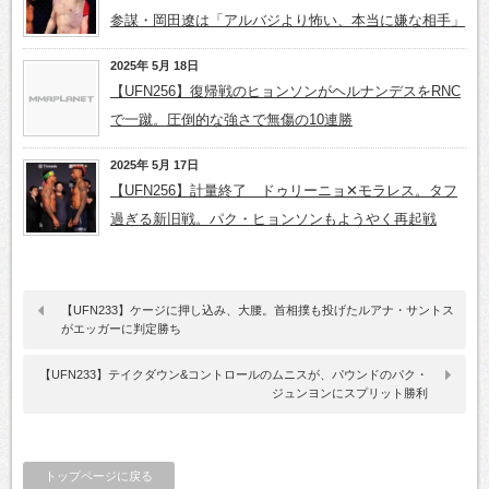
参謀・岡田遼は「アルバジより怖い、本当に嫌な相手」
2025年 5月 18日
【UFN256】復帰戦のヒョンソンがヘルナンデスをRNC
で一蹴。圧倒的な強さで無傷の10連勝
2025年 5月 17日
【UFN256】計量終了 ドゥリーニョ✕モラレス。タフ
過ぎる新旧戦。パク・ヒョンソンもようやく再起戦
【UFN233】ケージに押し込み、大腰。首相撲も投げたルアナ・サントス
がエッガーに判定勝ち
【UFN233】テイクダウン&コントロールのムニスが、パウンドのパク・
ジュンヨンにスプリット勝利
トップページに戻る