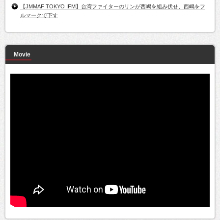
【JMMAF TOKYO IFM】台湾ファイターのリンが西嶋を組み伏せ、西嶋をフ
ルマークで下す
Movie