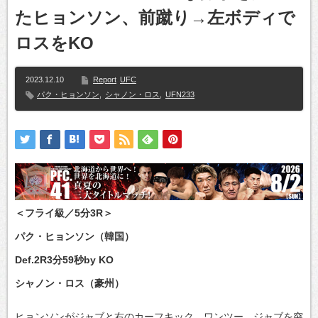
たヒョンソン、前蹴り→左ボディで
ロスをKO
2023.12.10
Report
UFC
パク・ヒョンソン
,
シャノン・ロス
,
UFN233
＜フライ級／5分3R＞
パク・ヒョンソン（韓国）
Def.2R3分59秒by KO
シャノン・ロス（豪州）
ヒョンソンがジャブと右のカーフキック、ワンツー、ジャブを突