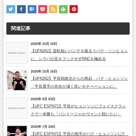
関連記事
2025年 10月 19日
【UFN262】逆転狙いパンチを振るうパク・ソンヒョン
に、シウバが足をフックせずRNCを極める
2025年 10月 16日
【UFN262】平良戦敗北からの再起、パク・ヒョンソン
「平良選手の存在が凄く良いモチベーションに」
2025年 8月 03日
【UFC ESPN71】平良がヒョンソンにフェイスクラン
クで一本勝ち「パントージャかヴァンと戦いたい」
2025年 7月 29日
【UFC ESPN71】平良の相手がパク・ヒョンソンに!!