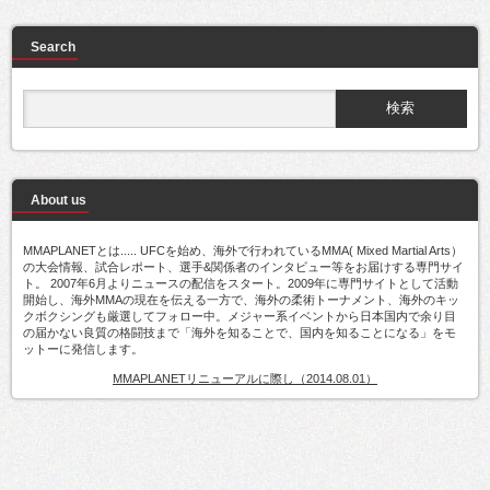
Search
About us
MMAPLANETとは..... UFCを始め、海外で行われているMMA( Mixed Martial Arts）
の大会情報、試合レポート、選手&関係者のインタビュー等をお届けする専門サイ
ト。 2007年6月よりニュースの配信をスタート。2009年に専門サイトとして活動
開始し、海外MMAの現在を伝える一方で、海外の柔術トーナメント、海外のキッ
クボクシングも厳選してフォロー中。メジャー系イベントから日本国内で余り目
の届かない良質の格闘技まで「海外を知ることで、国内を知ることになる」をモ
ットーに発信します。
MMAPLANETリニューアルに際し（2014.08.01）