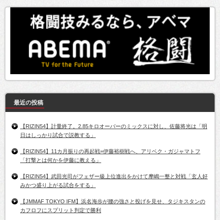
最近の投稿
【RIZIN54】計量終了。2.85キロオーバーのミックスに対し、佐藤将光は「明
日はしっかり試合で説教する」
【RIZIN54】11カ月振りの再起戦=伊藤裕樹戦へ、アリベク・ガジャマトフ
「打撃とは何かを伊藤に教える」
【RIZIN54】武田光司がフェザー級上位進出をかけて摩嶋一整と対戦「玄人好
みかつ盛り上がる試合をする」
【JMMAF TOKYO IFM】浜名海歩が腰の強さと投げを見せ、タジキスタンの
カフロフにスプリット判定で勝利