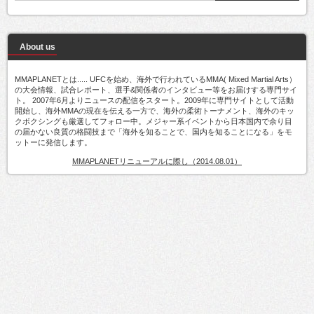
About us
MMAPLANETとは..... UFCを始め、海外で行われているMMA( Mixed Martial Arts）
の大会情報、試合レポート、選手&関係者のインタビュー等をお届けする専門サイ
ト。 2007年6月よりニュースの配信をスタート。2009年に専門サイトとして活動
開始し、海外MMAの現在を伝える一方で、海外の柔術トーナメント、海外のキッ
クボクシングも厳選してフォロー中。メジャー系イベントから日本国内で余り目
の届かない良質の格闘技まで「海外を知ることで、国内を知ることになる」をモ
ットーに発信します。
MMAPLANETリニューアルに際し（2014.08.01）