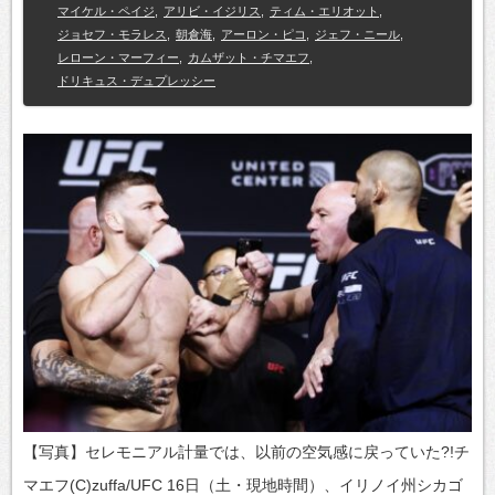
マイケル・ペイジ
,
アリビ・イジリス
,
ティム・エリオット
,
ジョセフ・モラレス
,
朝倉海
,
アーロン・ピコ
,
ジェフ・ニール
,
レローン・マーフィー
,
カムザット・チマエフ
,
ドリキュス・デュプレッシー
【写真】セレモニアル計量では、以前の空気感に戻っていた?!チ
マエフ(C)zuffa/UFC 16日（土・現地時間）、イリノイ州シカゴ