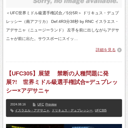
＜UFC世界ミドル級選手権試合／5分5R＞ ドリキュス・デュプ
レッシー（南アフリカ） Def.4R3分38秒 by RNC イスラエス・
アデサニャ（ニュージーランド） 左手を前に出しながらアデサ
ニャが前に出た。サウスポーにスイッ…
詳細を見る
【UFC305】展望 禁断の人種問題に発
展?! 世界ミドル級選手権試合=デュプレッ
シー×アデサニャ
2024.08.16
UFC
Preview
イスラエル・アデサニャ
,
ドリキュス・デュプレッシー
,
UFC305