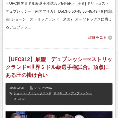
＜UFC世界ミドル級選手権試合／5分5R＞ [王者] ドリキュス・
デュプレッシー（南アフリカ） Def.3-0:50-45.50-45.49-46 [挑戦
者] ショーン・ストリックランド（米国） オーソドックスに構え
るデュプレッ…
詳細を見る
【UFC312】展望 デュプレッシー×ストリッ
クランド=世界ミドル級選手権試合。頂点に
ある圧の掛け合い
2025.02.08
UFC
Preview
ショーン・ストリックランド
,
ドリキュス・デュプレッシー
,
UFC312