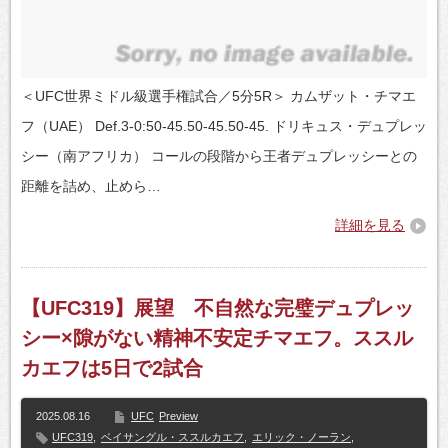
＜UFC世界ミドル級選手権試合／5分5R＞ カムザット・チマエ
フ（UAE） Def.3-0:50-45.50-45.50-45. ドリキュス・デュプレッ
シー（南アフリカ） コールの段階から王者デュプレッシーとの
距離を詰め、止めら…
詳細を見る
【UFC319】展望 不自然な完璧デュプレッ
シー×隙がない精神不安定チマエフ。ススル
カエフは5日で2試合
2025.08.16
UFC
Preview
UFC319
,
ベイサングル・ススルカエフ
,
エリック・ノーラン
,