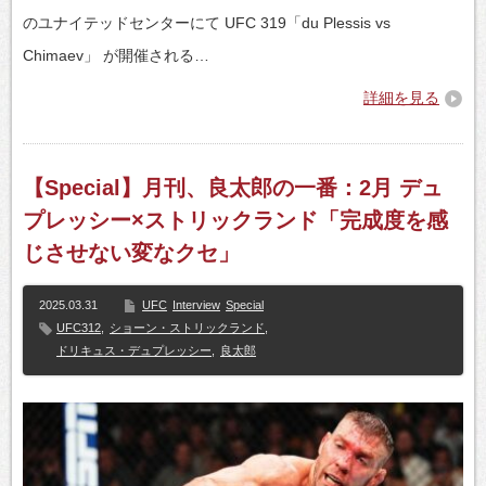
のユナイテッドセンターにて UFC 319「du Plessis vs
Chimaev」 が開催される…
詳細を見る
【Special】月刊、良太郎の一番：2月 デュ
プレッシー×ストリックランド「完成度を感
じさせない変なクセ」
2025.03.31
UFC
Interview
Special
UFC312
,
ショーン・ストリックランド
,
ドリキュス・デュプレッシー
,
良太郎