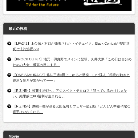
最近の投稿
【LFA242】上久保と対戦が発表されたトイチュベク。Black Combatが契約違
反と法的処置へ?!
【KNOCK OUT67】地元・羽曳野でメインに登場。久井大夢「この日は自分の
ための大会、最高の日にする」
【ONE SAMURAI02】修斗王者=田上こゆると激突、山北渓人「得意な動きと
得意な動きが繋がって――」
【RIZIN54】後藤丈治戦へ。アジスベク・テミロフ「狙っているわけじゃな
い。結果的にKO勝利が生まれる」
【RIZIN54】摩嶋一整が語る武田光司とフェザー級戦線「どんどん中途半端な
選手はいなくなる」
Movie