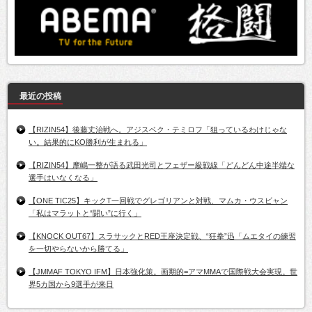
最近の投稿
【RIZIN54】後藤丈治戦へ。アジスベク・テミロフ「狙っているわけじゃな
い。結果的にKO勝利が生まれる」
【RIZIN54】摩嶋一整が語る武田光司とフェザー級戦線「どんどん中途半端な
選手はいなくなる」
【ONE TIC25】キックT一回戦でグレゴリアンと対戦、マムカ・ウスビャン
「私はマラットと“闘い”に行く」
【KNOCK OUT67】スラサックとRED王座決定戦、“狂拳”迅「ムエタイの練習
を一切やらないから勝てる」
【JMMAF TOKYO IFM】日本強化策。画期的=アマMMAで国際戦大会実現。世
界5カ国から9選手が来日