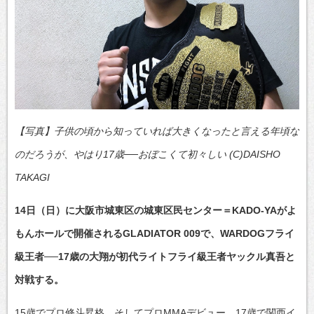
【写真】子供の頃から知っていれば大きくなったと言える年頃な
のだろうが、やはり17歳──おぼこくて初々しい (C)DAISHO
TAKAGI
14日（日）に大阪市城東区の城東区民センター＝KADO-YAがよ
もんホールで開催されるGLADIATOR 009で、WARDOGフライ
級王者──17歳の大翔が初代ライトフライ級王者ヤックル真吾と
対戦する。
15歳でプロ修斗昇格、そしてプロMMAデビュー、17歳で関西イ