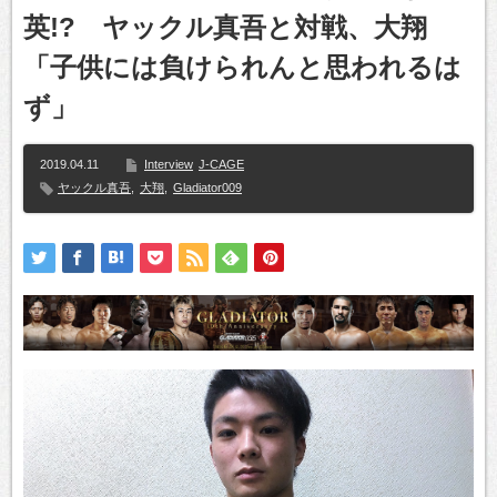
英!? ヤックル真吾と対戦、大翔
「子供には負けられんと思われるは
ず」
2019.04.11
Interview
J-CAGE
ヤックル真吾
,
大翔
,
Gladiator009