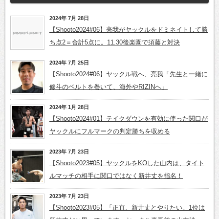
2024年 7月 28日
【Shooto2024#06】亮我がヤックルをドミネイトして勝
ち点2＝合計5点に。11.30後楽園で須藤と対決
2024年 7月 25日
【Shooto2024#06】ヤックル戦へ、亮我「先生と一緒に
修斗のベルトを巻いて、海外やRIZINへ」
2024年 1月 28日
【Shooto2024#01】テイクダウンを有効に使った関口が
ヤックルにフルマークの判定勝ちを収める
2023年 7月 23日
【Shooto2023#05】ヤックルをKOした山内は、タイト
ルマッチの相手に関口ではなく新井丈を指名！
2023年 7月 23日
【Shooto2023#05】「正直、新井丈とやりたい。1位は