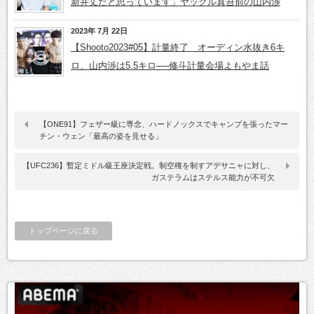
新井丈だと思っています」ヤックル真吾前の山内渉
2023年 7月 22日
【Shooto2023#05】計量終了 オーディン水抜き6キ
ロ、山内渉は5.5キロ──修斗計量会場よもやま話
【ONE91】フェザー級に専念、ハードノックスでキャンプを張ったマー
チン・ウェン「最高の姿を見せる」
【UFC236】暫定ミドル級王座決定戦。制空権を制すアデサニャに対し、
ガステラムはステルス能力が不可欠
トップページに戻る