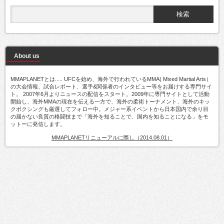
About us
MMAPLANETとは..... UFCを始め、海外で行われているMMA( Mixed Martial Arts）
の大会情報、試合レポート、選手&関係者のインタビュー等をお届けする専門サイ
ト。 2007年6月よりニュースの配信をスタート。2009年に専門サイトとして活動
開始し、海外MMAの現在を伝える一方で、海外の柔術トーナメント、海外のキッ
クボクシングも厳選してフォロー中。メジャー系イベントから日本国内で余り目
の届かない良質の格闘技まで「海外を知ることで、国内を知ることになる」をモ
ットーに発信します。
MMAPLANETリニューアルに際し（2014.08.01）