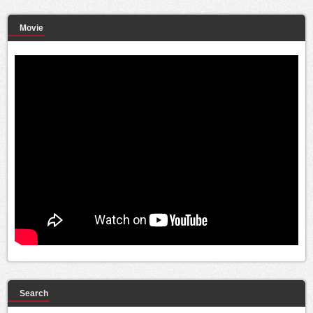
Movie
Search