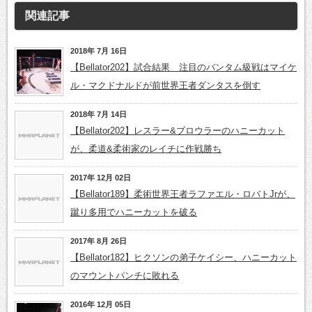
関連記事
2018年 7月 16日
【Bellator202】試合結果 注目のバンタム級戦はマイケ
ル・マクドナルドが前世界王者ダンタスを倒す
2018年 7月 14日
【Bellator202】レスラー&ブロウラーのハニーカット
が、柔道&柔術家のレイチに作戦勝ち
2017年 12月 02日
【Bellator189】柔術世界王者ラファエル・ロバトJrが、
蹴り多用でハニーカットを破る
2017年 8月 26日
【Bellator182】ヒクソンの弟子ケイシー、ハニーカット
のマウントパンチに敗れる
2016年 12月 05日