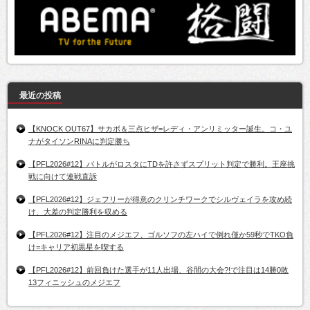
最近の投稿
【KNOCK OUT67】サカボ＆三点ヒザ=レディ・アンリミッター誕生。コ・ユ
ナがタイソンRINAに判定勝ち
【PFL2026#12】バトルがロスタにTDを許さずスプリット判定で勝利。王座挑
戦に向けて連戦直訴
【PFL2026#12】ジェフリーが得意のクリンチワークでシルヴェイラを攻め続
け、大差の判定勝利を収める
【PFL2026#12】注目のメジエフ、ゴルソフの左ハイで倒れ僅か59秒でTKO負
け=キャリア初黒星を喫する
【PFL2026#12】前回負けた選手が11人出場、谷間の大会?!で注目は14勝0敗
13フィニッシュのメジエフ