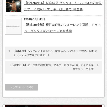
【Bellator166】試合結果 ダンタス、リベンジ&初防衛果
たす。21歳AJ・マッキーは圧勝で6戦全勝
2016年 12月 03日
【Bellator166】根性&前進のウォーレンを遮断、ドゥド
ゥ・ダンタスが2-0ながら完全防衛
【ONE49】ベラが左ミドル&左ハイ蹴り込み、パウンドで締め。関根の
チャレンジは大敗からスタート
【Bellator166】ケージ際の根性勝負、マルコ・ロウロがLC・デイビスを
スプリットで下す
トップページに戻る