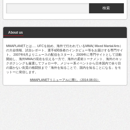
About us
MMAPLANETとは..... UFCを始め、海外で行われているMMA( Mixed Martial Arts）
の大会情報、試合レポート、選手&関係者のインタビュー等をお届けする専門サイ
ト。 2007年6月よりニュースの配信をスタート。2009年に専門サイトとして活動
開始し、海外MMAの現在を伝える一方で、海外の柔術トーナメント、海外のキッ
クボクシングも厳選してフォロー中。メジャー系イベントから日本国内で余り目
の届かない良質の格闘技まで「海外を知ることで、国内を知ることになる」をモ
ットーに発信します。
MMAPLANETリニューアルに際し（2014.08.01）