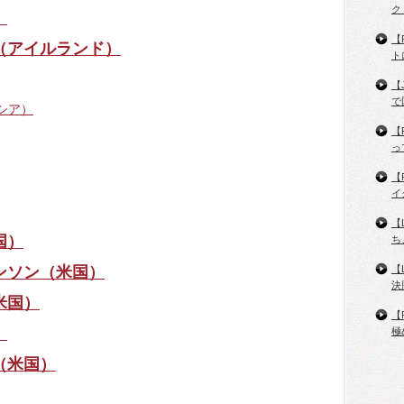
ク
）
【
（アイルランド）
ト
【
で
シア）
【
っ
【
イ
【
国）
ち
【
ンソン（米国）
決
米国）
【
）
極
（米国）