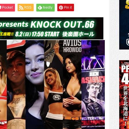
Pocket
RSS
feedly
Pin it