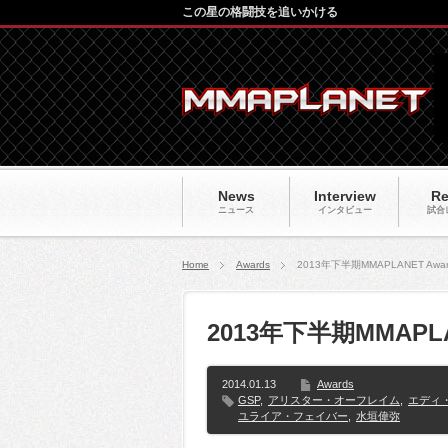
この星の格闘技を追いかける
News
Interview
Re
ニュース
インタビュー
試合
Home
Awards
2013年下半期MMAPLANET Aw
2013年下半期MMAPL
2014.01.13
Awards
GSP
,
アリスター・オーフレイム
,
エディ
ユライア・フェイバー
,
水垣偉弥