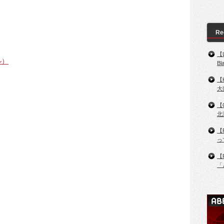
Re
【
ル）
B
【
大
【
北
【
っ
【
「