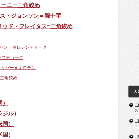
セラーニ＝三角絞め
リウス・ジョンソン＝腕十字
7：ジェラウド・フレイタス=三角絞め
ニャン＝ギロチンチョーク
ースチョーク
フェイバー＝ギロチン
＝三角絞め
人
国）
【
ス
ラジル）
【
米国）
「
米国）
【