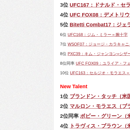
3位
UFC167：ドナルド・
4位
UFC FOX08：デメト
5位
Bitetti Combat1
6位
UFC168：ジム・ミラー＝腕十字
7位
WSOF07：ジョージ・カラキャ
8位
PXC39：キム・ジャンヨン=シザ
8位同率
UFC FOX09：ユライア・
10位
UFC163：セルジオ・モラエス
New Talent
1位
ブランドン・タッチ（米
2位
マルロン・モラエス（ブ
2位同率
ボビー・グリーン（
4位
トラヴィス・ブラウン（