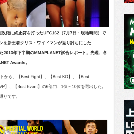
政権に終止符を打ったUFC162（7月7日・現地時間）で
ンを新王者クリス・ワイドマンが返り討ちにした
じた2013年下半期のMMAPLANET試合レポート。先週、各
T Awards。
、【Best Fight】、【Best KO】、【Best
、【MVP】、【Best Event】の6部門、1位～10位を選出した。
通りです。