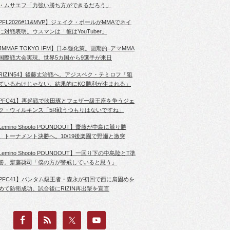
・ムサエフ「力強い勝ち方ができるだろう」
PFL2026#11&MVP】ジェイク・ポールがMMAでネイ
に対戦表明。ウスマンは「彼はYouTuber」
JMMAF TOKYO IFM】日本強化策。画期的=アマMMA
国際戦大会実現。世界5カ国から9選手が来日
RIZIN54】後藤丈治戦へ。アジスベク・テミロフ「狙
ているわけじゃない。結果的にKO勝利が生まれる」
PFC41】再起戦で吹田琢とフェザー級王座を争うジェ
ク・ウィルキンス「5R戦うつもりはないですね」
Lemino Shooto POUNDOUT】齋藤が中島に競り勝
、トーナメント決勝へ。10/19後楽園で野瀬と激突
Lemino Shooto POUNDOUT】一回り下の中島陸とT準
勝。齋藤奨司「僕の方が警戒していると思う」
PFC41】バンタム級王者・森永が初回で西に肩固めを
めて防衛成功。試合後にRIZIN再出撃を宣言