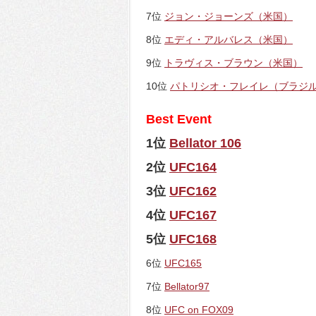
7位
ジョン・ジョーンズ（米国）
8位
エディ・アルバレス（米国）
9位
トラヴィス・ブラウン（米国）
10位
パトリシオ・フレイレ（ブラジ
Best Event
1位
Bellator 106
2位
UFC164
3位
UFC162
4位
UFC167
5位
UFC168
6位
UFC165
7位
Bellator97
8位
UFC on FOX09