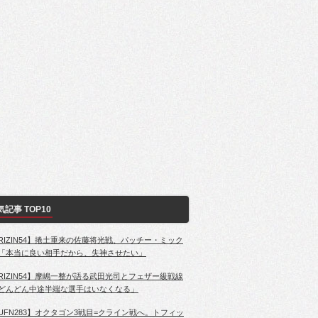
気記事 TOP10
RIZIN54】捲土重来の佐藤将光戦、パッチー・ミック
「本当に良い相手だから、失神させたい」
RIZIN54】摩嶋一整が語る武田光司とフェザー級戦線
どんどん中途半端な選手はいなくなる」
UFN283】オクタゴン3戦目=クライン戦へ。トフィッ