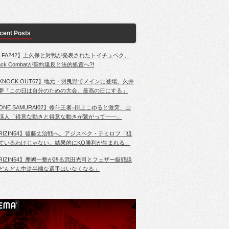
cent Posts
LFA242】上久保と対戦が発表されたトイチュベク。
lack Combatが契約違反と法的処置へ?!
KNOCK OUT67】地元・羽曳野でメインに登場。久井
夢「この日は自分のための大会、最高の日にする」
ONE SAMURAI02】修斗王者=田上こゆると激突、山
渓人「得意な動きと得意な動きが繋がって――」
RIZIN54】後藤丈治戦へ。アジスベク・テミロフ「狙
ているわけじゃない。結果的にKO勝利が生まれる」
RIZIN54】摩嶋一整が語る武田光司とフェザー級戦線
どんどん中途半端な選手はいなくなる」