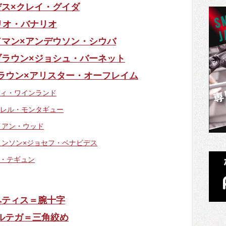
デス×クレイ・グイダ
ノリオ・バナリオ
イドマン×アンデウソン・シウバ
・ブラウン×ジョシュ・バーネット
ブラウン×アリスター・オーフレイム
ディ・ワインランド
ダレル・モンタギュー
イアン・ウッド
ジョンソン×ジョセフ・ベナビデス
ム・テギュン
・ペティス＝腕十字
オルテガ＝三角絞め