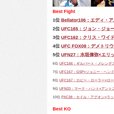
Best Fight
1位
Bellator106：エデ
2位
UFC165：ジョン・ジ
3位
UFC162：クリス・ワ
4位
UFC FOX09：デメト
5位
UFN27：水垣偉弥×エリ
6位
UFC166：ギルバート・メレン
7位
UFC167：GSP×ジョニー・ヘン
8位
UFC167：ロビー・ローラー×ロ
9位
UFN33：マーク・ハント×アン
10位
PXC38：カイル・アグオン×ラ
Best KO