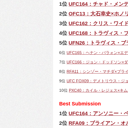
1位
UFC164：チャド・メン
2位
OFC13：大石幸史×ホ
3位
UFC162：クリス・ワ
4位
UFC168：トラヴィス
5位
UFN26：トラヴィス・
6位
UFC165：ヘナン・バラォン×エ
7位
UFC166：ジョン・ドッドソン×
8位
RFA11：シンゾー・マチダ×ブラ
9位
UFC FOX09：デメトリウス・
10位
PXC40：カイル・レジェス×キ
Best Submission
1位
UFC164：アンソニー
2位
RFA09：ブライアン・