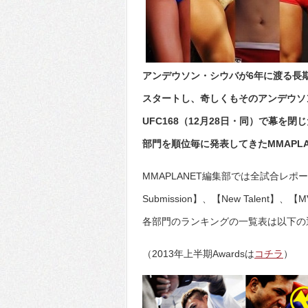
アンデウソン・シウバが6年に渡る長期
スタートし、奇しくもそのアンデウソ
UFC168（12月28日・同）で幕を閉
部門を順位毎に発表してきたMMAPLANE
MMAPLANET編集部では全試合レポートから
Submission】、【New Talent】
各部門のランキングの一覧表は以下の
（2013年上半期Awardsは
コチラ
）