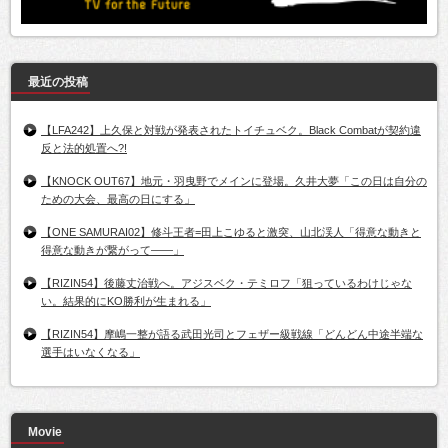
最近の投稿
【LFA242】上久保と対戦が発表されたトイチュベク。Black Combatが契約違
反と法的処置へ?!
【KNOCK OUT67】地元・羽曳野でメインに登場。久井大夢「この日は自分の
ための大会、最高の日にする」
【ONE SAMURAI02】修斗王者=田上こゆると激突、山北渓人「得意な動きと
得意な動きが繋がって――」
【RIZIN54】後藤丈治戦へ。アジスベク・テミロフ「狙っているわけじゃな
い。結果的にKO勝利が生まれる」
【RIZIN54】摩嶋一整が語る武田光司とフェザー級戦線「どんどん中途半端な
選手はいなくなる」
Movie