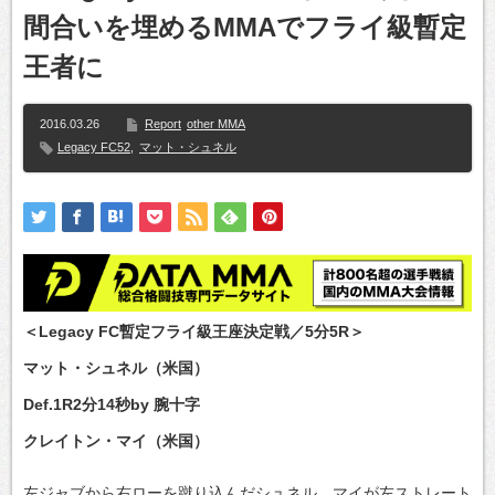
間合いを埋めるMMAでフライ級暫定
王者に
2016.03.26
Report
other MMA
Legacy FC52
,
マット・シュネル
＜Legacy FC暫定フライ級王座決定戦／5分5R＞
マット・シュネル（米国）
Def.1R2分14秒by 腕十字
クレイトン・マイ（米国）
左ジャブから右ローを蹴り込んだシュネル、マイが左ストレート