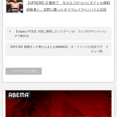
【UFN238】計量終了 モカエフがついにタイトル挑戦
経験者と。吉野に勝ったオリヴェイラ×ソパイも注目
【Legacy FC52】川尻に善戦したソリアーノが、ウェブのマウントパン
チで敗れる
【RFC30】韓国キック界からまたもMMA転向、オ・ドゥソクが北京でデ
ビュー戦
トップページに戻る