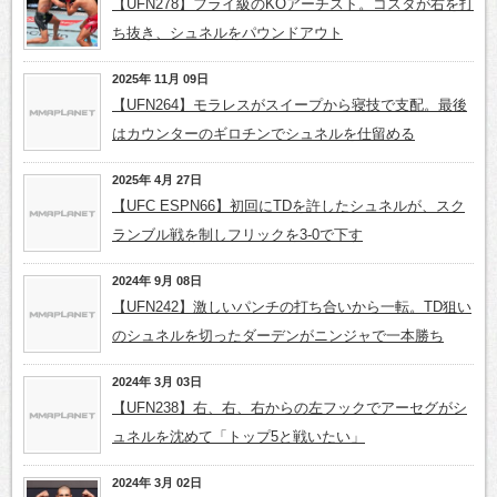
【UFN278】フライ級のKOアーチスト。コスタが右を打
ち抜き、シュネルをパウンドアウト
2025年 11月 09日
【UFN264】モラレスがスイープから寝技で支配。最後
はカウンターのギロチンでシュネルを仕留める
2025年 4月 27日
【UFC ESPN66】初回にTDを許したシュネルが、スク
ランブル戦を制しフリックを3-0で下す
2024年 9月 08日
【UFN242】激しいパンチの打ち合いから一転。TD狙い
のシュネルを切ったダーデンがニンジャで一本勝ち
2024年 3月 03日
【UFN238】右、右、右からの左フックでアーセグがシ
ュネルを沈めて「トップ5と戦いたい」
2024年 3月 02日