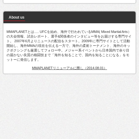
About us
MMAPLANETとは..... UFCを始め、海外で行われているMMA( Mixed Martial Arts）
の大会情報、試合レポート、選手&関係者のインタビュー等をお届けする専門サイ
ト。 2007年6月よりニュースの配信をスタート。2009年に専門サイトとして活動
開始し、海外MMAの現在を伝える一方で、海外の柔術トーナメント、海外のキッ
クボクシングも厳選してフォロー中。メジャー系イベントから日本国内で余り目
の届かない良質の格闘技まで「海外を知ることで、国内を知ることになる」をモ
ットーに発信します。
MMAPLANETリニューアルに際し（2014.08.01）