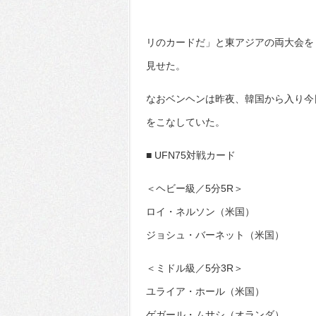
リのカードだ」と東アジアの両大会を
見せた。
なおベンヘンは昨夜、韓国から入り今
をこなしていた。
■ UFN75対戦カード
＜ヘビー級／5分5R＞
ロイ・ネルソン（米国）
ジョシュ・バーネット（米国）
＜ミドル級／5分3R＞
ユライア・ホール（米国）
ゲガール・ムサシ（オランダ）