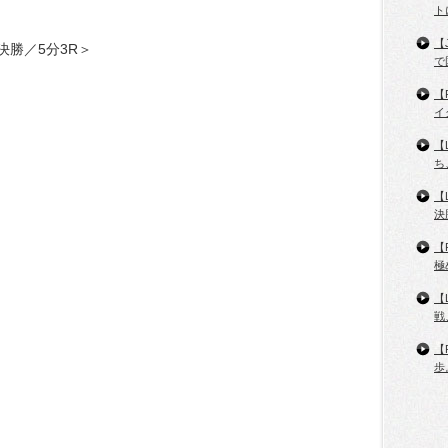
ト
【
T決勝／5分3R＞
で
【
イ
【
ち
【
決
【
極
【
戦
【
歩