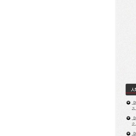
人
【
ス
【
ク
【