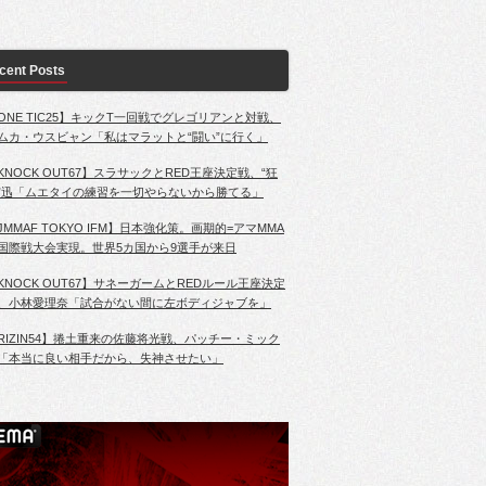
cent Posts
ONE TIC25】キックT一回戦でグレゴリアンと対戦、
ムカ・ウスビャン「私はマラットと“闘い”に行く」
KNOCK OUT67】スラサックとRED王座決定戦、“狂
”迅「ムエタイの練習を一切やらないから勝てる」
JMMAF TOKYO IFM】日本強化策。画期的=アマMMA
国際戦大会実現。世界5カ国から9選手が来日
KNOCK OUT67】サネーガームとREDルール王座決定
、小林愛理奈「試合がない間に左ボディジャブを」
RIZIN54】捲土重来の佐藤将光戦、パッチー・ミック
「本当に良い相手だから、失神させたい」