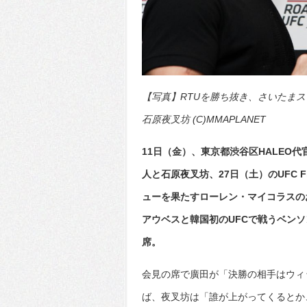
【写真】RTUを勝ち抜き、さいたまス
石原夜叉坊 (C)MMAPLANET
11日（金）、東京都渋谷区HALEO代官
人と石原夜叉坊、27日（土）のUFC Fig
ューを果たすローレン・マイコラスの
アウベスと韓国初のUFCで戦うベン
席。
会見の席で廣田が「決勝の相手はウィ
ば、夜叉坊は「誰が上がってくるとか