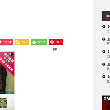
Re
【
マ
【
Pocket
RSS
feedly
Pin it
拳
PR
【
で
【
戦
【
ス