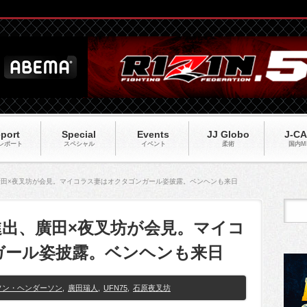
port
Special
Events
JJ Globo
J-C
レポート
スペシャル
イベント
柔術
国内M
出、廣田×夜叉坊が会見。マイコラス妻はオクタゴンガール姿披露。ベンヘンも来日
勝進出、廣田×夜叉坊が会見。マイコ
ガール姿披露。ベンヘンも来日
ソン・ヘンダーソン
,
廣田瑞人
,
UFN75
,
石原夜叉坊