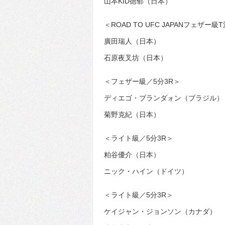
山本KID徳郁（日本）
＜ROAD TO UFC JAPANフェザー級
廣田瑞人（日本）
石原夜叉坊（日本）
＜フェザー級／5分3R＞
ディエゴ・ブランダォン（ブラジル）
菊野克紀（日本）
＜ライト級／5分3R＞
粕谷優介（日本）
ニック・ハイン（ドイツ）
＜ライト級／5分3R＞
ケイジャン・ジョンソン（カナダ）