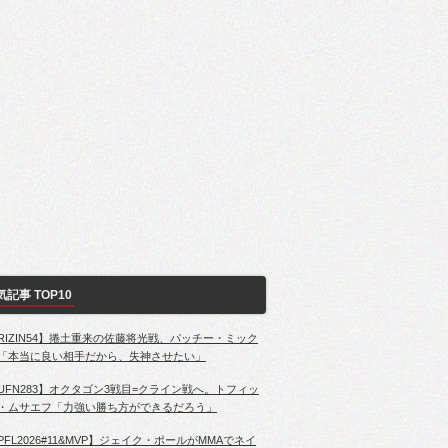
気記事 TOP10
RIZIN54】捲土重来の佐藤将光戦、パッチー・ミック
「本当に良い相手だから、失神させたい」
UFN283】オクタゴン3戦目=クライン戦へ。トフィッ
・ムサエフ「力強い勝ち方ができるだろう」
PFL2026#11&MVP】ジェイク・ポールがMMAでネイ