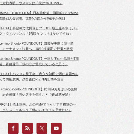
に対戦表明。ウスマンは「彼はYouTuber」
JMMAF TOKYO IFM】日本強化策。画期的=アマMMA
国際戦大会実現。世界5カ国から9選手が来日
PFC41】再起戦で吹田琢とフェザー級王座を争うジェ
ク・ウィルキンス「5R戦うつもりはないですね」
Lemino Shooto POUNDOUT】齋藤が中島に競り勝
、トーナメント決勝へ。10/19後楽園で野瀬と激突
Lemino Shooto POUNDOUT】一回り下の中島陸とT準
勝。齋藤奨司「僕の方が警戒していると思う」
PFC41】バンタム級王者・森永が初回で西に肩固めを
めて防衛成功。試合後にRIZIN再出撃を宣言
Lemino Shooto POUNDOUT】約1年4カ月ぶりの復帰
、岩倉優輝「強い選手を倒すことで達成感が湧く」
PFC41】捲土重来、北のMMAでキャリア再構築の一
。クリス・キルシュ「僕のムエタイを見せたい」