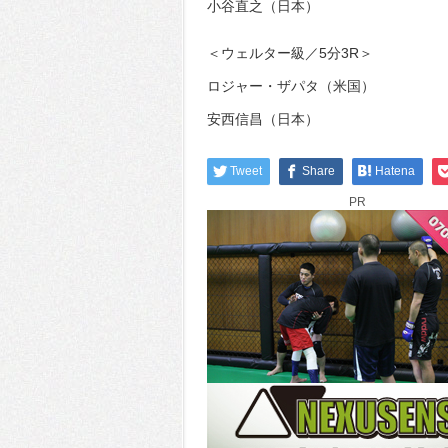
小谷直之（日本）
＜ウェルター級／5分3R＞
ロジャー・ザパタ（米国）
安西信昌（日本）
Tweet
Share
Hatena
PR