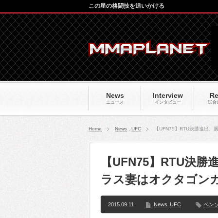
この星の格闘技を追いかける
News
Interview
Re
ニュース
インタビュー
試合
Home
News
,
UFC
【UFN75】RTU決勝進
【UFN75】RTU決
ラス妻はオクタゴン
2015.09.11
News
UFC
ベン