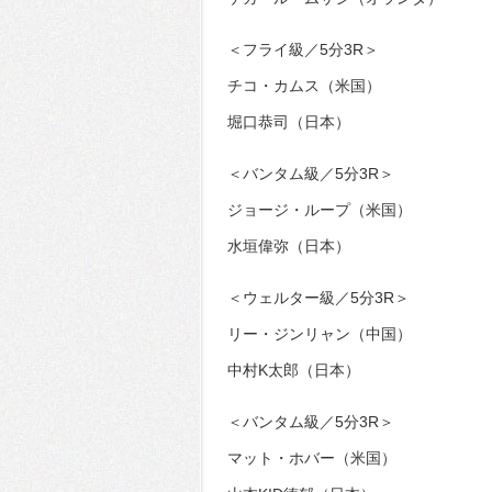
＜フライ級／5分3R＞
チコ・カムス（米国）
堀口恭司（日本）
＜バンタム級／5分3R＞
ジョージ・ループ（米国）
水垣偉弥（日本）
＜ウェルター級／5分3R＞
リー・ジンリャン（中国）
中村K太郎（日本）
＜バンタム級／5分3R＞
マット・ホバー（米国）