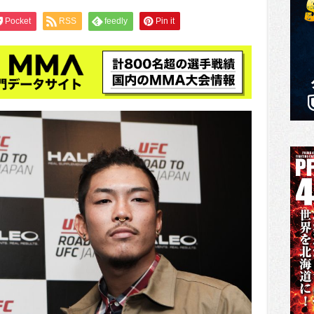
Pocket
RSS
feedly
Pin it